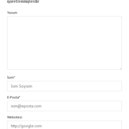
işaretlenmişlerdir
Yorum
İsim*
E-Posta*
Websitesi