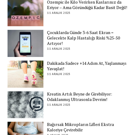
Ozempic ile Kilo Verirken Kaslarınız da
Eriyor – Ama Göründüğü Kadar Basit Değil!
11 ARALIK 2025
Çocuklarda Günde 3-6 Saat Ekran =
Gelecekte Kalp Hastalığı Riski %25-50
Artıyor!
11 ARALIK 2025
Dakikada Sadece +14 Adım At, Yaşlanmayı
Yavaşlat!
11 ARALIK 2025
Kreatin Artık Beyne de Girebiliyor:
Odaklanmış Ultrasonla Devrim!
11 ARALIK 2025
Bağırsak Mikropların Lifleri Ekstra
Kaloriye Çevirebilir