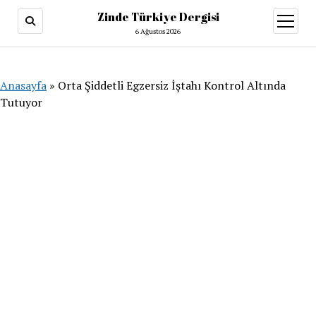
Zinde Türkiye Dergisi
menüy
aç
6 Ağustos 2026
Anasayfa
»
Orta Şiddetli Egzersiz İştahı Kontrol Altında
Tutuyor