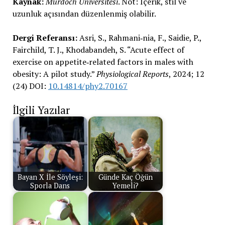
Kaynak:
Murdoch Üniversitesi
. Not: İçerik, stil ve
uzunluk açısından düzenlenmiş olabilir.
Dergi Referansı:
Asri, S., Rahmani‐nia, F., Saidie, P.,
Fairchild, T. J., Khodabandeh, S. “Acute effect of
exercise on appetite‐related factors in males with
obesity: A pilot study.”
Physiological Reports
, 2024; 12
(24) DOI:
10.14814/phy2.70167
İlgili Yazılar
Bayan X İle Söyleşi:
Günde Kaç Öğün
Sporla Dans
Yemeli?