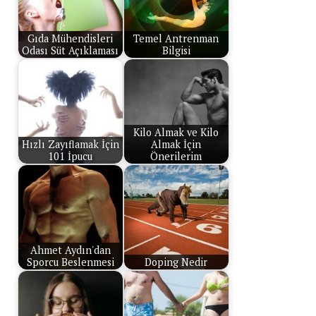
Gıda Mühendisleri
Temel Antrenman
Odası Süt Açıklaması
Bilgisi
Kilo Almak ve Kilo
Hızlı Zayıflamak İçin
Almak İçin
101 İpucu
Önerilerim
Ahmet Aydın'dan
Sporcu Beslenmesi
Doping Nedir