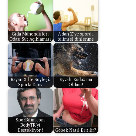
Gıda Mühendisleri
A’dan Z’ye sporda
Odası Süt Açıklaması
bilimsel dinlenme
Bayan X İle Söyleşi:
Eyvah, Kuduz mu
Sporla Dans
Oldum!
SporBilim.com
BodyTR'yi
Destekliyor !
Göbek Nasıl Eritilir?