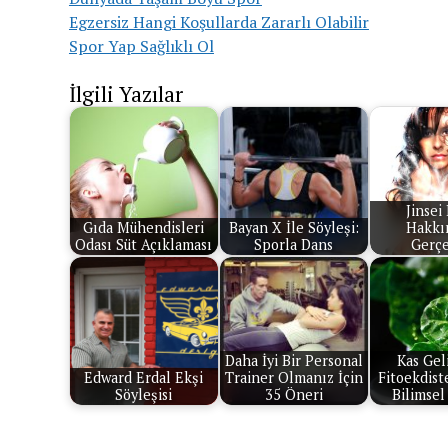
Egzersiz Hangi Koşullarda Zararlı Olabilir
Spor Yap Sağlıklı Ol
İlgili Yazılar
Jinsei
Gıda Mühendisleri
Bayan X İle Söyleşi:
Hakkı
Odası Süt Açıklaması
Sporla Dans
Gerçe
Daha İyi Bir Personal
Kas Gel
Edward Erdal Ekşi
Trainer Olmanız İçin
Fitoekdist
Söyleşisi
35 Öneri
Bilimsel