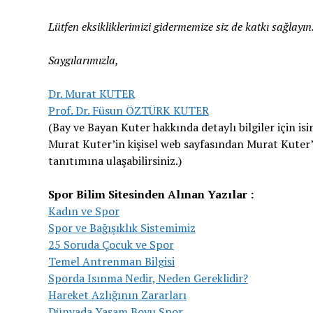
Lütfen eksikliklerimizi gidermemize siz de katkı sağlayın
Saygılarımızla,
Dr. Murat KUTER
Prof. Dr. Füsun ÖZTÜRK KUTER
(Bay ve Bayan Kuter hakkında detaylı bilgiler için isi
Murat Kuter’in kişisel web sayfasından Murat Kuter’i
tanıtımına ulaşabilirsiniz.)
Spor Bilim Sitesinden Alınan Yazılar :
Kadın ve Spor
Spor ve Bağışıklık Sistemimiz
25 Soruda Çocuk ve Spor
Temel Antrenman Bilgisi
Sporda Isınma Nedir, Neden Gereklidir?
Hareket Azlığının Zararları
Dünyada Yaşam Boyu Spor