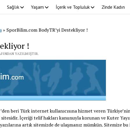
Sağlık
Yaşam
İçerik ve Topluluk
Zinde Kadın
a
»
SporBilim.com BodyTR’yi Destekliyor !
kliyor !
RAFINDAN YAZILMIŞTIR.
2’den beri Türk internet kullanıcısına hizmet veren Türkiye’ni
 sitesidir. İçeriği telif hakları kanunuyla korunan ve Kuter Yayı
n yazılarına artık sitemizde de ulaşmanız mümkün. Sitemize bu 