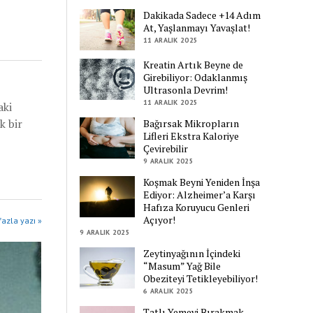
Dakikada Sadece +14 Adım
At, Yaşlanmayı Yavaşlat!
11 ARALIK 2025
Kreatin Artık Beyne de
Girebiliyor: Odaklanmış
Ultrasonla Devrim!
11 ARALIK 2025
aki
k bir
Bağırsak Mikropların
Lifleri Ekstra Kaloriye
Çevirebilir
9 ARALIK 2025
Koşmak Beyni Yeniden İnşa
Ediyor: Alzheimer’a Karşı
Hafıza Koruyucu Genleri
Açıyor!
azla yazı »
9 ARALIK 2025
Zeytinyağının İçindeki
“Masum” Yağ Bile
Obeziteyi Tetikleyebiliyor!
6 ARALIK 2025
Tatlı Yemeyi Bırakmak