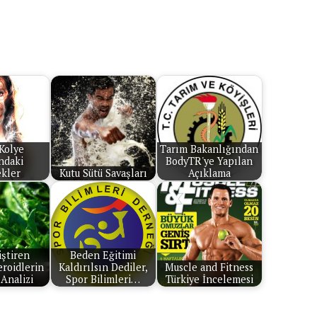
 Kolye
Tarım Bakanlığından
ndaki
BodyTR'ye Yapılan
kler
Kutu Sütü Savaşları
Açıklama
iştiren
Beden Eğitimi
eroidlerin
Kaldırılsın Dediler,
Muscle and Fitness
 Analizi
Spor Bilimleri…
Türkiye İncelemesi