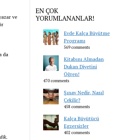
EN ÇOK
yazar ve
YORUMLANANLAR!
ör
Evde Kalça Büyütme
Programı
569 comments
a da
Kitabını Almadan
Dukan Diyetini
Öğren!
470 comments
Şınav Nedir, Nasıl
Çekilir?
458 comments
Kalça Büyütücü
Egzersizler
402 comments
dik.