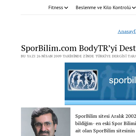
Fitness
Beslenme ve Kilo Kontrolü
Anasayf
SporBilim.com BodyTR’yi Deste
BU YAZI 26 NISAN 2009 TARIHINDE ZINDE TÜRKIYE DERGISI TA
SporBilim sitesi Aralık 200
bildiğim- en eski Spor Bilimi
ait olan SporBilim sitesini