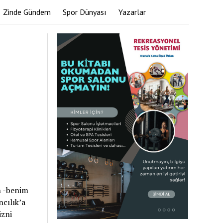
Zinde Gündem
Spor Dünyası
Yazarlar
n -benim
ncılık’a
izni