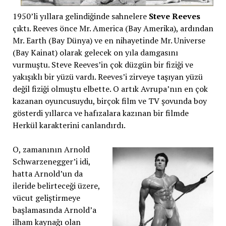
1950’li yıllara gelindiğinde sahnelere
Steve Reeves
çıktı. Reeves önce Mr. America (Bay Amerika), ardından
Mr. Earth (Bay Dünya) ve en nihayetinde Mr. Universe
(Bay Kainat) olarak gelecek on yıla damgasını
vurmuştu. Steve Reeves’in çok düzgün bir fiziği ve
yakışıklı bir yüzü vardı. Reeves’i zirveye taşıyan yüzü
değil fiziği olmuştu elbette. O artık Avrupa’nın en çok
kazanan oyuncusuydu, birçok film ve TV şovunda boy
gösterdi yıllarca ve hafızalara kazınan bir filmde
Herkül karakterini canlandırdı.
O, zamanının Arnold
Schwarzenegger’i idi,
hatta Arnold’un da
ileride belirteceği üzere,
vücut geliştirmeye
başlamasında Arnold’a
ilham kaynağı olan