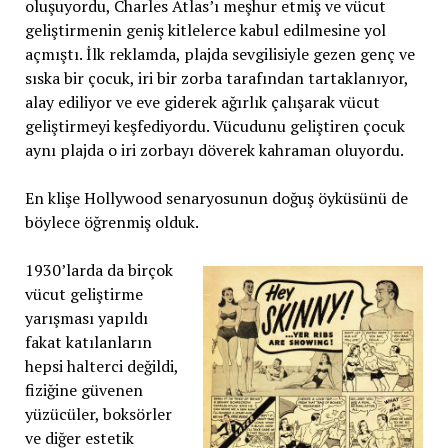
oluşuyordu, Charles Atlas’ı meşhur etmiş ve vücut
geliştirmenin geniş kitlelerce kabul edilmesine yol
açmıştı. İlk reklamda, plajda sevgilisiyle gezen genç ve
sıska bir çocuk, iri bir zorba tarafından tartaklanıyor,
alay ediliyor ve eve giderek ağırlık çalışarak vücut
geliştirmeyi keşfediyordu. Vücudunu geliştiren çocuk
aynı plajda o iri zorbayı döverek kahraman oluyordu.
En klişe Hollywood senaryosunun doğuş öyküsünü de
böylece öğrenmiş olduk.
1930’larda da birçok
vücut geliştirme
yarışması yapıldı
fakat katılanların
hepsi halterci değildi,
fiziğine güvenen
yüzücüler, boksörler
ve diğer estetik