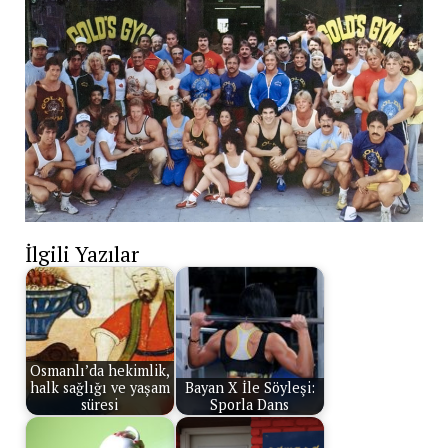
İlgili Yazılar
Osmanlı’da hekimlik,
halk sağlığı ve yaşam
Bayan X İle Söyleşi:
süresi
Sporla Dans