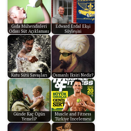
Gıda Mühendisleri
Edward Erdal Ekşi
Odası Süt Açıklaması
Söyleşisi
Kutu Sütü Savaşları
Osmanlı İksiri Nedir?
Günde Kaç Öğün
Muscle and Fitness
Yemeli?
Türkiye İncelemesi