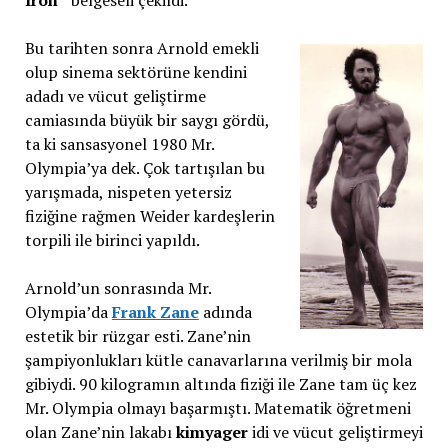
Iron”
belgeseli çekildi.
Bu tarihten sonra Arnold emekli
olup sinema sektörüne kendini
adadı ve vücut geliştirme
camiasında büyük bir saygı gördü,
ta ki sansasyonel 1980 Mr.
Olympia’ya dek. Çok tartışılan bu
yarışmada, nispeten yetersiz
fiziğine rağmen Weider kardeşlerin
torpili ile birinci yapıldı.
Arnold’un sonrasında Mr.
Olympia’da
Frank Zane
adında
estetik bir rüzgar esti. Zane’nin
şampiyonlukları kütle canavarlarına verilmiş bir mola
gibiydi. 90 kilogramın altında fiziği ile Zane tam üç kez
Mr. Olympia olmayı başarmıştı. Matematik öğretmeni
olan Zane’nin lakabı
kimyager
idi ve vücut geliştirmeyi