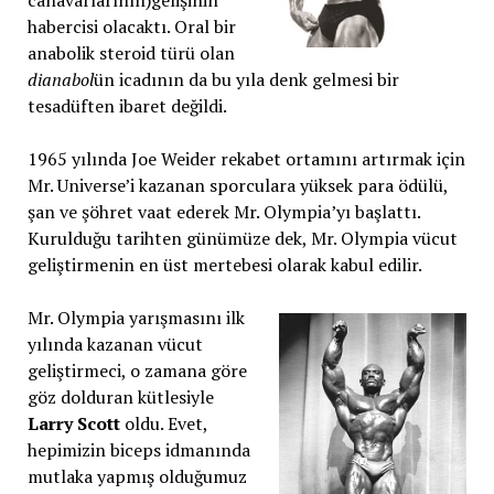
canavarlarının)gelişinin
habercisi olacaktı. Oral bir
anabolik steroid türü olan
dianabol
ün icadının da bu yıla denk gelmesi bir
tesadüften ibaret değildi.
1965 yılında Joe Weider rekabet ortamını artırmak için
Mr. Universe’i kazanan sporculara yüksek para ödülü,
şan ve şöhret vaat ederek Mr. Olympia’yı başlattı.
Kurulduğu tarihten günümüze dek, Mr. Olympia vücut
geliştirmenin en üst mertebesi olarak kabul edilir.
Mr. Olympia yarışmasını ilk
yılında kazanan vücut
geliştirmeci, o zamana göre
göz dolduran kütlesiyle
Larry Scott
oldu. Evet,
hepimizin biceps idmanında
mutlaka yapmış olduğumuz