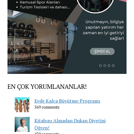
EN ÇOK YORUMLANANLAR!
Evde Kalça Büyütme Programı
569 comments
Kitabını Almadan Dukan Diyetini
Öğren!