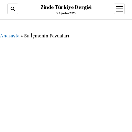
Zinde Türkiye Dergisi
menüy
aç
9 Ağustos 2026
Anasayfa
»
Su İçmenin Faydaları