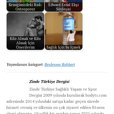
Kemiğimizdeki Risk:
Edward Erdal Ekşi
Osteoporoz
Söyleşisi
Kilo Almak ve Kilo
Almak İçin
Önerilerim
Sağlık İçin Su İçmek
Yayımlanan kategori:
Beslenme Rehberi
Zinde Türkiye Dergisi
Zinde Türkiye Sağlıklı Yaşam ve Spor
Dergisi 2009 yılında kurularak bodytr.com
adresinde 2014 yılındaki satışa kadar geçen sürede
hizmet vermiş ve ülkenin en çok ziyaret edilen fitness
sitesi olmuştu. 10 yıllık bir aradan sonra 2025 yılında