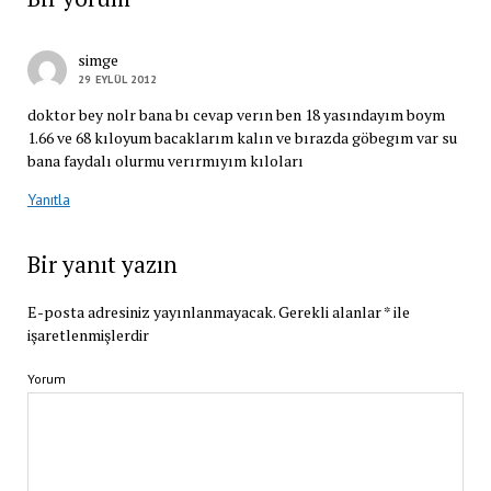
simge
29 EYLÜL 2012
doktor bey nolr bana bı cevap verın ben 18 yasındayım boym
1.66 ve 68 kıloyum bacaklarım kalın ve bırazda göbegım var su
bana faydalı olurmu verırmıyım kıloları
Yanıtla
Bir yanıt yazın
E-posta adresiniz yayınlanmayacak.
Gerekli alanlar
*
ile
işaretlenmişlerdir
Yorum