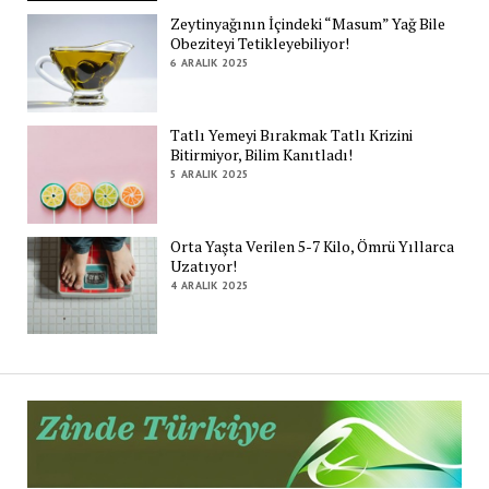
Zeytinyağının İçindeki “Masum” Yağ Bile
Obeziteyi Tetikleyebiliyor!
6 ARALIK 2025
Tatlı Yemeyi Bırakmak Tatlı Krizini
Bitirmiyor, Bilim Kanıtladı!
5 ARALIK 2025
Orta Yaşta Verilen 5-7 Kilo, Ömrü Yıllarca
Uzatıyor!
4 ARALIK 2025
Zi
Tü
De