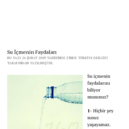
Su İçmenin Faydaları
BU YAZI 26 ŞUBAT 2009 TARIHINDE ZINDE TÜRKIYE DERGISI
TARAFINDAN YAZILMIŞTIR.
Su içmenin
faydalarını
biliyor
musunuz?
1-
Hiçbir şey
susuz
yaşayamaz.