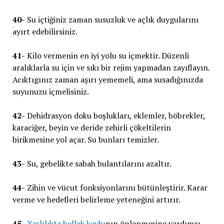
40-
Su içtiğiniz zaman susuzluk ve açlık duygularını
ayırt edebilirsiniz.
41-
Kilo vermenin en iyi yolu su içmektir. Düzenli
aralıklarla su için ve sıkı bir rejim yapmadan zayıflayın.
Acıktıgınız zaman aşırı yememeli, ama susadığınızda
suyunuzu içmelisiniz.
42-
Dehidrasyon doku boşlukları, eklemler, böbrekler,
karaciğer, beyin ve deride zehirli çökeltilerin
birikmesine yol açar. Su bunları temizler.
43-
Su, gebelikte sabah bulantılarını azaltır.
44-
Zihin ve vücut fonksiyonlarını bütünleştirir. Karar
verme ve hedefleri belirleme yeteneğini artırır.
45-
Yaşlılıkta bellek kaybı
nın önlenmesine yardımcı