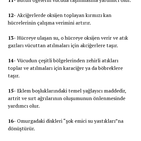
11-
Bütün ögelerin vücuda taşınmasına yardımcı olur.
12-
Akciğerlerde oksijen toplayan kırmızı kan
hücrelerinin çalışma verimini artırır.
13-
Hücreye ulaşan su, o hücreye oksijen verir ve atık
gazları vücuttan atılmaları için akciğerlere taşır.
14-
Vücudun çeşitli bölgelerinden zehirli atıkları
toplar ve atılmaları için karaciğer ya da böbreklere
taşır.
15-
Eklem boşluklarındaki temel yağlayıcı maddedir,
artrit ve sırt ağrılarının oluşumunun önlenmesinde
yardımcı olur.
16-
Omurgadaki diskleri “şok emici su yastıkları”na
dönüştürür.