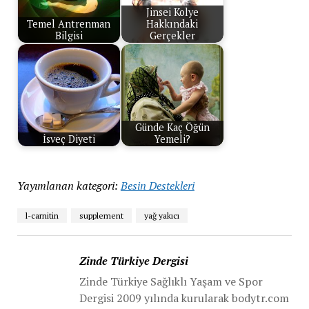
Jinsei Kolye
Temel Antrenman
Hakkındaki
Bilgisi
Gerçekler
Günde Kaç Öğün
İsveç Diyeti
Yemeli?
Yayımlanan kategori:
Besin Destekleri
l-carnitin
supplement
yağ yakıcı
Zinde Türkiye Dergisi
Zinde Türkiye Sağlıklı Yaşam ve Spor
Dergisi 2009 yılında kurularak bodytr.com