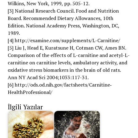
Wilkins, New York, 1999, pp. 505-12.
[3] National Research Council. Food and Nutrition
Board. Recommended Dietary Allowances, 10th
Edition. National Academy Press, Washington, DC,
1989.
[4] http://examine.com/supplements/L-Carnitine/
[5] Liu J, Head E, Kuratsune H, Cotman CW, Ames BN.
Comparison of the effects of L-carnitine and acetyl-L-
carnitine on carnitine levels, ambulatory activity, and
oxidative stress biomarkers in the brain of old rats.
Ann NY Acad Sci 2004;1033:117-31.
[6] http://ods.od.nih.gov/factsheets/Carnitine‐
HealthProfessional/
İlgili Yazılar