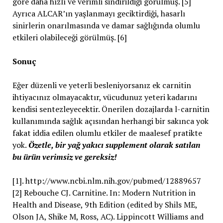
göre daha hızlı ve verimli sindirildiği görülmüş. [5]
Ayrıca ALCAR’ın yaşlanmayı geciktirdiği, hasarlı
sinirlerin onarılmasında ve damar sağlığında olumlu
etkileri olabileceği görülmüş. [6]
Sonuç
Eğer düzenli ve yeterli besleniyorsanız ek carnitin
ihtiyacınız olmayacaktır, vücudunuz yeteri kadarını
kendisi sentezleyecektir. Önerilen dozajlarda l-carnitin
kullanımında sağlık açısından herhangi bir sakınca yok
fakat iddia edilen olumlu etkiler de maalesef pratikte
yok.
Özetle, bir yağ yakıcı supplement olarak satılan
bu ürün verimsiz ve gereksiz!
[1]. http://www.ncbi.nlm.nih.gov/pubmed/12889657
[2] Rebouche CJ. Carnitine. In: Modern Nutrition in
Health and Disease, 9th Edition (edited by Shils ME,
Olson JA, Shike M, Ross, AC). Lippincott Williams and