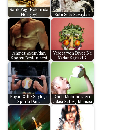
Balık Yağı Hakkında
Her Şey!
Kutu Sütü Savaşları
Ahmet Aydın'dan
Vejetaryen Diyet Ne
Sporcu Beslenmesi
Kadar Sağlıklı?
Bayan X İle Söyleşi:
Gıda Mühendisleri
Sporla Dans
Odası Süt Açıklaması