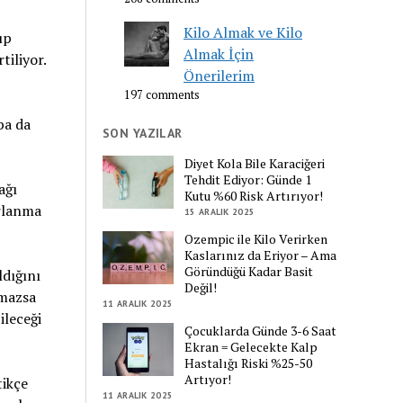
Kilo Almak ve Kilo
up
Almak İçin
tiliyor.
Önerilerim
197 comments
ba da
SON YAZILAR
Diyet Kola Bile Karaciğeri
Tehdit Ediyor: Günde 1
ağı
Kutu %60 Risk Artırıyor!
arlanma
15 ARALIK 2025
Ozempic ile Kilo Verirken
Kaslarınız da Eriyor – Ama
Göründüğü Kadar Basit
ldığını
Değil!
lmazsa
11 ARALIK 2025
ileceği
Çocuklarda Günde 3-6 Saat
Ekran = Gelecekte Kalp
Hastalığı Riski %25-50
Artıyor!
tikçe
11 ARALIK 2025