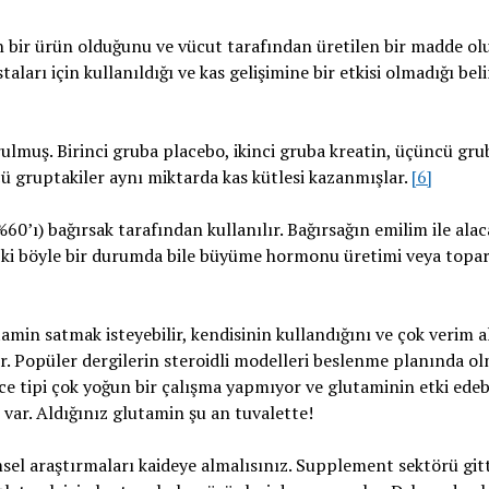
bir ürün olduğunu ve vücut tarafından üretilen bir madde ol
arı için kullanıldığı ve kas gelişimine bir etkisi olmadığı belir
ulmuş. Birinci gruba placebo, ikinci gruba kreatin, üçüncü gru
cü gruptakiler aynı miktarda kas kütlesi kazanmışlar.
[6]
60’ı) bağırsak tarafından kullanılır. Bağırsağın emilim ile alac
r ki böyle bir durumda bile büyüme hormonu üretimi veya top
min satmak isteyebilir, kendisinin kullandığını ve çok verim a
ir. Popüler dergilerin steroidli modelleri beslenme planında o
nce tipi çok yoğun bir çalışma yapmıyor ve glutaminin etki edeb
 var. Aldığınız glutamin şu an tuvalette!
msel araştırmaları kaideye almalısınız. Supplement sektörü git