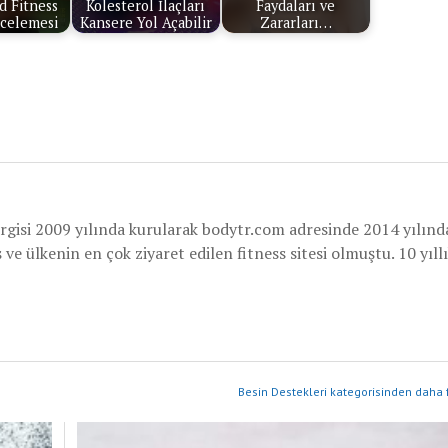
d Fitness
Kolesterol İlaçları
Faydaları ve
ncelemesi
Kansere Yol Açabilir
Zararları…
rgisi 2009 yılında kurularak bodytr.com adresinde 2014 yılınd
e ülkenin en çok ziyaret edilen fitness sitesi olmuştu. 10 yıllı
Besin Destekleri kategorisinden daha f