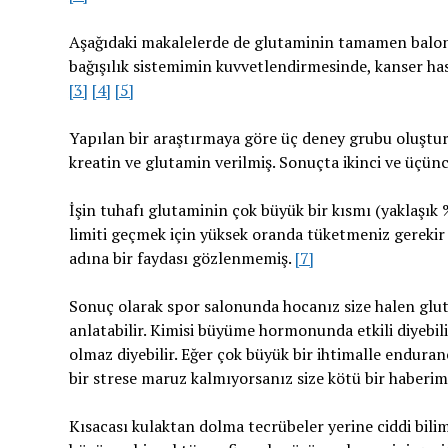
Aşağıdaki makalelerde de glutaminin tamamen balon 
bağışılık sistemimin kuvvetlendirmesinde, kanser hastal
[3]
[4]
[5]
Yapılan bir araştırmaya göre üç deney grubu oluştur
kreatin ve glutamin verilmiş. Sonuçta ikinci ve üçün
İşin tuhafı glutaminin çok büyük bir kısmı (yaklaşık %
limiti geçmek için yüksek oranda tüketmeniz gereki
adına bir faydası gözlenmemiş.
[7]
Sonuç olarak spor salonunda hocanız size halen gluta
anlatabilir. Kimisi büyüme hormonunda etkili diyebil
olmaz diyebilir. Eğer çok büyük bir ihtimalle endura
bir strese maruz kalmıyorsanız size kötü bir haberim
Kısacası kulaktan dolma tecrübeler yerine ciddi bili