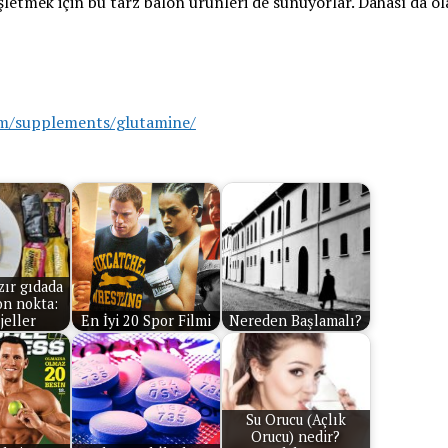
şletmek için bu tarz balon ürünleri de sunuyorlar. Dahası da ol
om/supplements/glutamine/
zır gıdada
on nokta:
jeller
En İyi 20 Spor Filmi
Nereden Başlamalı?
Su Orucu (Açlık
Orucu) nedir?