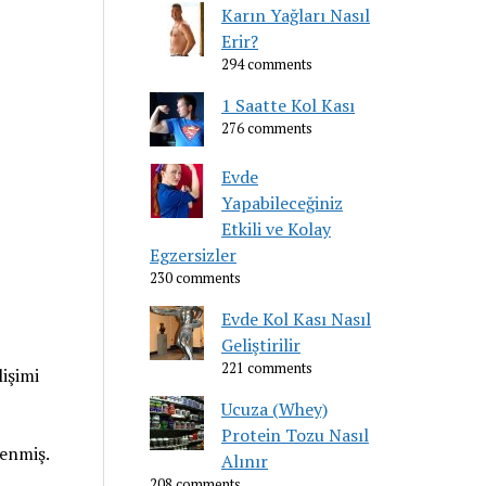
Karın Yağları Nasıl
Erir?
294 comments
1 Saatte Kol Kası
276 comments
Evde
Yapabileceğiniz
Etkili ve Kolay
Egzersizler
230 comments
Evde Kol Kası Nasıl
Geliştirilir
221 comments
işimi
Ucuza (Whey)
Protein Tozu Nasıl
lenmiş.
Alınır
208 comments