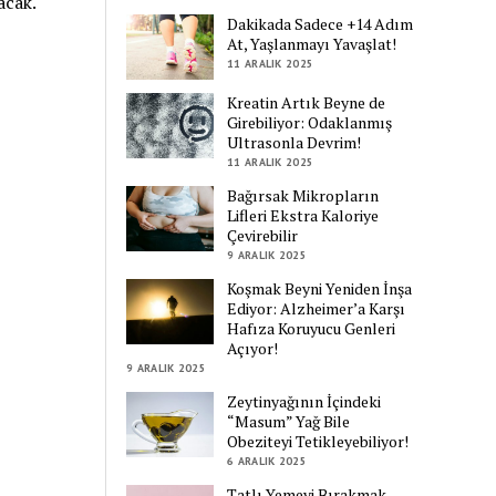
acak.
Dakikada Sadece +14 Adım
At, Yaşlanmayı Yavaşlat!
11 ARALIK 2025
Kreatin Artık Beyne de
Girebiliyor: Odaklanmış
Ultrasonla Devrim!
11 ARALIK 2025
Bağırsak Mikropların
Lifleri Ekstra Kaloriye
Çevirebilir
9 ARALIK 2025
Koşmak Beyni Yeniden İnşa
Ediyor: Alzheimer’a Karşı
Hafıza Koruyucu Genleri
Açıyor!
9 ARALIK 2025
Zeytinyağının İçindeki
“Masum” Yağ Bile
Obeziteyi Tetikleyebiliyor!
6 ARALIK 2025
Tatlı Yemeyi Bırakmak