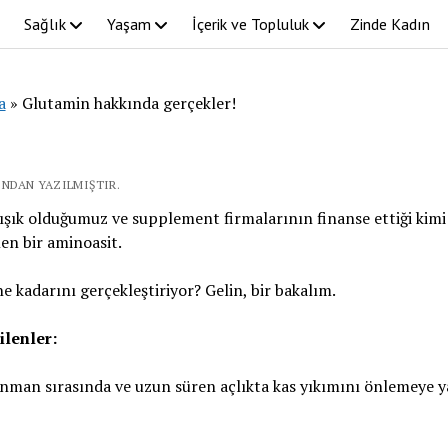
Sağlık
Yaşam
İçerik ve Topluluk
Zinde Kadın
a
»
Glutamin hakkında gerçekler!
FINDAN YAZILMIŞTIR.
şık olduğumuz ve supplement firmalarının finanse ettiği kimi 
len bir aminoasit.
ne kadarını gerçekleştiriyor? Gelin, bir bakalım.
ilenler:
nman sırasında ve uzun süren açlıkta kas yıkımını önlemeye 