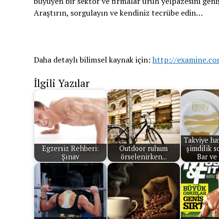
büyüyen bir sektör ve firmalar ürün yelpazesini geni
Araştırın, sorgulayın ve kendiniz tecrübe edin…
Daha detaylı bilimsel kaynak için:
http://examine.c
İlgili Yazılar
Takviye ha
Egzersiz Rehberi:
Outdoor ruhum
şimdilik s
Şınav
örselenirken...
Bar ve 