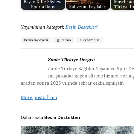
Bayan X İle Söyleşi:
Muscle an
Sporla Dans
Kahvenin Faydaları
Türkiye İ
Yayımlanan kategori:
Besin Destekleri
besin takviyesi
glutamin
supplement
Zinde Türkiye Dergisi
Zinde Türkiye Sağlıklı Yaşam ve Spor De
satışa kadar geçen sürede hizmet vermiş v
aradan sonra 2025 yılında tekrar etkinleşmiştir.
More posts from
Daha fazla
Besin Destekleri