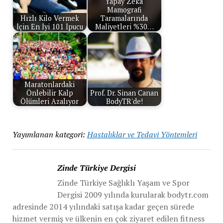
Yapay Zeka
Mamografi
Hızlı Kilo Vermek
Taramalarında
İçin En İyi 101 İpucu
Maliyetleri %30…
Maratonlardaki
Önlebilir Kalp
Prof. Dr. Sinan Canan
Ölümleri Azalıyor
BodyTR'de!
Yayımlanan kategori:
Hastalıklar ve Tedavi Yöntemleri
Zinde Türkiye Dergisi
Zinde Türkiye Sağlıklı Yaşam ve Spor
Dergisi 2009 yılında kurularak bodytr.com
adresinde 2014 yılındaki satışa kadar geçen sürede
hizmet vermiş ve ülkenin en çok ziyaret edilen fitness