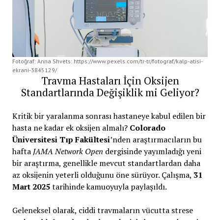
Fotoğraf: Anna Shvets: https://www.pexels.com/tr-tr/fotograf/kalp-atisi-
ekrani-3845129/
Travma Hastaları İçin Oksijen
Standartlarında Değişiklik mi Geliyor?
Kritik bir yaralanma sonrası hastaneye kabul edilen bir
hasta ne kadar ek oksijen almalı?
Colorado
Üniversitesi Tıp Fakültesi
’nden araştırmacıların bu
hafta
JAMA Network Open
dergisinde yayımladığı yeni
bir araştırma, genellikle mevcut standartlardan daha
az oksijenin yeterli olduğunu öne sürüyor. Çalışma,
31
Mart 2025
tarihinde kamuoyuyla paylaşıldı.
Geleneksel olarak, ciddi travmaların vücutta strese