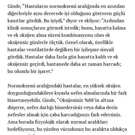
Ginde, “Hastaların normoksemi aralığında en azından
diğerleriyle aynı derecede iyi olduğunu gösteren güçlü
kanıtlar gördük. Bu iyiydi,” diyor ve ekliyor: “Ardından
klinik sonuçlarını görmek istedik; bunu, hayatta kalma
ve ek oksijen alma süresi kombinasyonu olan ek
oksijensiz günlerle ölçtük. Genel olarak, özellikle
hastalar ventilatörde değilken bir iyileşme sinyali
gördük. Hastalar daha fazla gün hayatta kaldı ve ek
oksijensiz geçirdi, hastanede daha az zaman harcadı;
bu olumlu bir işaret.”
Normoksemi aralığındaki hastalar, en yüksek oksijen
doygunluğundakilere kıyasla nefes almalarında bir fark
hissetmeyebilir. Ginde, “Oksijeniniz %88’in altına
düşerse, nefes darlığı hissedersiniz veya daha derin
nefesler almak için çaba harcadığınızı fark edersiniz.
Ama burada fizyolojik olarak normal aralıkları
hedefliyoruz, bu yüzden vücudunuz bu aralıkta oldukça