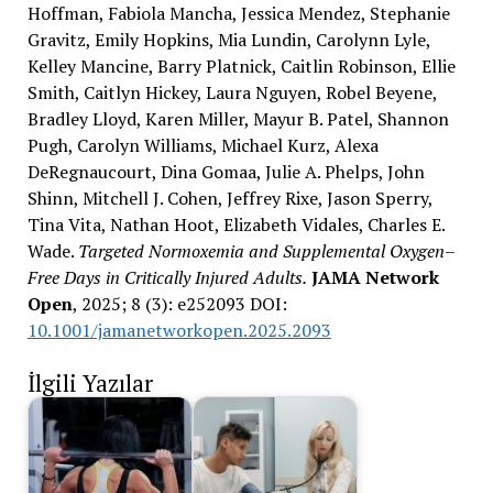
Hoffman, Fabiola Mancha, Jessica Mendez, Stephanie
Gravitz, Emily Hopkins, Mia Lundin, Carolynn Lyle,
Kelley Mancine, Barry Platnick, Caitlin Robinson, Ellie
Smith, Caitlyn Hickey, Laura Nguyen, Robel Beyene,
Bradley Lloyd, Karen Miller, Mayur B. Patel, Shannon
Pugh, Carolyn Williams, Michael Kurz, Alexa
DeRegnaucourt, Dina Gomaa, Julie A. Phelps, John
Shinn, Mitchell J. Cohen, Jeffrey Rixe, Jason Sperry,
Tina Vita, Nathan Hoot, Elizabeth Vidales, Charles E.
Wade.
Targeted Normoxemia and Supplemental Oxygen–
Free Days in Critically Injured Adults.
JAMA Network
Open
, 2025; 8 (3): e252093 DOI:
10.1001/jamanetworkopen.2025.2093
İlgili Yazılar