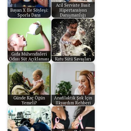
Acil Serviste Basit
Bayan X İle Söyleşi:
Hipertansiyon
Sporla Dans
Danışmanlığı
Gıda Mühendisleri
Odası Süt Açıklaması
Kutu Sütü Savaşları
Günde Kaç Öğün
Anafilaktik Şok İçin
Yemeli?
İlkyardım Rehberi