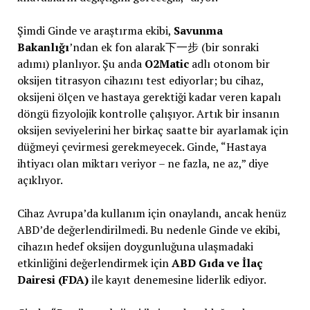
Şimdi Ginde ve araştırma ekibi,
Savunma
Bakanlığı
’ndan ek fon alarak下一步 (bir sonraki
adımı) planlıyor. Şu anda
O2Matic
adlı otonom bir
oksijen titrasyon cihazını test ediyorlar; bu cihaz,
oksijeni ölçen ve hastaya gerektiği kadar veren kapalı
döngü fizyolojik kontrolle çalışıyor. Artık bir insanın
oksijen seviyelerini her birkaç saatte bir ayarlamak için
düğmeyi çevirmesi gerekmeyecek. Ginde, “Hastaya
ihtiyacı olan miktarı veriyor – ne fazla, ne az,” diye
açıklıyor.
Cihaz Avrupa’da kullanım için onaylandı, ancak henüz
ABD’de değerlendirilmedi. Bu nedenle Ginde ve ekibi,
cihazın hedef oksijen doygunluğuna ulaşmadaki
etkinliğini değerlendirmek için
ABD Gıda ve İlaç
Dairesi (FDA)
ile kayıt denemesine liderlik ediyor.