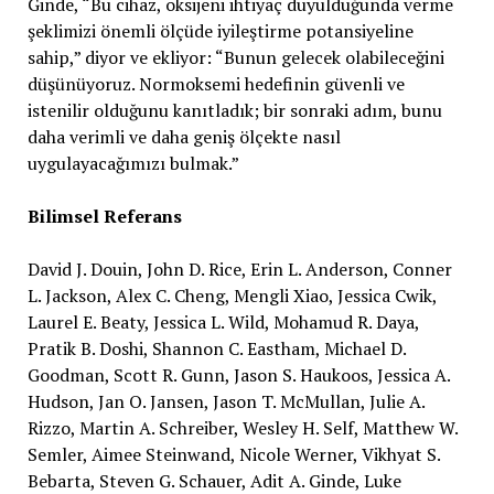
Ginde, “Bu cihaz, oksijeni ihtiyaç duyulduğunda verme
şeklimizi önemli ölçüde iyileştirme potansiyeline
sahip,” diyor ve ekliyor: “Bunun gelecek olabileceğini
düşünüyoruz. Normoksemi hedefinin güvenli ve
istenilir olduğunu kanıtladık; bir sonraki adım, bunu
daha verimli ve daha geniş ölçekte nasıl
uygulayacağımızı bulmak.”
Bilimsel Referans
David J. Douin, John D. Rice, Erin L. Anderson, Conner
L. Jackson, Alex C. Cheng, Mengli Xiao, Jessica Cwik,
Laurel E. Beaty, Jessica L. Wild, Mohamud R. Daya,
Pratik B. Doshi, Shannon C. Eastham, Michael D.
Goodman, Scott R. Gunn, Jason S. Haukoos, Jessica A.
Hudson, Jan O. Jansen, Jason T. McMullan, Julie A.
Rizzo, Martin A. Schreiber, Wesley H. Self, Matthew W.
Semler, Aimee Steinwand, Nicole Werner, Vikhyat S.
Bebarta, Steven G. Schauer, Adit A. Ginde, Luke