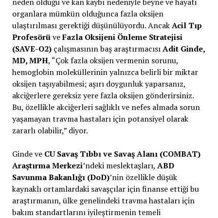
neden olduğu ve kan kaybı nedeniyle beyne ve hayati
organlara mümkün olduğunca fazla oksijen
ulaştırılması gerektiği düşünülüyordu. Ancak
Acil Tıp
Profesörü
ve
Fazla Oksijeni Önleme Stratejisi
(SAVE-O2)
çalışmasının baş araştırmacısı
Adit Ginde,
MD, MPH
, “Çok fazla oksijen vermenin sorunu,
hemoglobin moleküllerinin yalnızca belirli bir miktar
oksijen taşıyabilmesi; aşırı doygunluk yaparsanız,
akciğerlere gereksiz yere fazla oksijen gönderirsiniz.
Bu, özellikle akciğerleri sağlıklı ve nefes almada sorun
yaşamayan travma hastaları için potansiyel olarak
zararlı olabilir,” diyor.
Ginde ve
CU Savaş Tıbbı ve Savaş Alanı (COMBAT)
Araştırma Merkezi
’ndeki meslektaşları,
ABD
Savunma Bakanlığı (DoD)
’nin özellikle düşük
kaynaklı ortamlardaki savaşçılar için finanse ettiği bu
araştırmanın, ülke genelindeki travma hastaları için
bakım standartlarını iyileştirmenin temeli