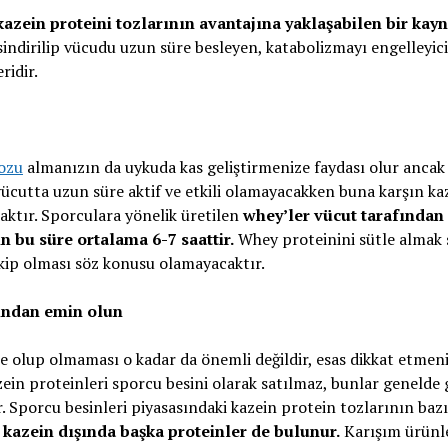
kazein proteini tozlarının avantajına yaklaşabilen bir kay
indirilip vücudu uzun süre besleyen, katabolizmayı engelleyici 
ridir.
ozu
almanızın da uykuda kas geliştirmenize faydası olur anca
vücutta uzun süre aktif ve etkili olamayacakken buna karşın ka
caktır. Sporculara yönelik üretilen
whey’ler vücut tarafından
n bu süre ortalama 6-7 saattir.
Whey proteinini sütle almak 
kip olması söz konusu olamayacaktır.
ğından emin olun
ize olup olmaması o kadar da önemli değildir, esas dikkat etmen
ein proteinleri sporcu besini olarak satılmaz, bunlar genelde 
. Sporcu besinleri piyasasındaki kazein protein tozlarının baz
 kazein dışında başka proteinler de bulunur.
Karışım ürünl