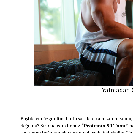
Yatmadan Ö
Başlık için üzgünüm, bu fırsatı kaçıramazdım, sonuç
değil mi? Siz dua edin henüz
“Proteinin 50 Tonu”
no
sayfamızı beğenen okurların oylarıyla belirledim. Üç