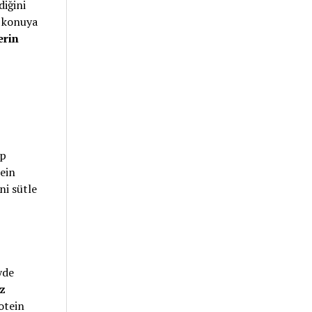
diğini
n konuya
erin
ip
ein
ni sütle
yde
iz
otein