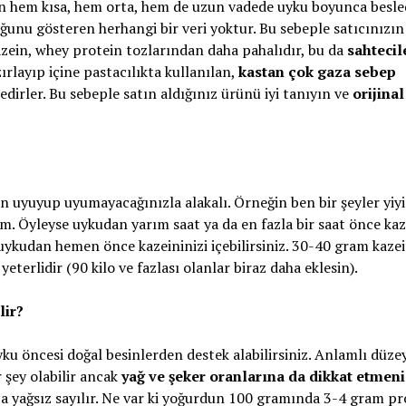
için hem kısa, hem orta, hem de uzun vadede uyku boyunca besle
uğunu gösteren herhangi bir veri yoktur. Bu sebeple satıcınızı
azein, whey protein tozlarından daha pahalıdır, bu da
sahtecil
rlayıp içine pastacılıkta kullanılan,
kastan çok gaza sebep
dirler. Bu sebeple satın aldığınız ürünü iyi tanıyın ve
orijinal
n uyuyup uyumayacağınızla alakalı. Örneğin ben bir şeyler yiy
. Öyleyse uykudan yarım saat ya da en fazla bir saat önce kaz
ykudan hemen önce kazeininizi içebilirsiniz. 30-40 gram kazei
yeterlidir (90 kilo ve fazlası olanlar biraz daha eklesin).
lir?
u öncesi doğal besinlerden destek alabilirsiniz. Anlamlı düze
şey olabilir ancak
yağ ve şeker oranlarına da dikkat etmen
ça yağsız sayılır. Ne var ki yoğurdun 100 gramında 3-4 gram pr