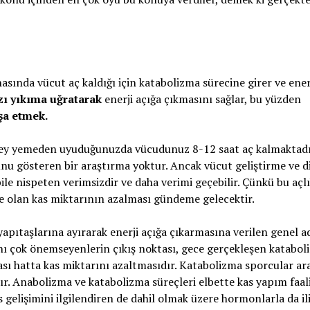
sında vücut aç kaldığı için katabolizma sürecine girer ve ener
zı yıkıma uğratarak
enerji açığa çıkmasını sağlar, bu yüzden
şa etmek.
 şey yemeden uyuduğunuzda vücudunuz 8-12 saat aç kalmaktadı
ğunu gösteren bir araştırma yoktur. Ancak vücut geliştirme ve d
bile nispeten verimsizdir ve daha verimi geçebilir. Çünkü bu açlı
te olan kas miktarının azalması gündeme gelecektir.
ıtaşlarına ayırarak enerji açığa çıkarmasına verilen genel a
ını çok önemseyenlerin çıkış noktası, gece gerçekleşen katabo
ması hatta kas miktarını azaltmasıdır. Katabolizma sporcular ar
r. Anabolizma ve katabolizma süreçleri elbette kas yapım faali
 gelişimini ilgilendiren de dahil olmak üzere hormonlarla da ili