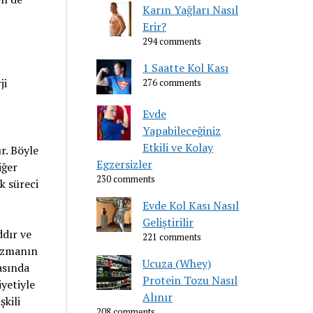
Karın Yağları Nasıl
Erir?
294 comments
1 Saatte Kol Kası
ji
276 comments
Evde
Yapabileceğiniz
Etkili ve Kolay
r. Böyle
Egzersizler
iğer
230 comments
k süreci
Evde Kol Kası Nasıl
Geliştirilir
ddır ve
221 comments
lizmanın
Ucuza (Whey)
asında
Protein Tozu Nasıl
yetiyle
Alınır
şkili
208 comments