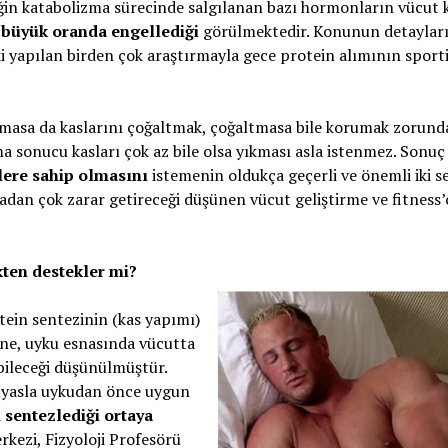
n katabolizma sürecinde salgılanan bazı hormonların vücut k
ı büyük oranda engellediği
görülmektedir. Konunun detayları
ki yapılan birden çok araştırmayla gece protein alımının sporti
olmasa da kaslarını çoğaltmak, çoğaltmasa bile korumak zorund
ma sonucu kasları çok az bile olsa yıkması asla istenmez. Sonuç
lere sahip olmasını
istemenin oldukça geçerli ve önemli iki s
dan çok zarar getireceği düşünen vücut geliştirme ve fitness’
ten destekler mi?
tein sentezinin (kas yapımı)
ine, uyku esnasında vücutta
bileceği düşünülmüştür.
ıyasla uykudan önce uygun
 sentezlediği ortaya
rkezi, Fizyoloji Profesörü