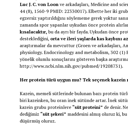
Luc J. C. von Loon
ve arkadaşları, Medicine and scie
44 (8), 1560-9 PMID: 22330017). Elbette her iki gruba
egzersiz yaptırıldığını söylememe gerek yoktur san
zamanda spor yapanlar uykudan önce protein alırla
kısalacaktır,
bu da ayrı bir fayda. Uykudan önce prot
desteklediğini,
orta ve ileri yaşlarda kas kaybını az
araştırmalar da mevcuttur (Groen ve arkadaşları, Am
physiology. Endocrinology and metabolism, 302 (1)
yönelik olumlu sonuçlarını gösteren başka araştırma
http://www.ncbi.nlm.nih.gov/pubmed/19208731).
Her protein türü uygun mu? Tek seçenek kazein 
Kazein, memeli sütlerinde bulunan bazı protein türle
biri kazeinken, bu oran inek sütünde artar. İnek süt
kazein grubu proteinlere
“süt proteini”
de denir. N
dediğimiz
“süt şekeri”
maddesini almış oluruz ki, bu
düşürmüş oluruz.