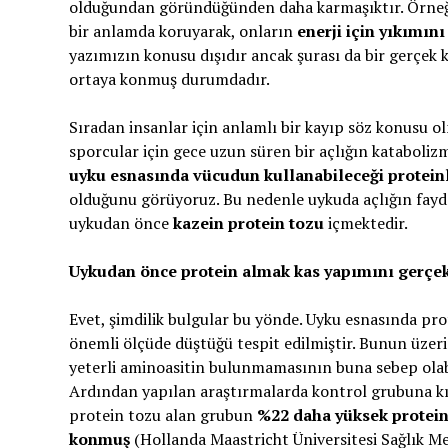
olduğundan göründüğünden daha karmaşıktır. Örneği
bir anlamda koruyarak, onların
enerji için yıkımın
yazımızın konusu dışıdır ancak şurası da bir gerçek 
ortaya konmuş durumdadır.
Sıradan insanlar için anlamlı bir kayıp söz konusu 
sporcular için gece uzun süren bir açlığın kataboliz
uyku esnasında vücudun kullanabileceği protein
olduğunu görüyoruz. Bu nedenle uykuda açlığın fayda
uykudan önce
kazein protein tozu
içmektedir.
Uykudan önce protein almak kas yapımını gerçek
Evet, şimdilik bulgular bu yönde. Uyku esnasında pro
önemli ölçüde düştüğü tespit edilmiştir. Bunun üzer
yeterli aminoasitin bulunmamasının buna sebep ola
Ardından yapılan araştırmalarda kontrol grubuna k
protein tozu alan grubun
%22 daha yüksek protein
konmuş
(Hollanda Maastricht Üniversitesi Sağlık Me