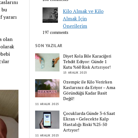
aslarını
 bu
Kilo Almak ve Kilo
f yararı
Almak İçin
Önerilerim
197 comments
a olan
SON YAZILAR
 olarak
ebebi
Diyet Kola Bile Karaciğeri
cılar
Tehdit Ediyor: Günde 1
Kutu %60 Risk Artırıyor!
15 ARALIK 2025
Ozempic ile Kilo Verirken
Kaslarınız da Eriyor – Ama
Göründüğü Kadar Basit
Değil!
11 ARALIK 2025
Çocuklarda Günde 3-6 Saat
Ekran = Gelecekte Kalp
Hastalığı Riski %25-50
Artıyor!
11 ARALIK 2025