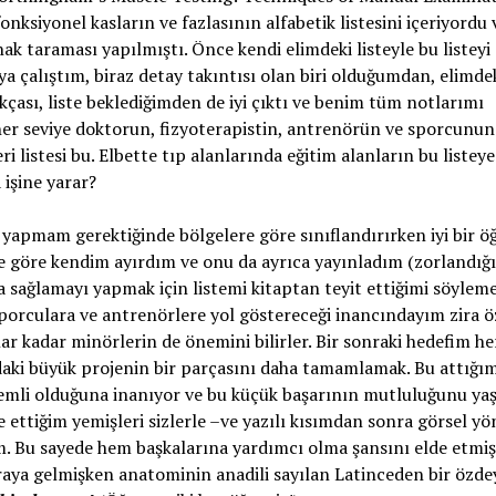
nksiyonel kasların ve fazlasının alfabetik listesini içeriyordu 
k taraması yapılmıştı. Önce kendi elimdeki listeyle bu listeyi
 çalıştım, biraz detay takıntısı olan biri olduğumdan, elimdeki
ıkçası, liste beklediğimden de iyi çıktı ve benim tüm notlarımı
 her seviye doktorun, fizyoterapistin, antrenörün ve sporcunun
eri listesi bu. Elbette tıp alanlarında eğitim alanların bu listeye
 işine yarar?
e yapmam gerektiğinde bölgelere göre sınıflandırırken iyi bir 
e göre kendim ayırdım ve onu da ayrıca yayınladım (zorlandığ
 sağlamayı yapmak için listemi kitaptan teyit ettiğimi söyleme
 sporculara ve antrenörlere yol göstereceği inancındayım zira öz
r kadar minörlerin de önemini bilirler. Bir sonraki hedefim he
amdaki büyük projenin bir parçasını daha tamamlamak. Bu attığı
nemli olduğuna inanıyor ve bu küçük başarının mutluluğunu ya
ttiğim yemişleri sizlerle –ve yazılı kısımdan sonra görsel y
 Bu sayede hem başkalarına yardımcı olma şansını elde etmiş
ya gelmişken anatominin anadili sayılan Latinceden bir özdey