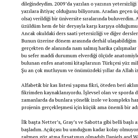
dileğindeydim. 2009’da yazılan o yazının yetersizliği 
yazılara ihtiyaç olduğunu biliyorum. Aradan geçen ü
olsa) verildiği bir üniversite sıralarında buluverdi
üzüldüm hem de bir deryayla karşı karşıya olduğumu
Ancak okuldaki ders saati yetersizliği ve diğer ders
Bunun üzerine dönem arasında derhâl ulaşabildiğim 
gerçekten de alanında nam salmış harika çalışmalar
bu sefer maddi durumum elverdiği ölçüde anatomiyle il
bulunan enfes anatomi kitaplarının Türkçesi yüz mil
Şu an çok mutluyum ve önümüzdeki yıllar da Allah izi
Alfabetik bir kas listesi yapma fikri, öteden beri akl
fikrimden kaynaklanıyordu. İşlevsel olan ve sporda di
zamanlarda da bunlara yönelik izole ve kompleks hare
projenin gerçekleşmesi için küçük ama önemli bir ad
İlk başta Netter’s, Gray’s ve Sabotta gibi belli başl
başladım. Açıkçası bu umduğum kadar kolay olmuyor
rağmen göz atma fırsatımın olmadığı Daniels and W