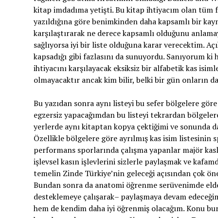
kitap imdadıma yetişti. Bu kitap ihtiyacım olan tüm fo
yazıldığına göre benimkinden daha kapsamlı bir kayna
karşılaştırarak ne derece kapsamlı olduğunu anlamaya
sağlıyorsa iyi bir liste olduğuna karar verecektim. Aç
kapsadığı gibi fazlasını da sunuyordu. Sanıyorum ki
ihtiyacını karşılayacak eksiksiz bir alfabetik kas isiml
olmayacaktır ancak kim bilir, belki bir gün onların da
Bu yazıdan sonra aynı listeyi bu sefer bölgelere gör
egzersiz yapacağımdan bu listeyi tekrardan bölgeler
yerlerde aynı kitaptan kopya çektiğimi ve sonunda da
Özellikle bölgelere göre ayrılmış kas isim listesinin
performans sporlarında çalışma yapanlar majör kasla
işlevsel kasın işlevlerini sizlerle paylaşmak ve kaf
temelin Zinde Türkiye’nin geleceği açısından çok ö
Bundan sonra da anatomi öğrenme serüvenimde elde e
desteklemeye çalışarak– paylaşmaya devam edeceğim.
hem de kendim daha iyi öğrenmiş olacağım. Konu bura