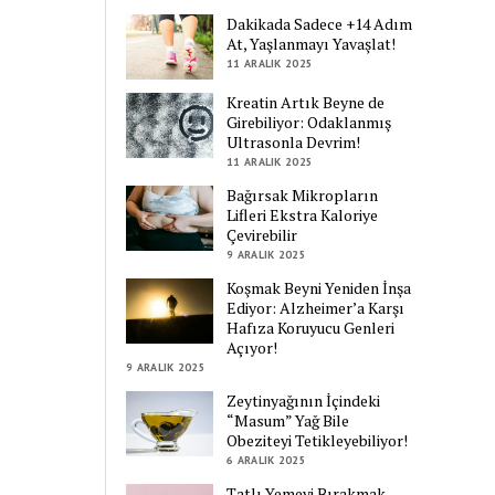
Dakikada Sadece +14 Adım
At, Yaşlanmayı Yavaşlat!
11 ARALIK 2025
Kreatin Artık Beyne de
Girebiliyor: Odaklanmış
Ultrasonla Devrim!
11 ARALIK 2025
Bağırsak Mikropların
Lifleri Ekstra Kaloriye
Çevirebilir
9 ARALIK 2025
Koşmak Beyni Yeniden İnşa
Ediyor: Alzheimer’a Karşı
Hafıza Koruyucu Genleri
Açıyor!
9 ARALIK 2025
Zeytinyağının İçindeki
“Masum” Yağ Bile
Obeziteyi Tetikleyebiliyor!
6 ARALIK 2025
Tatlı Yemeyi Bırakmak