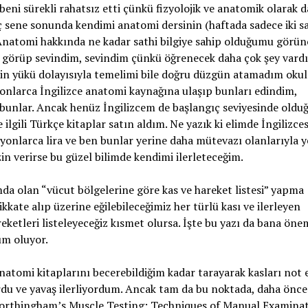
beni sürekli rahatsız etti çünkü fizyolojik ve anatomik olarak d
ç sene sonunda kendimi anatomi dersinin (haftada sadece iki s
m. Anatomi hakkında ne kadar sathi bilgiye sahip olduğumu görü
 görüp sevindim, sevindim çünkü öğrenecek daha çok şey vard
lerin yükü dolayısıyla temelimi bile doğru düzgün atamadım okul
onlarca İngilizce anatomi kaynağına ulaşıp bunları edindim,
 bunlar. Ancak henüz İngilizcem de başlangıç seviyesinde oldu
gili Türkçe kitaplar satın aldım. Ne yazık ki elimde İngilizces
yonlarca lira ve ben bunlar yerine daha mütevazı olanlarıyla y
n verirse bu güzel bilimde kendimi ilerleteceğim.
ımda olan “vücut bölgelerine göre kas ve hareket listesi” yapma
kkate alıp üzerine eğilebileceğimiz her türlü kası ve ilerleyen
ketleri listeleyeceğiz kısmet olursa. İşte bu yazı da bana önem
ım oluyor.
ı anatomi kitaplarını becerebildiğim kadar tarayarak kasları not
du ve yavaş ilerliyordum. Ancak tam da bu noktada, daha önc
orthingham’s Muscle Testing: Techniques of Manual Examinat