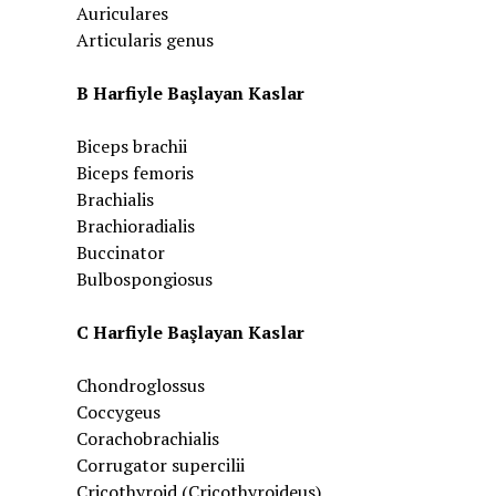
Auriculares
Articularis genus
B Harfiyle Başlayan Kaslar
Biceps brachii
Biceps femoris
Brachialis
Brachioradialis
Buccinator
Bulbospongiosus
C Harfiyle Başlayan Kaslar
Chondroglossus
Coccygeus
Corachobrachialis
Corrugator supercilii
Cricothyroid (Cricothyroideus)