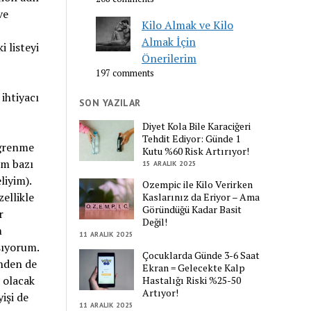
ve
Kilo Almak ve Kilo
Almak İçin
 listeyi
Önerilerim
197 comments
 ihtiyacı
SON YAZILAR
Diyet Kola Bile Karaciğeri
Tehdit Ediyor: Günde 1
öğrenme
Kutu %60 Risk Artırıyor!
ım bazı
15 ARALIK 2025
liyim).
Ozempic ile Kilo Verirken
ellikle
Kaslarınız da Eriyor – Ama
Göründüğü Kadar Basit
r
Değil!
m
11 ARALIK 2025
şıyorum.
Çocuklarda Günde 3-6 Saat
önden de
Ekran = Gelecekte Kalp
 olacak
Hastalığı Riski %25-50
Artıyor!
işi de
11 ARALIK 2025