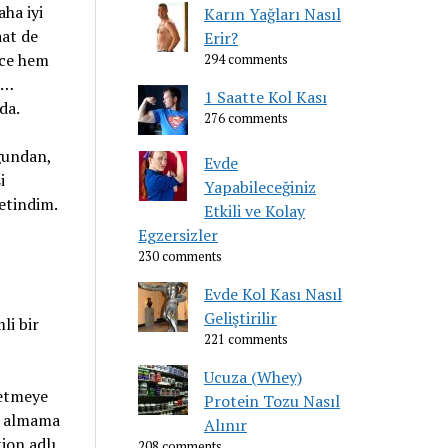
aha iyi
Karın Yağları Nasıl
aat de
Erir?
nce hem
294 comments
ı…
1 Saatte Kol Kası
da.
276 comments
ğundan,
Evde
i
Yapabileceğiniz
etindim.
Etkili ve Kolay
Egzersizler
230 comments
Evde Kol Kası Nasıl
Geliştirilir
li bir
221 comments
Ucuza (Whey)
 etmeye
Protein Tozu Nasıl
e almama
Alınır
ion adlı
208 comments