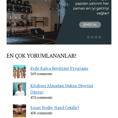
EN ÇOK YORUMLANANLAR!
Evde Kalça Büyütme Programı
569 comments
Kitabını Almadan Dukan Diyetini
Öğren!
470 comments
Şınav Nedir, Nasıl Çekilir?
458 comments