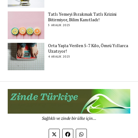
Tatlı Yemeyi Bırakmak Tatlı Krizini
Bitirmiyor, Bilim Kanıtladı!
5 ARALIK 2025
Orta Yaşta Verilen 5-7 Kilo, Ömrü Yıllarca
Uzatıyor!
4 ARALIK 2025
Zi
Tü
De
Sağlıklı ve zinde bir ülke için...