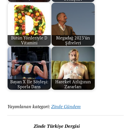
Bütün Yönleriyle D
Megadağ 2023’ün
Vitamini
Şifreleri
Bayan X İle Söyleşi:
Hareket Azlığının
Sporla Dans
Zararları
Yayımlanan kategori:
Zinde Gündem
Zinde Türkiye Dergisi