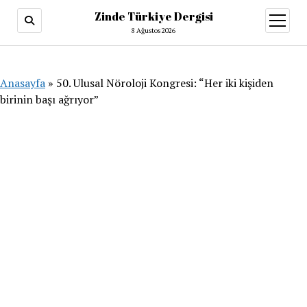
Zinde Türkiye Dergisi
menüy
aç
8 Ağustos 2026
Anasayfa
»
50. Ulusal Nöroloji Kongresi: “Her iki kişiden
birinin başı ağrıyor”