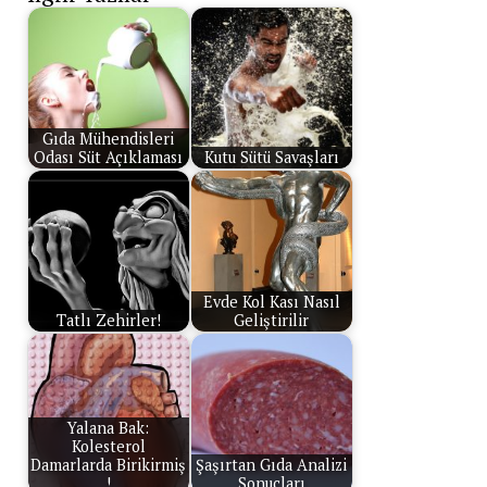
Gıda Mühendisleri
Odası Süt Açıklaması
Kutu Sütü Savaşları
Evde Kol Kası Nasıl
Tatlı Zehirler!
Geliştirilir
Yalana Bak:
Kolesterol
Damarlarda Birikirmiş
Şaşırtan Gıda Analizi
!
Sonuçları