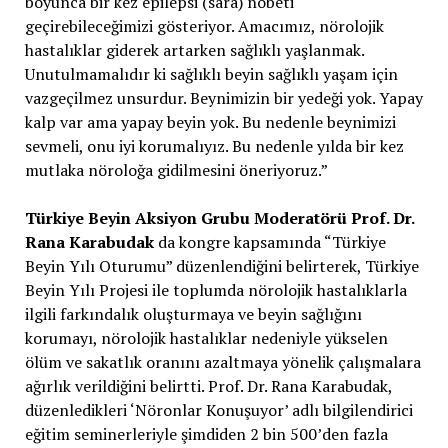
boyunca bir kez epilepsi (sara) nöbeti
geçirebileceğimizi gösteriyor. Amacımız, nörolojik
hastalıklar giderek artarken sağlıklı yaşlanmak.
Unutulmamalıdır ki sağlıklı beyin sağlıklı yaşam için
vazgeçilmez unsurdur. Beynimizin bir yedeği yok. Yapay
kalp var ama yapay beyin yok. Bu nedenle beynimizi
sevmeli, onu iyi korumalıyız. Bu nedenle yılda bir kez
mutlaka nöroloğa gidilmesini öneriyoruz.”
Türkiye Beyin Aksiyon Grubu Moderatörü Prof. Dr.
Rana Karabudak
da kongre kapsamında “Türkiye
Beyin Yılı Oturumu” düzenlendiğini belirterek, Türkiye
Beyin Yılı Projesi ile toplumda nörolojik hastalıklarla
ilgili farkındalık oluşturmaya ve beyin sağlığını
korumayı, nörolojik hastalıklar nedeniyle yükselen
ölüm ve sakatlık oranını azaltmaya yönelik çalışmalara
ağırlık verildiğini belirtti. Prof. Dr. Rana Karabudak,
düzenledikleri ‘Nöronlar Konuşuyor’ adlı bilgilendirici
eğitim seminerleriyle şimdiden 2 bin 500’den fazla