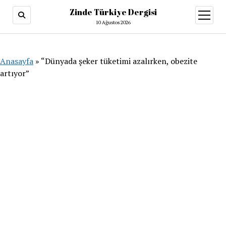
Zinde Türkiye Dergisi
menüy
aç
10 Ağustos 2026
Anasayfa
»
“Dünyada şeker tüketimi azalırken, obezite
artıyor”