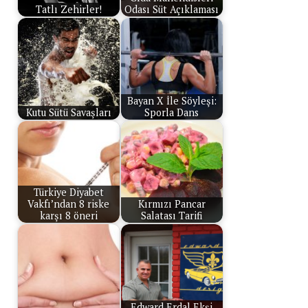
Tatlı Zehirler!
Odası Süt Açıklaması
Bayan X İle Söyleşi:
Kutu Sütü Savaşları
Sporla Dans
Türkiye Diyabet
Vakfı’ndan 8 riske
Kırmızı Pancar
karşı 8 öneri
Salatası Tarifi
Edward Erdal Ekşi