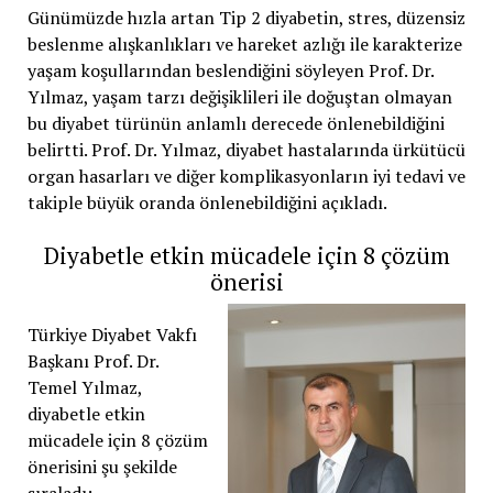
Günümüzde hızla artan Tip 2 diyabetin, stres, düzensiz
beslenme alışkanlıkları ve hareket azlığı ile karakterize
yaşam koşullarından beslendiğini söyleyen Prof. Dr.
Yılmaz, yaşam tarzı değişiklileri ile doğuştan olmayan
bu diyabet türünün anlamlı derecede önlenebildiğini
belirtti. Prof. Dr. Yılmaz, diyabet hastalarında ürkütücü
organ hasarları ve diğer komplikasyonların iyi tedavi ve
takiple büyük oranda önlenebildiğini açıkladı.
Diyabetle etkin mücadele için 8 çözüm
önerisi
Türkiye Diyabet Vakfı
Başkanı Prof. Dr.
Temel Yılmaz,
diyabetle etkin
mücadele için 8 çözüm
önerisini şu şekilde