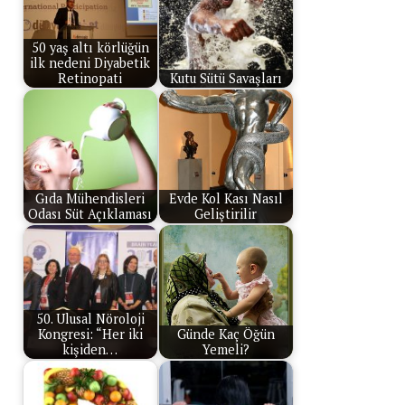
50 yaş altı körlüğün
ilk nedeni Diyabetik
Retinopati
Kutu Sütü Savaşları
Gıda Mühendisleri
Evde Kol Kası Nasıl
Odası Süt Açıklaması
Geliştirilir
50. Ulusal Nöroloji
Kongresi: “Her iki
Günde Kaç Öğün
kişiden…
Yemeli?