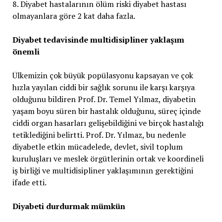
8. Diyabet hastalarının ölüm riski diyabet hastası
olmayanlara göre 2 kat daha fazla.
Diyabet tedavisinde multidisipliner yaklaşım
önemli
Ülkemizin çok büyük popülasyonu kapsayan ve çok
hızla yayılan ciddi bir sağlık sorunu ile karşı karşıya
olduğunu bildiren Prof. Dr. Temel Yılmaz, diyabetin
yaşam boyu süren bir hastalık olduğunu, süreç içinde
ciddi organ hasarları gelişebildiğini ve birçok hastalığı
tetiklediğini belirtti. Prof. Dr. Yılmaz, bu nedenle
diyabetle etkin mücadelede, devlet, sivil toplum
kuruluşları ve meslek örgütlerinin ortak ve koordineli
iş birliği ve multidisipliner yaklaşımının gerektiğini
ifade etti.
Diyabeti durdurmak mümkün