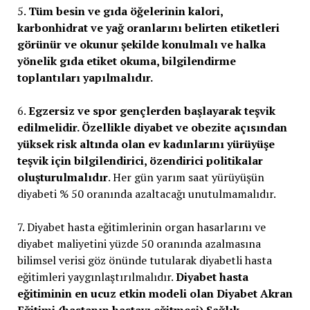
5.
Tüm besin ve gıda öğelerinin kalori,
karbonhidrat ve yağ oranlarını belirten etiketleri
görünür ve okunur şekilde konulmalı ve halka
yönelik gıda etiket okuma, bilgilendirme
toplantıları yapılmalıdır.
6.
Egzersiz ve spor gençlerden başlayarak teşvik
edilmelidir. Özellikle diyabet ve obezite açısından
yüksek risk altında olan ev kadınlarını yürüyüşe
teşvik için bilgilendirici, özendirici politikalar
oluşturulmalıdır
. Her gün yarım saat yürüyüşün
diyabeti % 50 oranında azaltacağı unutulmamalıdır.
7. Diyabet hasta eğitimlerinin organ hasarlarını ve
diyabet maliyetini yüzde 50 oranında azalmasına
bilimsel verisi göz önünde tutularak diyabetli hasta
eğitimleri yaygınlaştırılmalıdır.
Diyabet hasta
eğitiminin en ucuz etkin modeli olan Diyabet Akran