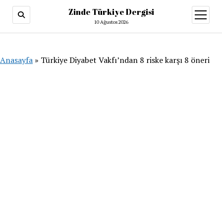
Zinde Türkiye Dergisi
menüy
aç
10 Ağustos 2026
Anasayfa
»
Türkiye Diyabet Vakfı’ndan 8 riske karşı 8 öneri