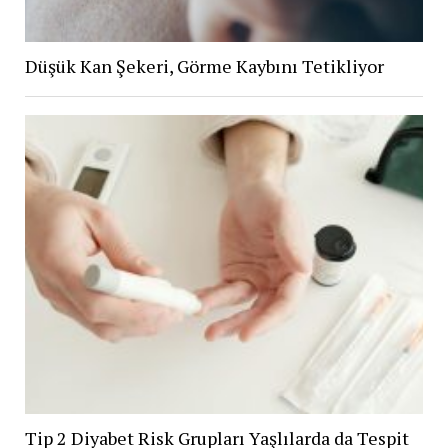
Düşük Kan Şekeri, Görme Kaybını Tetikliyor
Tip 2 Diyabet Risk Grupları Yaşlılarda da Tespit