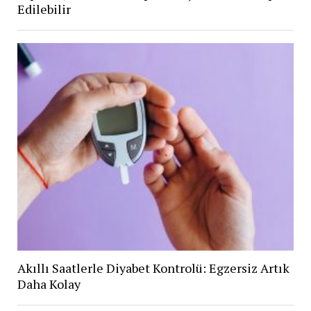
Edilebilir
Akıllı Saatlerle Diyabet Kontrolü: Egzersiz Artık
Daha Kolay