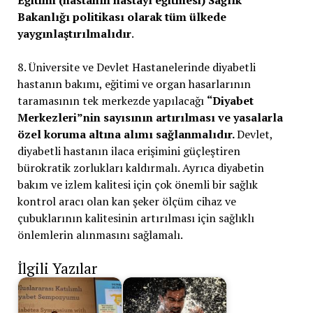
Eğitimi (hastanın hastayı eğitmesi) Sağlık
Bakanlığı politikası olarak tüm ülkede
yaygınlaştırılmalıdır
.
8. Üniversite ve Devlet Hastanelerinde diyabetli
hastanın bakımı, eğitimi ve organ hasarlarının
taramasının tek merkezde yapılacağı
“Diyabet
Merkezleri”nin sayısının artırılması ve yasalarla
özel koruma altına alımı sağlanmalıdır.
Devlet,
diyabetli hastanın ilaca erişimini güçleştiren
bürokratik zorlukları kaldırmalı. Ayrıca diyabetin
bakım ve izlem kalitesi için çok önemli bir sağlık
kontrol aracı olan kan şeker ölçüm cihaz ve
çubuklarının kalitesinin artırılması için sağlıklı
önlemlerin alınmasını sağlamalı.
İlgili Yazılar