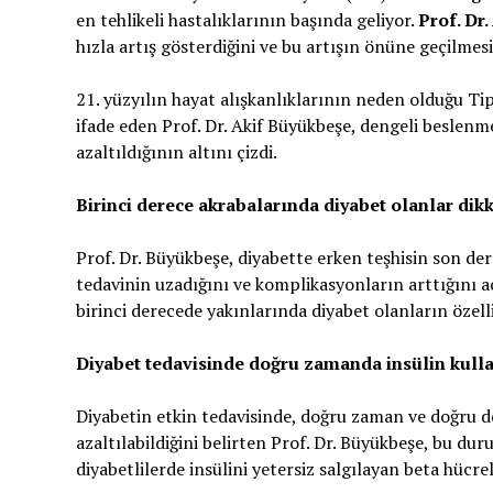
en tehlikeli hastalıklarının başında geliyor.
Prof. Dr
hızla artış gösterdiğini ve bu artışın önüne geçilmes
21. yüzyılın hayat alışkanlıklarının neden olduğu Tip
ifade eden Prof. Dr. Akif Büyükbeşe, dengeli beslenm
azaltıldığının altını çizdi.
Birinci derece akrabalarında diyabet olanlar dik
Prof. Dr. Büyükbeşe, diyabette erken teşhisin son d
tedavinin uzadığını ve komplikasyonların arttığını aç
birinci derecede yakınlarında diyabet olanların özell
Diyabet tedavisinde doğru zamanda insülin kull
Diyabetin etkin tedavisinde, doğru zaman ve doğru d
azaltılabildiğini belirten Prof. Dr. Büyükbeşe, bu d
diyabetlilerde insülini yetersiz salgılayan beta hücre