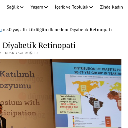
Sağlık
Yaşam
İçerik ve Topluluk
Zinde Kadın
a
»
50 yaş altı körlüğün ilk nedeni Diyabetik Retinopati
i Diyabetik Retinopati
RAFINDAN YAZILMIŞTIR.