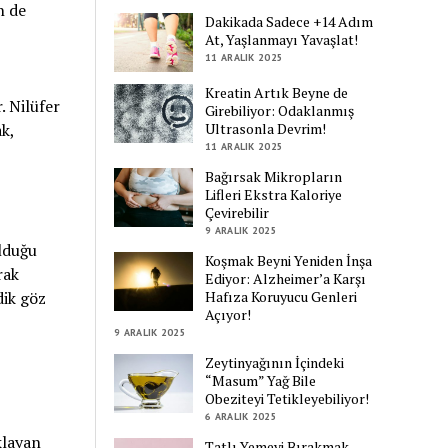
n de
Dakikada Sadece +14 Adım
At, Yaşlanmayı Yavaşlat!
11 ARALIK 2025
Kreatin Artık Beyne de
. Nilüfer
Girebiliyor: Odaklanmış
k,
Ultrasonla Devrim!
11 ARALIK 2025
Bağırsak Mikropların
Lifleri Ekstra Kaloriye
Çevirebilir
9 ARALIK 2025
olduğu
Koşmak Beyni Yeniden İnşa
rak
Ediyor: Alzheimer’a Karşı
dik göz
Hafıza Koruyucu Genleri
Açıyor!
9 ARALIK 2025
Zeytinyağının İçindeki
“Masum” Yağ Bile
Obeziteyi Tetikleyebiliyor!
6 ARALIK 2025
klayan
Tatlı Yemeyi Bırakmak