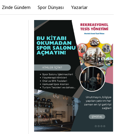
Zinde Gündem
Spor Dünyası
Yazarlar