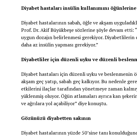
Diyabet hastaları insülin kullanımını öğünlerine
Diyabet hastalarının sabah, öğle ve akşam uyguladıkla
Prof. Dr. Akif Büyükbeşe sözlerine şöyle devam etti: 
uygun dozajın belirlenmesi gerekiyor. Diyabetlilerin
daha az insülin yapması gerekiyor.”
Diyabetliler için düzenli uyku ve düzenli beslen
Diyabet hastaları için düzenli uyku ve beslenmenin ö
akşam geç yatıp, sabah geç kalkıyor. Bu nedenle ger
etkilerini ilaçlar tarafından yönetmeye zaman kalmıyo
yüklenmiş oluyor. Öğün atlamaları ayrıca kan şeker
ve ağrılara yol açabiliyor” diye konuştu.
Gözünüzü diyabetten sakının
Diyabet hastalarının yüzde 50’sine tanı konulduğu