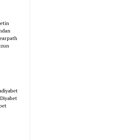
etin
ından
learpath
 uzun
adiyabet
‘Diyabet
bet