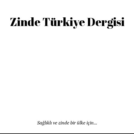
Zinde Türkiye Dergisi
Sağlıklı ve zinde bir ülke için...