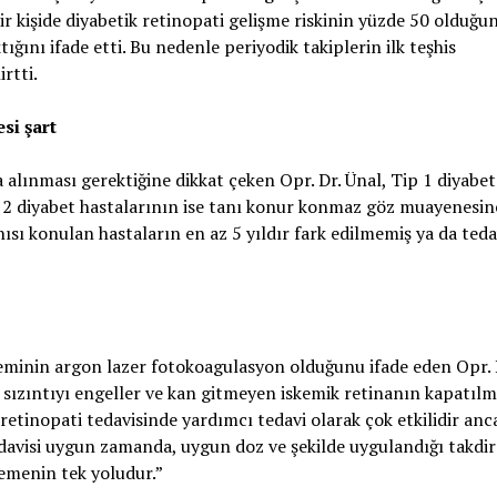
bir kişide diyabetik retinopati gelişme riskinin yüzde 50 olduğu
ığını ifade etti. Bu nedenle periyodik takiplerin ilk teşhis
rtti.
si şart
alınması gerektiğine dikkat çeken Opr. Dr. Ünal, Tip 1 diyabet
ip 2 diyabet hastalarının ise tanı konur konmaz göz muayenesin
anısı konulan hastaların en az 5 yıldır fark edilmemiş ya da teda
teminin argon lazer fotokoagulasyon olduğunu ifade eden Opr. 
 sızıntıyı engeller ve kan gitmeyen iskemik retinanın kapatılm
 retinopati tedavisinde yardımcı tedavi olarak çok etkilidir an
tedavisi uygun zamanda, uygun doz ve şekilde uygulandığı takdi
lemenin tek yoludur.”