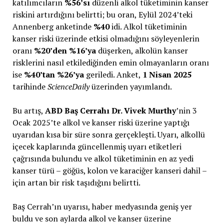
katılımcıların
%56’sı
düzenli alkol tüketiminin kanser
riskini artırdığını belirtti; bu oran, Eylül 2024’teki
Annenberg anketinde
%40
idi. Alkol tüketiminin
kanser riski üzerinde etkisi olmadığını söyleyenlerin
oranı
%20’den %16’ya
düşerken, alkolün kanser
risklerini nasıl etkilediğinden emin olmayanların oranı
ise
%40’tan %26’ya
geriledi. Anket,
1 Nisan 2025
tarihinde
ScienceDaily
üzerinden yayımlandı.
Bu artış,
ABD Baş Cerrahı Dr. Vivek Murthy
’nin 3
Ocak 2025’te alkol ve kanser riski üzerine yaptığı
uyarıdan kısa bir süre sonra gerçekleşti. Uyarı, alkollü
içecek kaplarında güncellenmiş uyarı etiketleri
çağrısında bulundu ve alkol tüketiminin en az yedi
kanser türü – göğüs, kolon ve karaciğer kanseri dahil –
için artan bir risk taşıdığını belirtti.
Baş Cerrah’ın uyarısı, haber medyasında geniş yer
buldu ve son aylarda alkol ve kanser üzerine