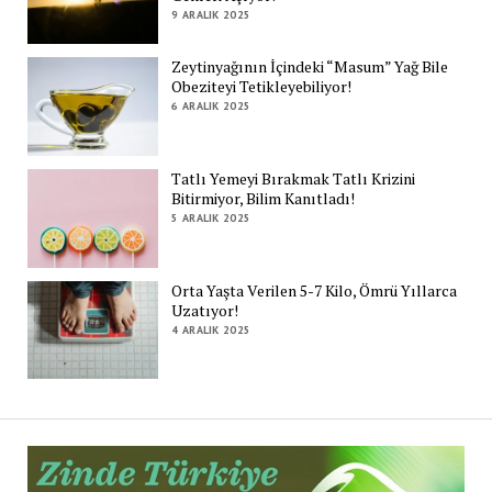
9 ARALIK 2025
Zeytinyağının İçindeki “Masum” Yağ Bile
Obeziteyi Tetikleyebiliyor!
6 ARALIK 2025
Tatlı Yemeyi Bırakmak Tatlı Krizini
Bitirmiyor, Bilim Kanıtladı!
5 ARALIK 2025
Orta Yaşta Verilen 5-7 Kilo, Ömrü Yıllarca
Uzatıyor!
4 ARALIK 2025
Zi
Tü