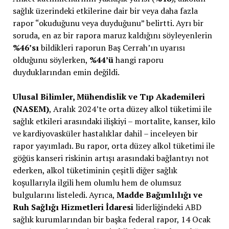
sağlık üzerindeki etkilerine dair bir veya daha fazla
rapor “okuduğunu veya duyduğunu” belirtti. Ayrı bir
soruda, en az bir rapora maruz kaldığını söyleyenlerin
%46’sı
bildikleri raporun Baş Cerrah’ın uyarısı
olduğunu söylerken,
%44’ü
hangi raporu
duyduklarından emin değildi.
Ulusal Bilimler, Mühendislik ve Tıp Akademileri
(NASEM)
, Aralık 2024’te orta düzey alkol tüketimi ile
sağlık etkileri arasındaki ilişkiyi – mortalite, kanser, kilo
ve kardiyovasküler hastalıklar dahil – inceleyen bir
rapor yayımladı. Bu rapor, orta düzey alkol tüketimi ile
göğüs kanseri riskinin artışı arasındaki bağlantıyı not
ederken, alkol tüketiminin çeşitli diğer sağlık
koşullarıyla ilgili hem olumlu hem de olumsuz
bulgularını listeledi. Ayrıca,
Madde Bağımlılığı ve
Ruh Sağlığı Hizmetleri İdaresi
liderliğindeki ABD
sağlık kurumlarından bir başka federal rapor, 14 Ocak