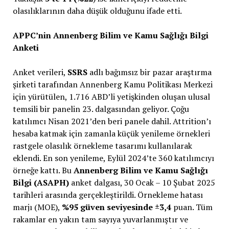
olasılıklarının daha düşük olduğunu ifade etti.
APPC’nin Annenberg Bilim ve Kamu Sağlığı Bilgi
Anketi
Anket verileri,
SSRS
adlı bağımsız bir pazar araştırma
şirketi tarafından Annenberg Kamu Politikası Merkezi
için yürütülen, 1.716 ABD’li yetişkinden oluşan ulusal
temsili bir panelin 23. dalgasından geliyor. Çoğu
katılımcı Nisan 2021’den beri panele dahil. Attrition’ı
hesaba katmak için zamanla küçük yenileme örnekleri
rastgele olasılık örnekleme tasarımı kullanılarak
eklendi. En son yenileme, Eylül 2024’te 360 katılımcıyı
örneğe kattı. Bu
Annenberg Bilim ve Kamu Sağlığı
Bilgi (ASAPH)
anket dalgası, 30 Ocak – 10 Şubat 2025
tarihleri arasında gerçekleştirildi. Örnekleme hatası
marjı (MOE),
%95 güven seviyesinde ±3,4
puan. Tüm
rakamlar en yakın tam sayıya yuvarlanmıştır ve