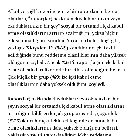
Alkol ve sağlık üzerine en az bir rapordan haberdar
olanlara, “rapor(lar) hakkında duyduklarınızın veya
okuduklarınızın bir şey” sosyal bir ortamda içki kabul
etme olasılıklarını artırıp azalttığı mı yoksa hiçbir
etkisi olmadığı mı soruldu. Yukarıda belirtildiği gibi,
yaklaşık
3 kişiden 1’i (%29)
kendilerine içki teklif
edildiğinde bunu reddetme olasılıklarının daha yüksek
olduğunu söyledi. Ancak
%61’i
, rapor(lar)ın içki kabul
etme olasılıkları üzerinde bir etkisi olmadığını belirtti.
Çok küçük bir grup (
%9
) ise içki kabul etme
olasılıklarının daha yüksek olduğunu söyledi.
Rapor(lar) hakkında duydukları veya okudukları bir
şeyin sosyal bir ortamda içki kabul etme olasılıklarını
artırdığını bildiren küçük grup arasında, çoğunluk
(
%73
) ikinci bir içki teklif edildiğinde de bunu kabul
etme olasılıklarının daha yüksek olduğunu belirtti.
Yaklaşık
5’te 1’i (%22
) ise ikinci içkiyi reddetme