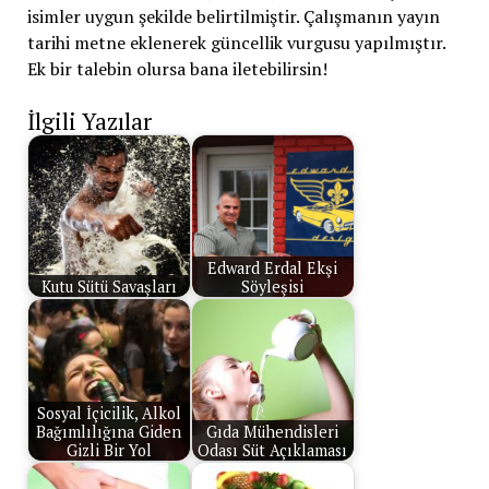
isimler uygun şekilde belirtilmiştir. Çalışmanın yayın
tarihi metne eklenerek güncellik vurgusu yapılmıştır.
Ek bir talebin olursa bana iletebilirsin!
İlgili Yazılar
Edward Erdal Ekşi
Kutu Sütü Savaşları
Söyleşisi
Sosyal İçicilik, Alkol
Bağımlılığına Giden
Gıda Mühendisleri
Gizli Bir Yol
Odası Süt Açıklaması