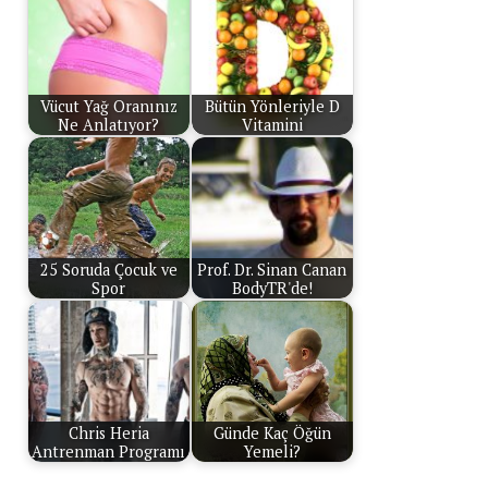
Vücut Yağ Oranınız
Bütün Yönleriyle D
Ne Anlatıyor?
Vitamini
25 Soruda Çocuk ve
Prof. Dr. Sinan Canan
Spor
BodyTR'de!
Chris Heria
Günde Kaç Öğün
Antrenman Programı
Yemeli?