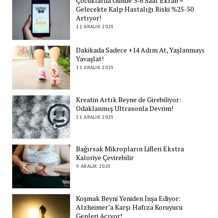
Çocuklarda Günde 3-6 Saat Ekran =
Gelecekte Kalp Hastalığı Riski %25-50
Artıyor!
11 ARALIK 2025
Dakikada Sadece +14 Adım At, Yaşlanmayı
Yavaşlat!
11 ARALIK 2025
Kreatin Artık Beyne de Girebiliyor:
Odaklanmış Ultrasonla Devrim!
11 ARALIK 2025
Bağırsak Mikropların Lifleri Ekstra
Kaloriye Çevirebilir
9 ARALIK 2025
Koşmak Beyni Yeniden İnşa Ediyor:
Alzheimer’a Karşı Hafıza Koruyucu
Genleri Açıyor!