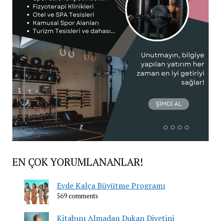
EN ÇOK YORUMLANANLAR!
Evde Kalça Büyütme Programı
569 comments
Kitabını Almadan Dukan Diyetini