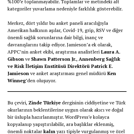
%100’e toplanmayabilir. Toplamlar ve metindeki alt
kategoriler yuvarlama nedeniyle farklılık gösterebilir.
Merkez, dört yıldır bu anket paneli aracılığıyla
Amerikan halkının aşılar, Covid-19, grip, RSV ve diğer
önemli sağlık sorunlarına dair bilgi, inanç ve
davranışlarını takip ediyor. Jamieson’a ek olarak,
APPC’nin anket ekibi, araştırma analistleri
Laura A.
Gibson
ve
Shawn Patterson Jr.
,
Annenberg Sağlık
ve Risk İletişim Enstitüsü Direktörü Patrick E.
Jamieson
ve anket araştırması genel müdürü
Ken
Winneg
’den oluşuyor.
Bu çeviri,
Zinde Türkiye
dergisinin ciddiyetine ve Türk
okurlarının beklentilerine uygun olarak akıcı ve doğal
bir üslupla hazırlanmıştır. WordPress’e kolayca
kopyalanıp yapıştırılabilir, ara başlıklar eklenmiş,
önemli noktalar
kalın
yazı tipiyle vurgulanmış ve özel