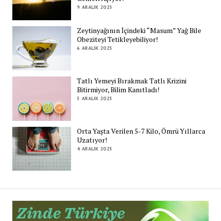
9 ARALIK 2025
Zeytinyağının İçindeki “Masum” Yağ Bile
Obeziteyi Tetikleyebiliyor!
6 ARALIK 2025
Tatlı Yemeyi Bırakmak Tatlı Krizini
Bitirmiyor, Bilim Kanıtladı!
5 ARALIK 2025
Orta Yaşta Verilen 5-7 Kilo, Ömrü Yıllarca
Uzatıyor!
4 ARALIK 2025
Zi
Tü