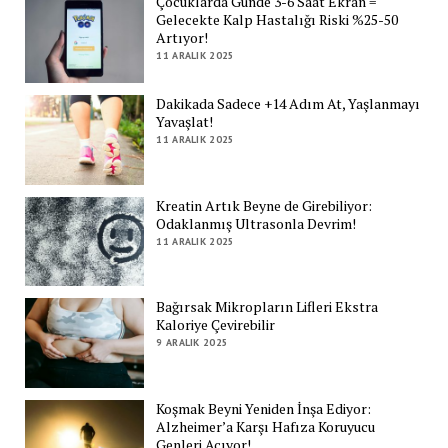
Çocuklarda Günde 3-6 Saat Ekran =
Gelecekte Kalp Hastalığı Riski %25-50
Artıyor!
11 ARALIK 2025
Dakikada Sadece +14 Adım At, Yaşlanmayı
Yavaşlat!
11 ARALIK 2025
Kreatin Artık Beyne de Girebiliyor:
Odaklanmış Ultrasonla Devrim!
11 ARALIK 2025
Bağırsak Mikropların Lifleri Ekstra
Kaloriye Çevirebilir
9 ARALIK 2025
Koşmak Beyni Yeniden İnşa Ediyor:
Alzheimer’a Karşı Hafıza Koruyucu
Genleri Açıyor!