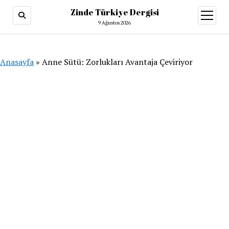
Zinde Türkiye Dergisi
menüy
aç
9 Ağustos 2026
Anasayfa
»
Anne Sütü: Zorlukları Avantaja Çeviriyor