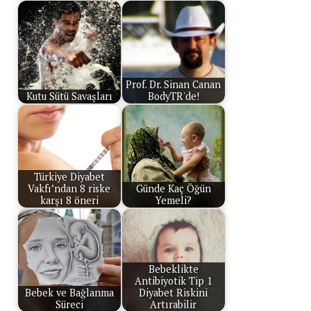
Prof. Dr. Sinan Canan
Kutu Sütü Savaşları
BodyTR'de!
Türkiye Diyabet
Vakfı’ndan 8 riske
Günde Kaç Öğün
karşı 8 öneri
Yemeli?
Bebeklikte
Antibiyotik Tip 1
Bebek ve Bağlanma
Diyabet Riskini
Süreci
Artırabilir