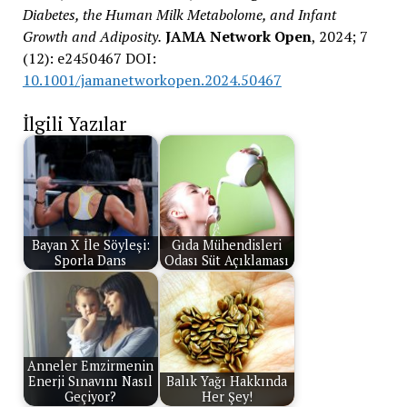
Diabetes, the Human Milk Metabolome, and Infant
Growth and Adiposity.
JAMA Network Open
, 2024; 7
(12): e2450467 DOI:
10.1001/jamanetworkopen.2024.50467
İlgili Yazılar
Bayan X İle Söyleşi:
Gıda Mühendisleri
Sporla Dans
Odası Süt Açıklaması
Anneler Emzirmenin
Enerji Sınavını Nasıl
Balık Yağı Hakkında
Geçiyor?
Her Şey!