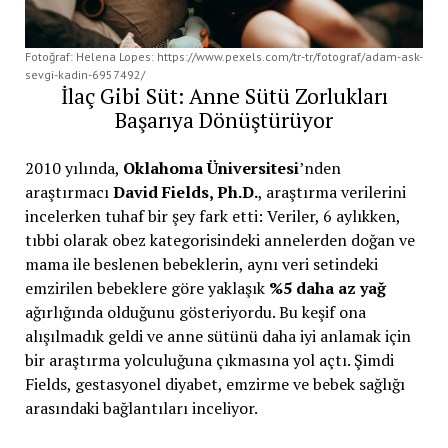
Fotoğraf: Helena Lopes: https://www.pexels.com/tr-tr/fotograf/adam-ask-
sevgi-kadin-6957492/
İlaç Gibi Süt: Anne Sütü Zorlukları
Başarıya Dönüştürüyor
2010 yılında,
Oklahoma Üniversitesi
’nden
araştırmacı
David Fields, Ph.D.
, araştırma verilerini
incelerken tuhaf bir şey fark etti: Veriler, 6 aylıkken,
tıbbi olarak obez kategorisindeki annelerden doğan ve
mama ile beslenen bebeklerin, aynı veri setindeki
emzirilen bebeklere göre yaklaşık
%5 daha az yağ
ağırlığında olduğunu gösteriyordu. Bu keşif ona
alışılmadık geldi ve anne sütünü daha iyi anlamak için
bir araştırma yolculuğuna çıkmasına yol açtı. Şimdi
Fields, gestasyonel diyabet, emzirme ve bebek sağlığı
arasındaki bağlantıları inceliyor.