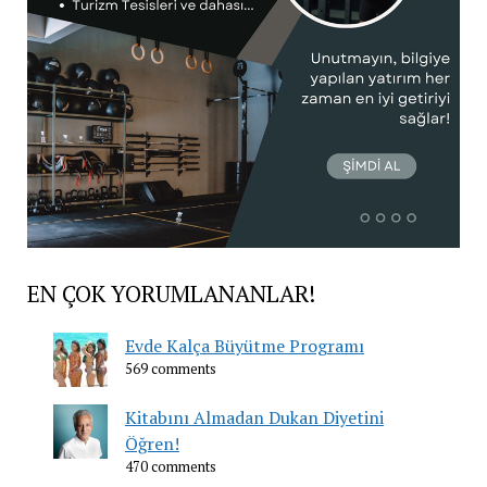
EN ÇOK YORUMLANANLAR!
Evde Kalça Büyütme Programı
569 comments
Kitabını Almadan Dukan Diyetini
Öğren!
470 comments