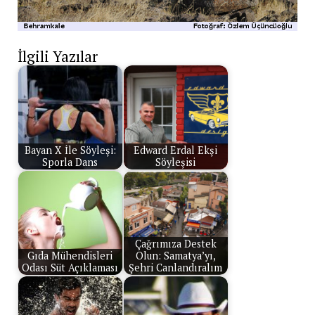
İlgili Yazılar
Bayan X İle Söyleşi:
Edward Erdal Ekşi
Sporla Dans
Söyleşisi
Çağrımıza Destek
Gıda Mühendisleri
Olun: Samatya’yı,
Odası Süt Açıklaması
Şehri Canlandıralım