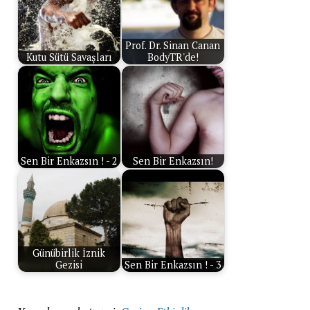
Prof. Dr. Sinan Canan
Kutu Sütü Savaşları
BodyTR'de!
Sen Bir Enkazsın ! - 2
Sen Bir Enkazsın!
Günübirlik İznik
Gezisi
Sen Bir Enkazsın ! - 3