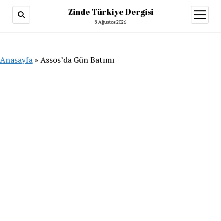
Zinde Türkiye Dergisi
menüy
aç
8 Ağustos 2026
Anasayfa
»
Assos’da Gün Batımı