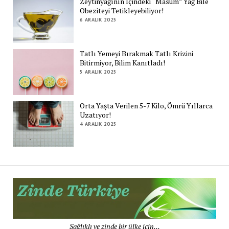
Zeytinyağının İçindeki “Masum” Yağ Bile
Obeziteyi Tetikleyebiliyor!
6 ARALIK 2025
Tatlı Yemeyi Bırakmak Tatlı Krizini
Bitirmiyor, Bilim Kanıtladı!
5 ARALIK 2025
Orta Yaşta Verilen 5-7 Kilo, Ömrü Yıllarca
Uzatıyor!
4 ARALIK 2025
Zi
Tü
De
Sağlıklı ve zinde bir ülke için...