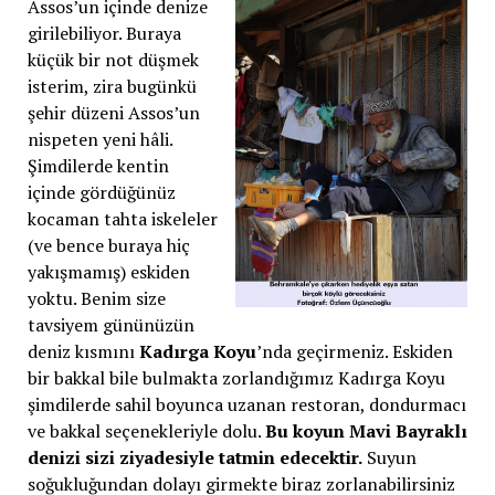
Assos’un içinde denize
girilebiliyor. Buraya
küçük bir not düşmek
isterim, zira bugünkü
şehir düzeni Assos’un
nispeten yeni hâli.
Şimdilerde kentin
içinde gördüğünüz
kocaman tahta iskeleler
(ve bence buraya hiç
yakışmamış) eskiden
yoktu. Benim size
tavsiyem gününüzün
deniz kısmını
Kadırga Koyu
’nda geçirmeniz. Eskiden
bir bakkal bile bulmakta zorlandığımız Kadırga Koyu
şimdilerde sahil boyunca uzanan restoran, dondurmacı
ve bakkal seçenekleriyle dolu.
Bu koyun Mavi Bayraklı
denizi sizi ziyadesiyle tatmin edecektir.
Suyun
soğukluğundan dolayı girmekte biraz zorlanabilirsiniz