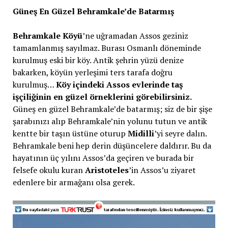
Güneş En Güzel Behramkale’de Batarmış
Behramkale Köyü
’ne uğramadan Assos geziniz
tamamlanmış sayılmaz. Burası Osmanlı döneminde
kurulmuş eski bir köy. Antik şehrin yüzü denize
bakarken, köyün yerleşimi ters tarafa doğru
kurulmuş…
Köy içindeki Assos evlerinde taş
işçiliğinin en güzel örneklerini görebilirsiniz.
Güneş en güzel Behramkale’de batarmış; siz de bir şişe
şarabınızı alıp Behramkale’nin yolunu tutun ve antik
kentte bir taşın üstüne oturup
Midilli
’yi seyre dalın.
Behramkale beni hep derin düşüncelere daldırır. Bu da
hayatının üç yılını Assos’da geçiren ve burada bir
felsefe okulu kuran
Aristoteles
’in Assos’u ziyaret
edenlere bir armağanı olsa gerek.