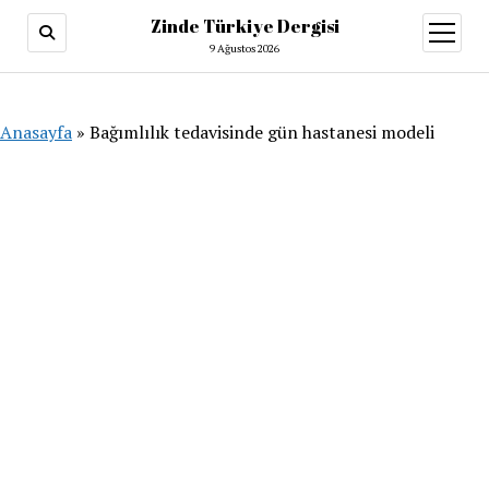
Zinde Türkiye Dergisi
menüy
aç
9 Ağustos 2026
Anasayfa
»
Bağımlılık tedavisinde gün hastanesi modeli