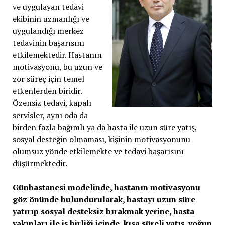
ve uygulayan tedavi
ekibinin uzmanlığı ve
uygulandığı merkez
tedavinin başarısını
etkilemektedir. Hastanın
motivasyonu, bu uzun ve
zor süreç için temel
etkenlerden biridir.
Özensiz tedavi, kapalı
servisler, aynı oda da
birden fazla bağımlı ya da hasta ile uzun süre yatış,
sosyal desteğin olmaması, kişinin motivasyonunu
olumsuz yönde etkilemekte ve tedavi başarısını
düşürmektedir.
Gün
hastanesi
modelinde, hastanın motivasyonu
göz önünde bulundurularak, hastayı uzun süre
yatırıp sosyal desteksiz bırakmak yerine, hasta
yakınları ile iş birliği içinde, kısa süreli yatış, yoğun