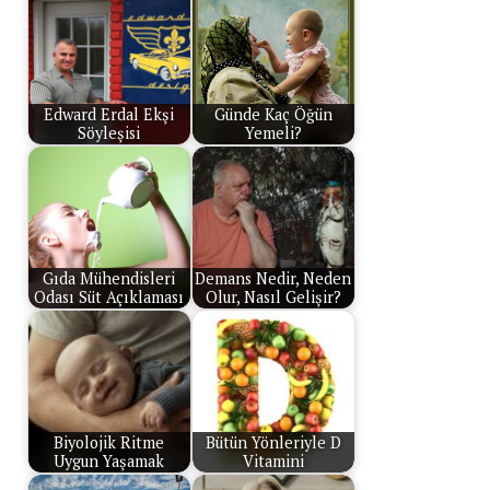
Edward Erdal Ekşi
Günde Kaç Öğün
Söyleşisi
Yemeli?
Gıda Mühendisleri
Demans Nedir, Neden
Odası Süt Açıklaması
Olur, Nasıl Gelişir?
Biyolojik Ritme
Bütün Yönleriyle D
Uygun Yaşamak
Vitamini