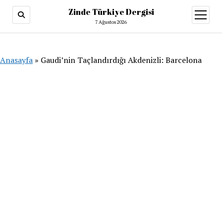
Zinde Türkiye Dergisi
menüy
aç
7 Ağustos 2026
Anasayfa
»
Gaudi’nin Taçlandırdığı Akdenizli: Barcelona