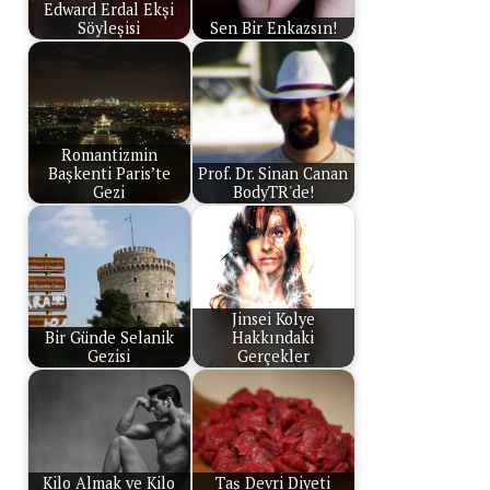
Edward Erdal Ekşi
Söyleşisi
Sen Bir Enkazsın!
Romantizmin
Başkenti Paris’te
Prof. Dr. Sinan Canan
Gezi
BodyTR'de!
Jinsei Kolye
Bir Günde Selanik
Hakkındaki
Gezisi
Gerçekler
Kilo Almak ve Kilo
Taş Devri Diyeti