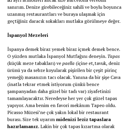
iki ayrı atmosferi ancak size Barcelona verebilir
sanırım. Denize girebileceğiniz sahili ve boylu boyunca
uzanmış restaurantları ve buraya ulaşmak için
geçtiğiniz daracık sokakları mutlaka görülmeye değer.
İspanyol Mezeleri
İspanya demek biraz yemek biraz içmek demek bence.
O yüzden mutlaka İspanyol Mutfağını deneyin.
Tapas
(küçük meze tabakları) ve
paella
(içine et,tavuk, deniz
ürünü ya da sebze koyularak pişirilen bir çeşit pirinç
yemeği) masanızın tacı olacak. Yanına da bir şişe Cava
(inatla tekrar etmek istiyorum çünkü bence
şampanyadan daha güzel bir tadı var) ziyafetinizi
tamamlayacaktır. Neredeyse her yer çok güzel tapas
yapıyor. Ama benim en favori mekânım Tapeo oldu.
Picasso Müzesi’ne çok yakın lokal bir restaurant
burası. Size tek uyarım
midenizi leziz tapaslara
hazırlamanız.
Lakin bir çok tapas kızartma olarak