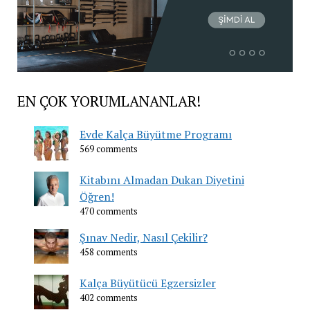
EN ÇOK YORUMLANANLAR!
Evde Kalça Büyütme Programı
569 comments
Kitabını Almadan Dukan Diyetini
Öğren!
470 comments
Şınav Nedir, Nasıl Çekilir?
458 comments
Kalça Büyütücü Egzersizler
402 comments