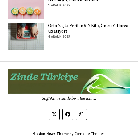
5 ARALIK 2025
Orta Yaşta Verilen 5-7 Kilo, Ömrü Yıllarca
Uzatıyor!
4 ARALIK 2025
Zi
Tü
De
Sağlıklı ve zinde bir ülke için...
Mission News Theme
by Compete Themes.