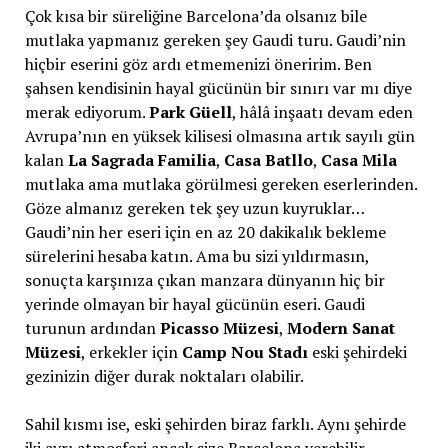
Çok kısa bir süreliğine Barcelona’da olsanız bile
mutlaka yapmanız gereken şey Gaudi turu. Gaudi’nin
hiçbir eserini göz ardı etmemenizi öneririm. Ben
şahsen kendisinin hayal gücünün bir sınırı var mı diye
merak ediyorum.
Park Güell
, hâlâ inşaatı devam eden
Avrupa’nın en yüksek kilisesi olmasına artık sayılı gün
kalan
La Sagrada Familia
,
Casa Batllo
,
Casa Mila
mutlaka ama mutlaka görülmesi gereken eserlerinden.
Göze almanız gereken tek şey uzun kuyruklar…
Gaudi’nin her eseri için en az 20 dakikalık bekleme
sürelerini hesaba katın. Ama bu sizi yıldırmasın,
sonuçta karşınıza çıkan manzara dünyanın hiç bir
yerinde olmayan bir hayal gücünün eseri. Gaudi
turunun ardından
Picasso Müzesi
,
Modern Sanat
Müzesi
, erkekler için
Camp Nou Stadı
eski şehirdeki
gezinizin diğer durak noktaları olabilir.
Sahil kısmı ise, eski şehirden biraz farklı. Aynı şehirde