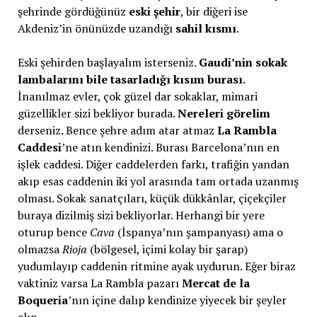
şehrinde gördüğünüz
eski şehir
, bir diğeri ise
Akdeniz’in önünüzde uzandığı
sahil kısmı
.
Eski şehirden başlayalım isterseniz.
Gaudi’nin sokak
lambalarını bile tasarladığı kısım burası.
İnanılmaz evler, çok güzel dar sokaklar, mimari
güzellikler sizi bekliyor burada.
Nereleri görelim
derseniz. Bence şehre adım atar atmaz
La Rambla
Caddesi
’ne atın kendinizi. Burası Barcelona’nın en
işlek caddesi. Diğer caddelerden farkı, trafiğin yandan
akıp esas caddenin iki yol arasında tam ortada uzanmış
olması. Sokak sanatçıları, küçük dükkânlar, çiçekçiler
buraya dizilmiş sizi bekliyorlar. Herhangi bir yere
oturup bence
Cava
(İspanya’nın şampanyası) ama o
olmazsa
Rioja
(bölgesel, içimi kolay bir şarap)
yudumlayıp caddenin ritmine ayak uydurun. Eğer biraz
vaktiniz varsa La Rambla pazarı
Mercat de la
Boqueria
’nın içine dalıp kendinize yiyecek bir şeyler