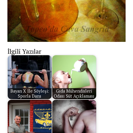
İlgili Yazılar
Bayan X İle Söyleşi:
Gıda Mühendisleri
Sporla Dans
Odası Süt Açıklaması