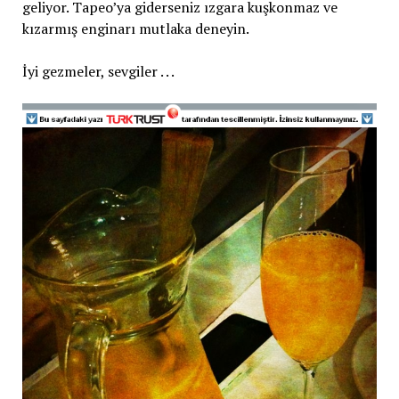
geliyor. Tapeo’ya giderseniz ızgara kuşkonmaz ve
kızarmış enginarı mutlaka deneyin.
İyi gezmeler, sevgiler . . .