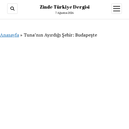
Zinde Türkiye Dergisi
menüy
aç
7 Ağustos 2026
Anasayfa
»
Tuna’nın Ayırdığı Şehir: Budapeşte