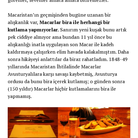
görenler, sevenler anlata anlata bitiremezler.
Macaristan’ın geçmişinden bugüne uzanan bir
alışkanlık var,
Macarlar bira ile herhangi bir
kutlama yapmıyorlar.
Sanırım yeni kuşak bunu artık
pek ciddiye almıyor ama bundan 11 yıl önce bu
alışkanlığı inatla uygulayan son Macar ile kadeh
kaldırmaya çalışırken elim havada kalakalmıştım. Daha
sonra hikâyeyi anlattılar da biraz rahatladım. 1848-49
yıllarında Macaristan İhtilalinde Macarlar
Avusturyalılara karşı savaşı kaybetmiş, Avusturya
ordusu da bunu bira içerek kutlamış; o günden sonra
(150 yıldır) Macarlar hiçbir kutlamalarını bira ile
yapmamış.