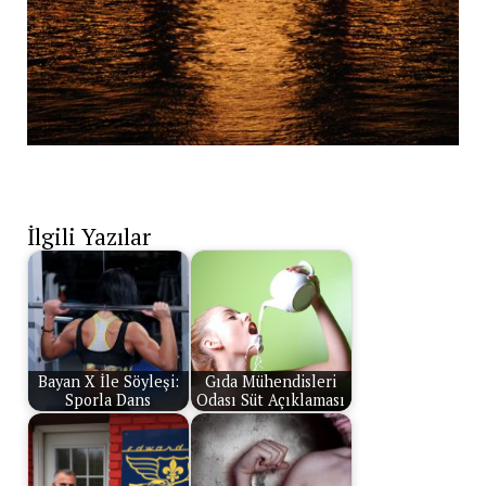
İlgili Yazılar
Bayan X İle Söyleşi:
Gıda Mühendisleri
Sporla Dans
Odası Süt Açıklaması