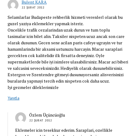
Bulent KARA
22 ŞUBAT 2012
Selamlarlar Budapeste rehberlik hizmeti verenlerl olarak bu
guzel yaziya eklemekler yapmak isteriz.
Oncelikle trafik cezalarindan uzak durun ve tum toplu
tasimalar icin bilet alin. Taksiler nispeten ucuz ancak son care
olarak dusunun. Gecen sene acilan paris cafeye ugrayin ve tur
hamamlarinda bir aksami ustunuzu harcayin. Macar saraplari
gercekten cok kalitelidir ilk firsatta deneyiniz. Oyle
supermaketlerde bile iyi isimlere ulasabilirsiniz. Macar aci biberi
ve salcasini seveceksinizdir. Hediyelik olarak dusunebilirsiniz.
Estergon ve Szentendre gitmeyi dusunuyorsaniz alisverisinizi
buralarda yapmayi tercih edin nispeten cok daha ucuz.
Iyi gezmeler dileklerimizle
Yanıtla
Özlem Üçüncüoğlu
22 ŞUBAT 2012
Eklemeler icin tesekkur ederim. Saraplari, ozellikle