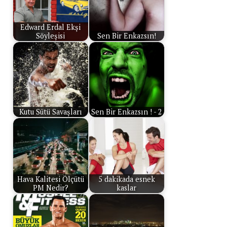
Edward Erdal Ekşi
Söyleşisi
Sen Bir Enkazsın!
Kutu Sütü Savaşları
Sen Bir Enkazsın ! - 2
Hava Kalitesi Ölçütü
5 dakikada esnek
PM Nedir?
kaslar