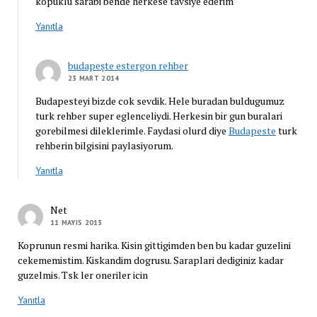
kopuklu sarabi bende herkese tavsiye ederim
Yanıtla
budapeşte estergon rehber
23 MART 2014
Budapesteyi bizde cok sevdik. Hele buradan buldugumuz
turk rehber super eglenceliydi. Herkesin bir gun buralari
gorebilmesi dileklerimle. Faydasi olurd diye
Budapeste
turk
rehberin bilgisini paylasiyorum.
Yanıtla
Net
11 MAYIS 2013
Koprunun resmi harika. Kisin gittigimden ben bu kadar guzelini
cekememistim. Kiskandim dogrusu. Saraplari dediginiz kadar
guzelmis. Tsk ler oneriler icin
Yanıtla