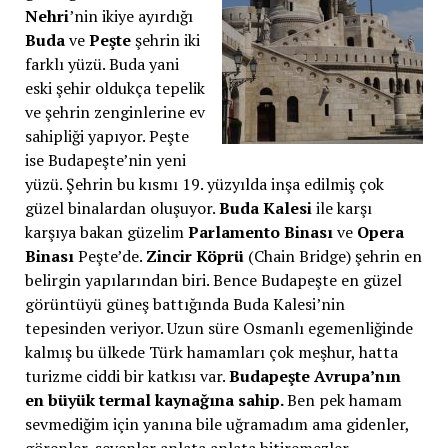
Nehri
’nin ikiye ayırdığı
Buda
ve
Peşte
şehrin iki
farklı yüzü. Buda yani
eski şehir oldukça tepelik
ve şehrin zenginlerine ev
sahipliği yapıyor. Peşte
ise Budapeşte’nin yeni
yüzü. Şehrin bu kısmı 19. yüzyılda inşa edilmiş çok
güzel binalardan oluşuyor.
Buda Kalesi
ile karşı
karşıya bakan güzelim
Parlamento Binası
ve
Opera
Binası
Peşte’de.
Zincir Köprü
(Chain Bridge) şehrin en
belirgin yapılarından biri. Bence Budapeşte en güzel
görüntüyü güneş battığında Buda Kalesi’nin
tepesinden veriyor. Uzun süre Osmanlı egemenliğinde
kalmış bu ülkede Türk hamamları çok meşhur, hatta
turizme ciddi bir katkısı var.
Budapeşte Avrupa’nın
en büyük termal kaynağına sahip.
Ben pek hamam
sevmediğim için yanına bile uğramadım ama gidenler,