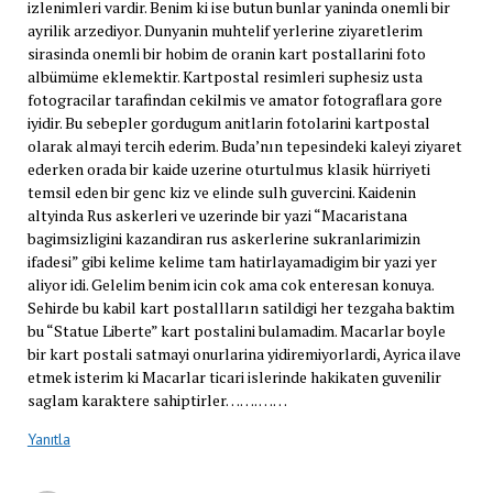
izlenimleri vardir. Benim ki ise butun bunlar yaninda onemli bir
ayrilik arzediyor. Dunyanin muhtelif yerlerine ziyaretlerim
sirasinda onemli bir hobim de oranin kart postallarini foto
albümüme eklemektir. Kartpostal resimleri suphesiz usta
fotogracilar tarafindan cekilmis ve amator fotograflara gore
iyidir. Bu sebepler gordugum anitlarin fotolarini kartpostal
olarak almayi tercih ederim. Buda’nın tepesindeki kaleyi ziyaret
ederken orada bir kaide uzerine oturtulmus klasik hürriyeti
temsil eden bir genc kiz ve elinde sulh guvercini. Kaidenin
altyinda Rus askerleri ve uzerinde bir yazi “Macaristana
bagimsizligini kazandiran rus askerlerine sukranlarimizin
ifadesi” gibi kelime kelime tam hatirlayamadigim bir yazi yer
aliyor idi. Gelelim benim icin cok ama cok enteresan konuya.
Sehirde bu kabil kart postallların satildigi her tezgaha baktim
bu “Statue Liberte” kart postalini bulamadim. Macarlar boyle
bir kart postali satmayi onurlarina yidiremiyorlardi, Ayrica ilave
etmek isterim ki Macarlar ticari islerinde hakikaten guvenilir
saglam karaktere sahiptirler……. ……
Yanıtla