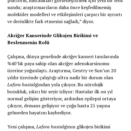
platform, hastalıkları görselleştirmek için yeni bir lens
sundu; araştırmacıların daha önce keşfedilmemiş
moleküler modelleri ve etkileşimleri çarpıcı bir ayrıntı
ve derinlikte fark etmesini sağladı,” diyor.
Akciğer Kanserinde Glikojen Birikimi ve
Beslenmenin Rolü
Çalışma, dünya genelinde akciğer kanseri tanılarında
%40’lık paya sahip olan akciğer adenokarsinomu
üzerine yoğunlaştı. Araştırma, Gentry ve Sun’un 20
yıldır üzerinde çalıştığı ultra nadir bir durum olan
Lafora hastalığı
ndan yola çıkıyor. Bu nörolojik
bozukluk, yıkıcı bir seyir izliyor: Hastalar ilk on yıl
normal gelişim gösteriyor, ardından epilepsi ortaya
çıkıyor, demans gelişiyor ve çoğu hasta 25 yaşına
gelmeden hayatını kaybediyor.
Yeni çalışma,
Lafora hastalığı
nın glikojen birikimi