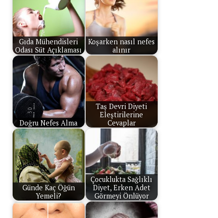
Gıda Mühendisleri
Koşarken nasıl nefes
Odası Süt Açıklaması
alınır
Taş Devri Diyeti
Eleştirilerine
Doğru Nefes Alma
Cevaplar
Çocuklukta Sağlıklı
Günde Kaç Öğün
Diyet, Erken Adet
Yemeli?
Görmeyi Önlüyor