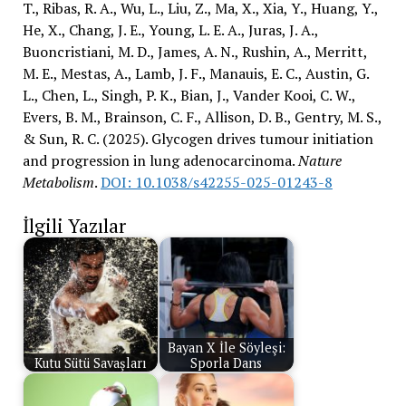
T., Ribas, R. A., Wu, L., Liu, Z., Ma, X., Xia, Y., Huang, Y.,
He, X., Chang, J. E., Young, L. E. A., Juras, J. A.,
Buoncristiani, M. D., James, A. N., Rushin, A., Merritt,
M. E., Mestas, A., Lamb, J. F., Manauis, E. C., Austin, G.
L., Chen, L., Singh, P. K., Bian, J., Vander Kooi, C. W.,
Evers, B. M., Brainson, C. F., Allison, D. B., Gentry, M. S.,
& Sun, R. C. (2025). Glycogen drives tumour initiation
and progression in lung adenocarcinoma.
Nature
Metabolism
.
DOI: 10.1038/s42255-025-01243-8
İlgili Yazılar
Bayan X İle Söyleşi:
Kutu Sütü Savaşları
Sporla Dans