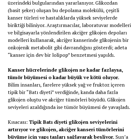
üzerindeki bulgularından yararlanıyor. Glikozdan
(basit şeker) oluşan bu depolama molekülü, çeşitli
kanser türleri ve hastalıklarda yüksek seviyelerde
biriktiği biliniyor. Araştırmacılar, laboratuvar modelleri
ve bilgisayarla yönlendirilen akciğer glikojen depoları
modelleri kullanarak, akciğer kanserinde glikojenin bir
onkojenik metabolit gibi davrandığını gösterdi; adeta
“kanser için dev bir lolipop” benzetmesi yapıldı.
Kanser hücrelerinde glikojen ne kadar fazlaysa,
tümör büyümesi o kadar büyük ve kötü oluyor.
Bilim insanları, farelere yüksek yağ ve fruktoz içeren
tipik bir “Batı diyeti” verdiğinde, kanda daha fazla
glikojen oluştu ve akciğer tümörleri büyüdü. Glikojen
seviyeleri azaldığında ise tümör büyümesi de yavaşladı.
Kısacası:
Tipik Batı diyeti glikojen seviyelerini
artırıyor ve glikojen, akciğer kanseri tümörlerini
büyüme için yapı taşları sağlayarak besliyor.
Sun’a