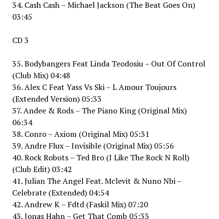
34. Cash Cash – Michael Jackson (The Beat Goes On)
03:45
CD 3
35. Bodybangers Feat Linda Teodosiu – Out Of Control
(Club Mix) 04:48
36. Alex C Feat Yass Vs Ski – L Amour Toujours
(Extended Version) 05:33
37. Andee & Rods – The Piano King (Original Mix)
06:34
38. Conro – Axiom (Original Mix) 05:31
39. Andre Flux – Invisible (Original Mix) 05:56
40. Rock Robots – Ted Bro (I Like The Rock N Roll)
(Club Edit) 03:42
41. Julian The Angel Feat. Mclevit & Nuno Nbi –
Celebrate (Extended) 04:54
42. Andrew K – Fdtd (Faskil Mix) 07:20
43. Jonas Hahn – Get That Comb 05:33