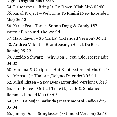
Night-Original Mix 05:38
54. Pulsedriver – Bring It On Down (Club Mix) 05:00
55. Karol Project – Welcome To Rimini (New Extended
Mix) 06:13
56. Ktree Feat. Tonez, Snoop Dogg & Candy 187 –
Party All Around The World
57. Marc Rayen – So (La La) (Extended Version) 04:11
58. Andrea Valenti – Brainteasing (Hijack Da Bass
Remix) 05:22
59. Azzido Schwarz – Why Don T You (Die Hoerer Edit)
04:02
60. Modana & Carlprit – Hot Spot-Extended Mix 04:48
61. Morra – Je T’adore (Delyno Extended) 05:11
62. Mihai Ristea – Sexy Eyes (Extended Version) 05:15
63. Park Place – Out Of Time (Dj Dark & Shidance
Remix Extended Mix) 05:06
64. Jta – La Mujer Barbuda (Instrumental Radio Edit)
03:04
65. Jimmy Dub – Sunglasses (Extended Version) 05:10