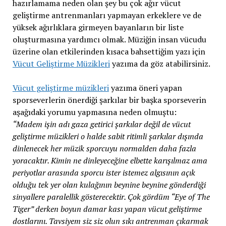
hazırlamama neden olan şey bu çok ağır vücut
geliştirme antrenmanları yapmayan erkeklere ve de
yüksek ağırlıklara girmeyen bayanların bir liste
oluşturmasına yardımcı olmak. Müziğin insan vücudu
üzerine olan etkilerinden kısaca bahsettiğim yazı için
Vücut Geliştirme Müzikleri
yazıma da göz atabilirsiniz.
Vücut geliştirme müzikleri
yazıma öneri yapan
sporseverlerin önerdiği şarkılar bir başka sporseverin
aşağıdaki yorumu yapmasına neden olmuştu:
“Madem işin adı gaza getirici şarkılar değil de vücut
geliştirme müzikleri o halde sabit ritimli şarkılar dışında
dinlenecek her müzik sporcuyu normalden daha fazla
yoracaktır. Kimin ne dinleyeceğine elbette karışılmaz ama
periyotlar arasında sporcu ister istemez algısının açık
olduğu tek yer olan kulağının beynine beynine gönderdiği
sinyallere paralellik gösterecektir. Çok gördüm “Eye of The
Tiger” derken boyun damar kası yapan vücut geliştirme
dostlarını. Tavsiyem siz siz olun sıkı antrenman çıkarmak