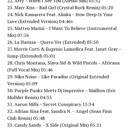
22. Arty – When I See You (Alesso Mix) 05:32
23. Marc Kiss – Bad Girl (Crystal Rock Remix) 05:20
24. Nick Kamarera Feat. Alinka – How Deep Is Your
Love (Extended Version) 04:46v
25. Matteo Marini – I Want To Believe (Instrumental
Mix) 07:56
26. La Harissa – Quero Ver (Extended) 03:50
27. Morris Corti & Eugenio Lamedica Feat. Janet Gray –
Jump (Extended) 05:01
28. Chris Montana, Slava Sid & Wild Pistols – Africana
(Full Vocal Mix) 05:46
29. Niko Noise – Like Paradise (Original Extended
Version) 05:09
30. Purple Punkz Meets Dj Imprezive – Mailbox (Eric
Mullder Remix) 04:33
31. Aaron Mills – Secret Conspiracy 13:34
32. Adrian Sina Feat. Sandra N. – Angel (Sean Finn
Club Remix) 05:48
33. Candy Sandy – X Side (Original Mix) 05:21