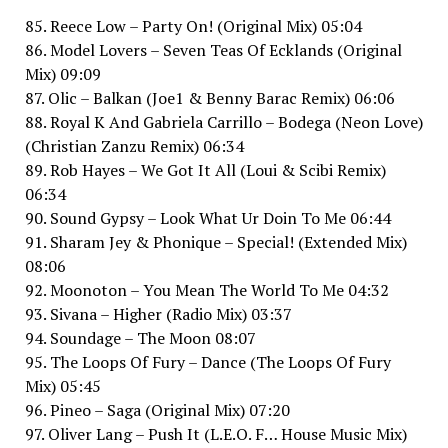
85. Reece Low – Party On! (Original Mix) 05:04
86. Model Lovers – Seven Teas Of Ecklands (Original
Mix) 09:09
87. Olic – Balkan (Joe1 & Benny Barac Remix) 06:06
88. Royal K And Gabriela Carrillo – Bodega (Neon Love)
(Christian Zanzu Remix) 06:34
89. Rob Hayes – We Got It All (Loui & Scibi Remix)
06:34
90. Sound Gypsy – Look What Ur Doin To Me 06:44
91. Sharam Jey & Phonique – Special! (Extended Mix)
08:06
92. Moonoton – You Mean The World To Me 04:32
93. Sivana – Higher (Radio Mix) 03:37
94. Soundage – The Moon 08:07
95. The Loops Of Fury – Dance (The Loops Of Fury
Mix) 05:45
96. Pineo – Saga (Original Mix) 07:20
97. Oliver Lang – Push It (L.E.O. F… House Music Mix)