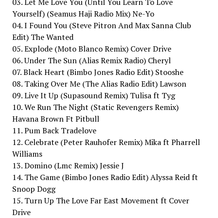
03. Let Me Love You (Until You Learn To Love
Yourself) (Seamus Haji Radio Mix) Ne-Yo
04. I Found You (Steve Pitron And Max Sanna Club
Edit) The Wanted
05. Explode (Moto Blanco Remix) Cover Drive
06. Under The Sun (Alias Remix Radio) Cheryl
07. Black Heart (Bimbo Jones Radio Edit) Stooshe
08. Taking Over Me (The Alias Radio Edit) Lawson
09. Live It Up (Supasound Remix) Tulisa ft Tyg
10. We Run The Night (Static Revengers Remix)
Havana Brown Ft Pitbull
11. Pum Back Tradelove
12. Celebrate (Peter Rauhofer Remix) Mika ft Pharrell
Williams
13. Domino (Lmc Remix) Jessie J
14. The Game (Bimbo Jones Radio Edit) Alyssa Reid ft
Snoop Dogg
15. Turn Up The Love Far East Movement ft Cover
Drive