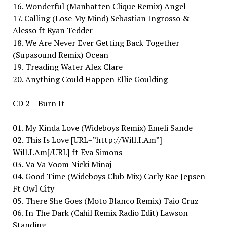
16. Wonderful (Manhatten Clique Remix) Angel
17. Calling (Lose My Mind) Sebastian Ingrosso &
Alesso ft Ryan Tedder
18. We Are Never Ever Getting Back Together
(Supasound Remix) Ocean
19. Treading Water Alex Clare
20. Anything Could Happen Ellie Goulding
CD 2 – Burn It
01. My Kinda Love (Wideboys Remix) Emeli Sande
02. This Is Love [URL=”http://Will.I.Am”]
Will.I.Am[/URL] ft Eva Simons
03. Va Va Voom Nicki Minaj
04. Good Time (Wideboys Club Mix) Carly Rae Jepsen
Ft Owl City
05. There She Goes (Moto Blanco Remix) Taio Cruz
06. In The Dark (Cahil Remix Radio Edit) Lawson
Standing