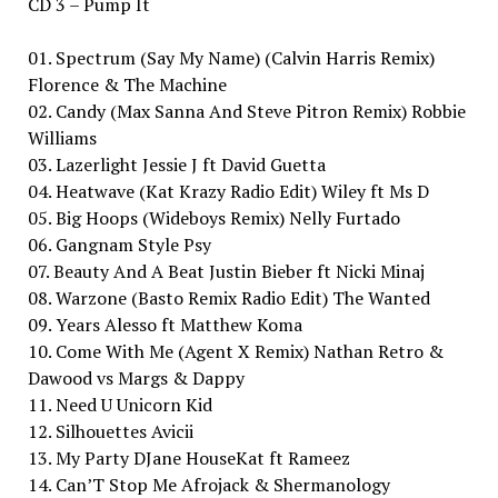
CD 3 – Pump It
01. Spectrum (Say My Name) (Calvin Harris Remix)
Florence & The Machine
02. Candy (Max Sanna And Steve Pitron Remix) Robbie
Williams
03. Lazerlight Jessie J ft David Guetta
04. Heatwave (Kat Krazy Radio Edit) Wiley ft Ms D
05. Big Hoops (Wideboys Remix) Nelly Furtado
06. Gangnam Style Psy
07. Beauty And A Beat Justin Bieber ft Nicki Minaj
08. Warzone (Basto Remix Radio Edit) The Wanted
09. Years Alesso ft Matthew Koma
10. Come With Me (Agent X Remix) Nathan Retro &
Dawood vs Margs & Dappy
11. Need U Unicorn Kid
12. Silhouettes Avicii
13. My Party DJane HouseKat ft Rameez
14. Can’T Stop Me Afrojack & Shermanology