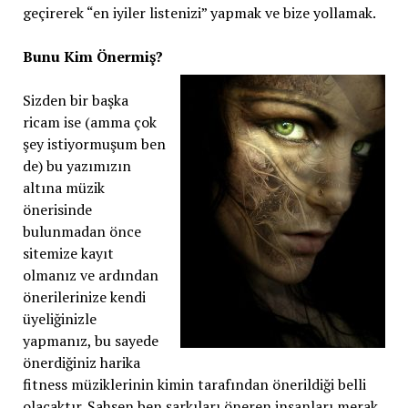
geçirerek “en iyiler listenizi” yapmak ve bize yollamak.
Bunu Kim Önermiş?
Sizden bir başka
ricam ise (amma çok
şey istiyormuşum ben
de) bu yazımızın
altına müzik
önerisinde
bulunmadan önce
sitemize kayıt
olmanız ve ardından
önerilerinize kendi
üyeliğinizle
yapmanız, bu sayede
önerdiğiniz harika
fitness müziklerinin kimin tarafından önerildiği belli
olacaktır. Şahsen ben şarkıları öneren insanları merak