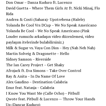
Don Omar – Danza Kuduro ft. Lucenzo
David Guetta – Where Them Girls At ft. Nicki Minaj, Flo
Rida
Andrea & Costi (Sahara)- Upotrebena (Halele)
Yolanda Be Cool Vrs DCup – We No Speak Americano
Yolanda Be Cool – We No Speak Americano (Pink
Louder rumuzlu arkadaşın video düzenlemesi, video
paylaşım itelerinde bulabilirsiniz.)
Milk & Sugar vs. Vaya Con Dios – Hey (Nah Neh Nah)
Martin Solveig & Dragonette – Hello
Sidney Samson – Riverside
The Ian Carey Project – Get Shaky
Afrojack ft. Eva Simons – Take Over Control
Ray & Anita – In Da Name Of Love
Alex Gaudino – Destination Calabria
Enur feat. Natasja – Calabria
I Know You Want Me (Calle Ocho) – Pitbull
Qwote feat. Pitbull & Lucenzo — Throw Your Hands
Up (Dancar Kuduro)