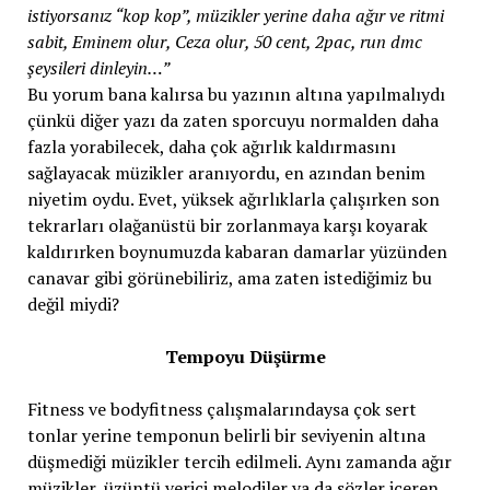
istiyorsanız “kop kop”, müzikler yerine daha ağır ve ritmi
sabit, Eminem olur, Ceza olur, 50 cent, 2pac, run dmc
şeysileri dinleyin…”
Bu yorum bana kalırsa bu yazının altına yapılmalıydı
çünkü diğer yazı da zaten sporcuyu normalden daha
fazla yorabilecek, daha çok ağırlık kaldırmasını
sağlayacak müzikler aranıyordu, en azından benim
niyetim oydu. Evet, yüksek ağırlıklarla çalışırken son
tekrarları olağanüstü bir zorlanmaya karşı koyarak
kaldırırken boynumuzda kabaran damarlar yüzünden
canavar gibi görünebiliriz, ama zaten istediğimiz bu
değil miydi?
Tempoyu Düşürme
Fitness ve bodyfitness çalışmalarındaysa çok sert
tonlar yerine temponun belirli bir seviyenin altına
düşmediği müzikler tercih edilmeli. Aynı zamanda ağır
müzikler, üzüntü verici melodiler ya da sözler içeren