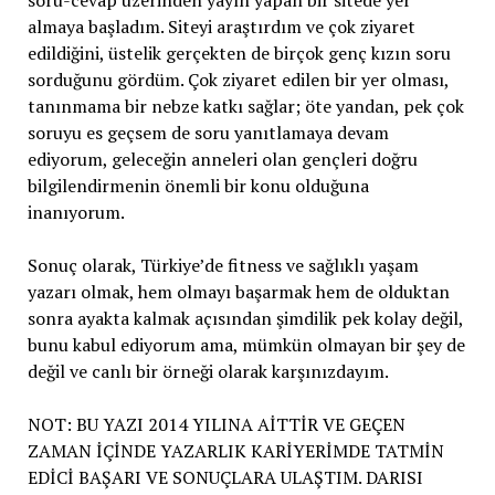
soru-cevap üzerinden yayın yapan bir sitede yer
almaya başladım. Siteyi araştırdım ve çok ziyaret
edildiğini, üstelik gerçekten de birçok genç kızın soru
sorduğunu gördüm. Çok ziyaret edilen bir yer olması,
tanınmama bir nebze katkı sağlar; öte yandan, pek çok
soruyu es geçsem de soru yanıtlamaya devam
ediyorum, geleceğin anneleri olan gençleri doğru
bilgilendirmenin önemli bir konu olduğuna
inanıyorum.
Sonuç olarak, Türkiye’de fitness ve sağlıklı yaşam
yazarı olmak, hem olmayı başarmak hem de olduktan
sonra ayakta kalmak açısından şimdilik pek kolay değil,
bunu kabul ediyorum ama, mümkün olmayan bir şey de
değil ve canlı bir örneği olarak karşınızdayım.
NOT: BU YAZI 2014 YILINA AİTTİR VE GEÇEN
ZAMAN İÇİNDE YAZARLIK KARİYERİMDE TATMİN
EDİCİ BAŞARI VE SONUÇLARA ULAŞTIM. DARISI