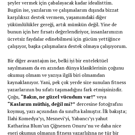
şeyler vermek için çabalayacak kadar idealisttim.
Bugün ise, yazılarım ve çalışmalarım dışında bizzat
karşılıksız destek vermem, yaşamımdaki diğer
yükümlülükler gereği, artık mümkün değil. Yine de
bunun için her fırsatı değerlendiriyor, insanlarımızın
ücretsiz faydalar edinebilmesi için gücüm yettiğince
çalışıyor, başka çalışmalara destek olmaya çalışıyorum.
Bir diğer avantajım ise, belki iyi bir entelektüel
sayılmasam da en azından dünya klasiklerinin çoğunu
okumuş olmam ve yazıya ilgili biri olmamdan
kaynaklanıyor. Yani, pek çok yerde size sunulan fitness
yazarlarının bu sıfatı taşımadığını fark etmişsinizdir.
Çoğu,
“Bakın, ne güzel vücudum var!”
veya
“Kaslarım müthiş, değil mi?”
dercesine fotoğrafını
koymuş, yazı açısından da sınıfta kalmıştır. İlk bakışta;
İlahi Komedya’yı, Mesnevi’yi, Yabancı’yı yahut
Katharina Blum’un Çiğnenen Onuru’nu ve daha nice
eseri okumuş olmanın fitness yazarlığına ne tür bir