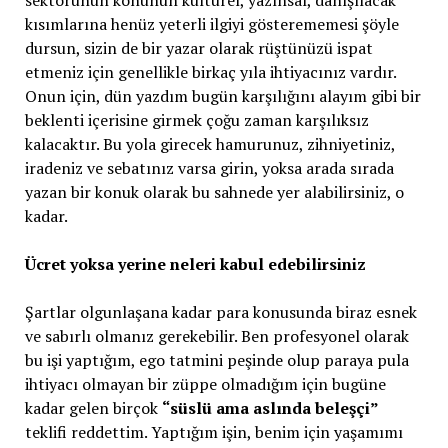
sektörünün konunun kültürel, yazınsal, danışılacak
kısımlarına henüz yeterli ilgiyi gösterememesi şöyle
dursun, sizin de bir yazar olarak rüştünüzü ispat
etmeniz için genellikle birkaç yıla ihtiyacınız vardır.
Onun için, dün yazdım bugün karşılığını alayım gibi bir
beklenti içerisine girmek çoğu zaman karşılıksız
kalacaktır. Bu yola girecek hamurunuz, zihniyetiniz,
iradeniz ve sebatınız varsa girin, yoksa arada sırada
yazan bir konuk olarak bu sahnede yer alabilirsiniz, o
kadar.
Ücret yoksa yerine neleri kabul edebilirsiniz
Şartlar olgunlaşana kadar para konusunda biraz esnek
ve sabırlı olmanız gerekebilir. Ben profesyonel olarak
bu işi yaptığım, ego tatmini peşinde olup paraya pula
ihtiyacı olmayan bir züppe olmadığım için bugüne
kadar gelen birçok
“süslü ama aslında beleşçi”
teklifi reddettim. Yaptığım işin, benim için yaşamımı