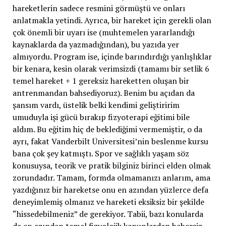
hareketlerin sadece resmini görmüştü ve onları
anlatmakla yetindi. Ayrıca, bir hareket için gerekli olan
çok önemli bir uyarı ise (muhtemelen yararlandığı
kaynaklarda da yazmadığından), bu yazıda yer
almıyordu. Program ise, içinde barındırdığı yanlışlıklar
bir kenara, kesin olarak verimsizdi (tamamı bir setlik 6
temel hareket + 1 gereksiz hareketten oluşan bir
antrenmandan bahsediyoruz). Benim bu açıdan da
şansım vardı, üstelik belki kendimi geliştiririm
umuduyla işi gücü bırakıp fizyoterapi eğitimi bile
aldım. Bu eğitim hiç de beklediğimi vermemiştir, o da
ayrı, fakat Vanderbilt Üniversitesi’nin beslenme kursu
bana çok şey katmıştı. Spor ve sağlıklı yaşam söz
konusuysa, teorik ve pratik bilginiz birinci elden olmak
zorundadır. Tamam, formda olmamanızı anlarım, ama
yazdığınız bir hareketse onu en azından yüzlerce defa
deneyimlemiş olmanız ve hareketi eksiksiz bir şekilde
“hissedebilmeniz” de gerekiyor. Tabii, bazı konularda