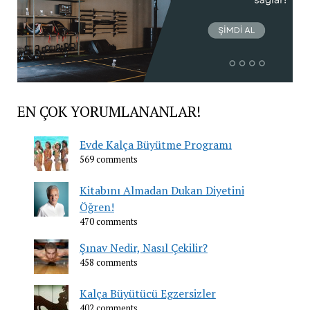
EN ÇOK YORUMLANANLAR!
Evde Kalça Büyütme Programı
569 comments
Kitabını Almadan Dukan Diyetini
Öğren!
470 comments
Şınav Nedir, Nasıl Çekilir?
458 comments
Kalça Büyütücü Egzersizler
402 comments