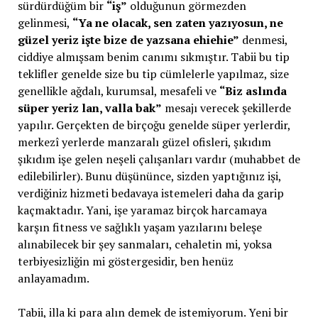
sürdürdüğüm bir
“iş”
olduğunun görmezden
gelinmesi,
“Ya ne olacak, sen zaten yazıyosun, ne
güzel yeriz işte bize de yazsana ehiehie”
denmesi,
ciddiye almışsam benim canımı sıkmıştır. Tabii bu tip
teklifler genelde size bu tip cümlelerle yapılmaz, size
genellikle ağdalı, kurumsal, mesafeli ve
“Biz aslında
süper yeriz lan, valla bak”
mesajı verecek şekillerde
yapılır. Gerçekten de birçoğu genelde süper yerlerdir,
merkezî yerlerde manzaralı güzel ofisleri, şıkıdım
şıkıdım işe gelen neşeli çalışanları vardır (muhabbet de
edilebilirler). Bunu düşününce, sizden yaptığınız işi,
verdiğiniz hizmeti bedavaya istemeleri daha da garip
kaçmaktadır. Yani, işe yaramaz birçok harcamaya
karşın fitness ve sağlıklı yaşam yazılarını beleşe
alınabilecek bir şey sanmaları, cehaletin mi, yoksa
terbiyesizliğin mi göstergesidir, ben henüz
anlayamadım.
Tabii, illa ki para alın demek de istemiyorum. Yeni bir