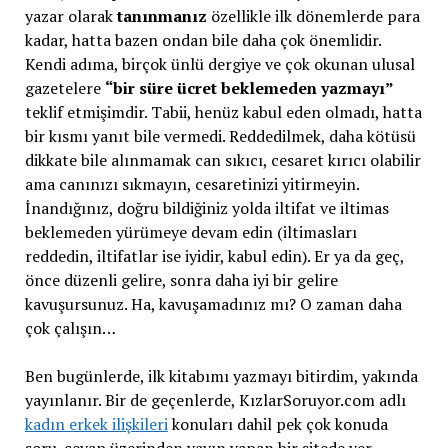
yazar olarak
tanınmanız
özellikle ilk dönemlerde para
kadar, hatta bazen ondan bile daha çok önemlidir.
Kendi adıma, birçok ünlü dergiye ve çok okunan ulusal
gazetelere
“bir süre ücret beklemeden yazmayı”
teklif etmişimdir. Tabii, henüz kabul eden olmadı, hatta
bir kısmı yanıt bile vermedi. Reddedilmek, daha kötüsü
dikkate bile alınmamak can sıkıcı, cesaret kırıcı olabilir
ama canınızı sıkmayın, cesaretinizi yitirmeyin.
İnandığınız, doğru bildiğiniz yolda iltifat ve iltimas
beklemeden yürümeye devam edin (iltimasları
reddedin, iltifatlar ise iyidir, kabul edin). Er ya da geç,
önce düzenli gelire, sonra daha iyi bir gelire
kavuşursunuz. Ha, kavuşamadınız mı? O zaman daha
çok çalışın…
Ben bugünlerde, ilk kitabımı yazmayı bitirdim, yakında
yayınlanır. Bir de geçenlerde, KızlarSoruyor.com adlı
kadın erkek ilişkileri
konuları dahil pek çok konuda