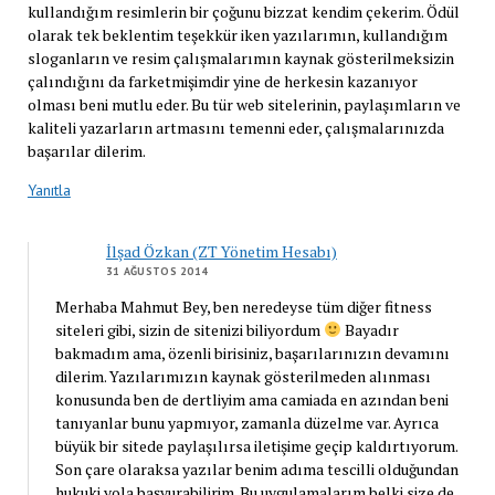
kullandığım resimlerin bir çoğunu bizzat kendim çekerim. Ödül
olarak tek beklentim teşekkür iken yazılarımın, kullandığım
sloganların ve resim çalışmalarımın kaynak gösterilmeksizin
çalındığını da farketmişimdir yine de herkesin kazanıyor
olması beni mutlu eder. Bu tür web sitelerinin, paylaşımların ve
kaliteli yazarların artmasını temenni eder, çalışmalarınızda
başarılar dilerim.
Yanıtla
İlşad Özkan (ZT Yönetim Hesabı)
31 AĞUSTOS 2014
Merhaba Mahmut Bey, ben neredeyse tüm diğer fitness
siteleri gibi, sizin de sitenizi biliyordum
Bayadır
bakmadım ama, özenli birisiniz, başarılarınızın devamını
dilerim. Yazılarımızın kaynak gösterilmeden alınması
konusunda ben de dertliyim ama camiada en azından beni
tanıyanlar bunu yapmıyor, zamanla düzelme var. Ayrıca
büyük bir sitede paylaşılırsa iletişime geçip kaldırtıyorum.
Son çare olaraksa yazılar benim adıma tescilli olduğundan
hukuki yola başvurabilirim. Bu uygulamalarım belki size de