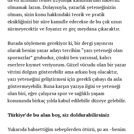
da en azından temel fizyolojik kanunlardan habersiz
olmamak lazım. Dolayısıyla, yazarlık yeteneğinizin
olması, sizin konu hakkındaki teorik ve pratik
eksikliğinizi bir süre kamufle edecekse de bu çok uzun
sürmeyecektir ve foyanız er geç meydana çıkacaktır.
Burada söylemem gerekiyor ki, bir dergi yayıncısı
olarak benim yazar adayı tercihim “yazı yeteneği olan
sporsuzlar” grubudur, çünkü ben yazınsal, kalıcı
eserlere kıymet veriyorum. Güzel vücudu olan bir yazar
vitrini dolgun gösterebilir ama arkası boş olacaktır,
yazı yeteneğini geliştirmesi için gerekli çabayı da asla
göstermeyebilir. Buna karşın yazıya ilgisi ve yeteneği
olan biri, eğer çalışırsa spor ve sağlıklı yaşam
konusunda birkaç yılda kabul edilebilir düzeye gelebilir.
Türkiye’de bu alan boş, siz doldurabilirsiniz
Yukarıda bahsettiğim sebeplerden ötürü, şu an –benim