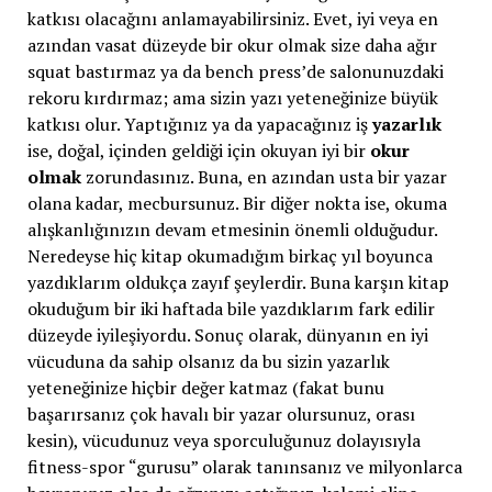
katkısı olacağını anlamayabilirsiniz. Evet, iyi veya en
azından vasat düzeyde bir okur olmak size daha ağır
squat bastırmaz ya da bench press’de salonunuzdaki
rekoru kırdırmaz; ama sizin yazı yeteneğinize büyük
katkısı olur. Yaptığınız ya da yapacağınız iş
yazarlık
ise, doğal, içinden geldiği için okuyan iyi bir
okur
olmak
zorundasınız. Buna, en azından usta bir yazar
olana kadar, mecbursunuz. Bir diğer nokta ise, okuma
alışkanlığınızın devam etmesinin önemli olduğudur.
Neredeyse hiç kitap okumadığım birkaç yıl boyunca
yazdıklarım oldukça zayıf şeylerdir. Buna karşın kitap
okuduğum bir iki haftada bile yazdıklarım fark edilir
düzeyde iyileşiyordu. Sonuç olarak, dünyanın en iyi
vücuduna da sahip olsanız da bu sizin yazarlık
yeteneğinize hiçbir değer katmaz (fakat bunu
başarırsanız çok havalı bir yazar olursunuz, orası
kesin), vücudunuz veya sporculuğunuz dolayısıyla
fitness-spor “gurusu” olarak tanınsanız ve milyonlarca