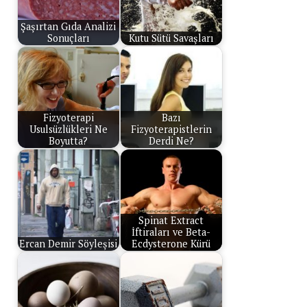
Şaşırtan Gıda Analizi
Sonuçları
Kutu Sütü Savaşları
Fizyoterapi
Bazı
Usulsüzlükleri Ne
Fizyoterapistlerin
Boyutta?
Derdi Ne?
Spinat Extract
İftiraları ve Beta-
Ercan Demir Söyleşisi
Ecdysterone Kürü