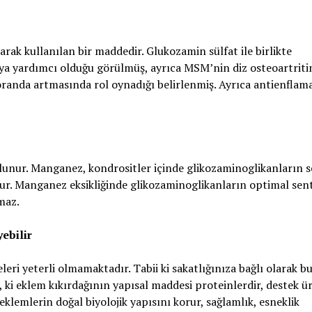
rak kullanılan bir maddedir. Glukozamin sülfat ile birlikte
ya yardımcı olduğu görülmüş, ayrıca MSM’nin diz osteoartriti
 oranda artmasında rol oynadığı belirlenmiş. Ayrıca antienflam
ulunur. Manganez, kondrositler içinde glikozaminoglikanların s
ur. Manganez eksikliğinde glikozaminoglikanların optimal sen
maz.
ebilir
ri yeterli olmamaktadır. Tabii ki sakatlığınıza bağlı olarak bu 
, ki eklem kıkırdağının yapısal maddesi proteinlerdir, destek ü
eklemlerin doğal biyolojik yapısını korur, sağlamlık, esneklik