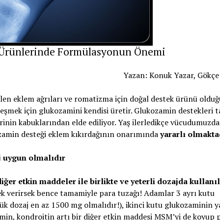
 Ürünlerinde Formülasyonun Önemi
Yazan: Konuk Yazar, Gökçe
len eklem ağrıları ve romatizma için doğal destek ürünü olduğ
ileşmek için glukozamini kendisi üretir. Glukozamin destekleri 
lerinin kabuklarından elde ediliyor. Yaş ilerledikçe vücudumuzda
ozamin desteği eklem kıkırdağının onarımında
yararlı olmakta
j uygun olmalıdır
diğer etkin maddeler ile birlikte ve yeterli dozajda kullan
k verirsek bence tamamiyle para tuzağı! Adamlar 3 ayrı kutu
k dozaj en az 1500 mg olmalıdır!), ikinci kutu glukozaminin 
min, kondroitin artı bir diğer etkin maddesi MSM’yi de koyup 