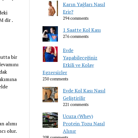
Karın Yağları Nasıl
Erir?
deki
294 comments
 dir .
1 Saatte Kol Kası
276 comments
Evde
utta bir
Yapabileceğiniz
 devamını
Etkili ve Kolay
rdak
Egzersizler
yıkımına
230 comments
elde
Evde Kol Kası Nasıl
Geliştirilir
221 comments
Ucuza (Whey)
an alımı
Protein Tozu Nasıl
cı olur.
Alınır
208 comments