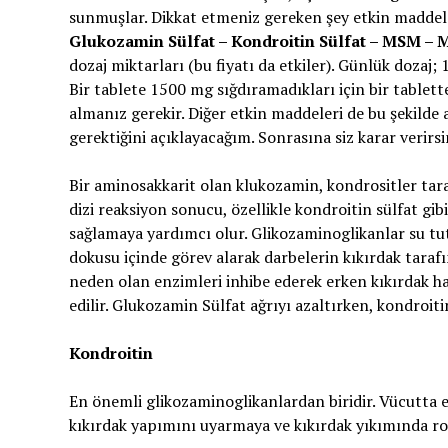
sunmuşlar. Dikkat etmeniz gereken şey etkin maddele
Glukozamin Sülfat – Kondroitin Sülfat – MSM –
dozaj miktarları (bu fiyatı da etkiler). Günlük doz
Bir tablete 1500 mg sığdıramadıkları için bir tablet
almanız gerekir. Diğer etkin maddeleri de bu şekilde 
gerektiğini açıklayacağım. Sonrasına siz karar verirsi
Bir aminosakkarit olan klukozamin, kondrositler tara
dizi reaksiyon sonucu, özellikle kondroitin sülfat gi
sağlamaya yardımcı olur. Glikozaminoglikanlar su tutm
dokusu içinde görev alarak darbelerin kıkırdak taraf
neden olan enzimleri inhibe ederek erken kıkırdak ha
edilir. Glukozamin Sülfat ağrıyı azaltırken, kondroitin
Kondroitin
En önemli glikozaminoglikanlardan biridir. Vücutta 
kıkırdak yapımını uyarmaya ve kıkırdak yıkımında ro