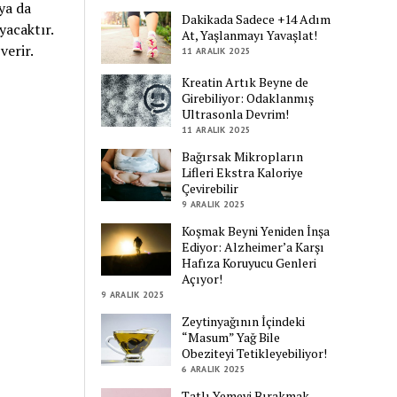
 ya da
Dakikada Sadece +14 Adım
yacaktır.
At, Yaşlanmayı Yavaşlat!
verir.
11 ARALIK 2025
Kreatin Artık Beyne de
Girebiliyor: Odaklanmış
Ultrasonla Devrim!
11 ARALIK 2025
Bağırsak Mikropların
Lifleri Ekstra Kaloriye
Çevirebilir
9 ARALIK 2025
Koşmak Beyni Yeniden İnşa
Ediyor: Alzheimer’a Karşı
Hafıza Koruyucu Genleri
Açıyor!
9 ARALIK 2025
Zeytinyağının İçindeki
“Masum” Yağ Bile
Obeziteyi Tetikleyebiliyor!
6 ARALIK 2025
Tatlı Yemeyi Bırakmak