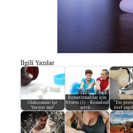
İlgili Yazılar
Romatizmalılar için
Glukozamin İşe
fitness (1) – Romatoid
“Diz prote
Yarıyor mu?
artrit…
özel yapı