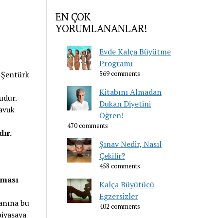
EN ÇOK
YORUMLANANLAR!
Evde Kalça Büyütme
Programı
 Şentürk
569 comments
Kitabını Almadan
udur.
Dukan Diyetini
tavuk
Öğren!
470 comments
dır.
Şınav Nedir, Nasıl
Çekilir?
458 comments
ılması
Kalça Büyütücü
Egzersizler
yanına bu
402 comments
piyasaya