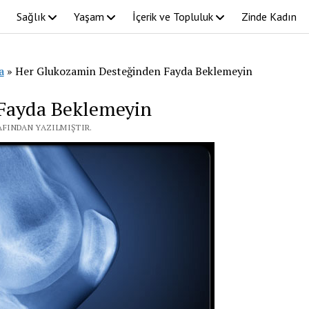
Sağlık
Yaşam
İçerik ve Topluluk
Zinde Kadın
a
»
Her Glukozamin Desteğinden Fayda Beklemeyin
Fayda Beklemeyin
RAFINDAN YAZILMIŞTIR.