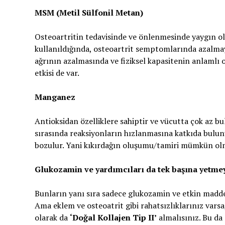
MSM (Metil Sülfonil Metan)
Osteoartritin tedavisinde ve önlenmesinde yaygın ola
kullanıldığında, osteoartrit semptomlarında azalma
ağrının azalmasında ve fiziksel kapasitenin anlamlı
etkisi de var.
Manganez
Antioksidan özelliklere sahiptir ve vücutta çok az b
sırasında reaksiyonların hızlanmasına katkıda bulun
bozulur. Yani kıkırdağın oluşumu/tamiri mümkün ol
Glukozamin ve yardımcıları da tek başına yetmey
Bunların yanı sıra sadece glukozamin ve etkin maddele
Ama eklem ve osteoatrit gibi rahatsızlıklarınız varsa
olarak da
‘Doğal Kollajen Tip II’
almalısınız. Bu da 