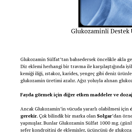
Glukozaminli Destek
Glukozamin Sülfat’tan bahsedersek öncelikle akla ge
Diz eklemi herhangi bir travma ile karşılaştığında iy
kemiği iliği, ıstakoz, karides, yengeç gibi deniz ürün
glukozamin üretimi azalır. Ağız yoluyla alınan gluk
Fayda görmek için diğer etken maddeler ve doza
Ancak Glukozamin’in vücuda yararlı olabilmesi için
gerekir.
Çok bilindik bir marka olan
Solgar
’dan örne
yapmışlar. Bunlar Glukozamin Sülfat 1000 mg. (günlü
sefer kondroitini de eklemişler, üçüncüsü de glukoza