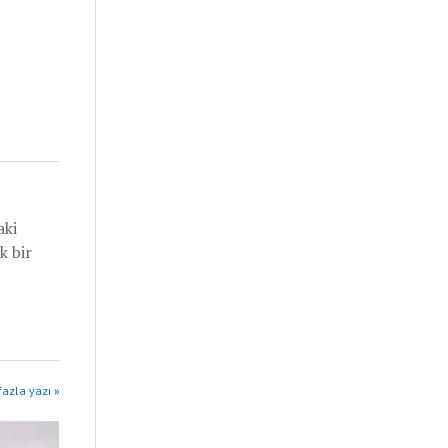
aki
k bir
azla yazı »