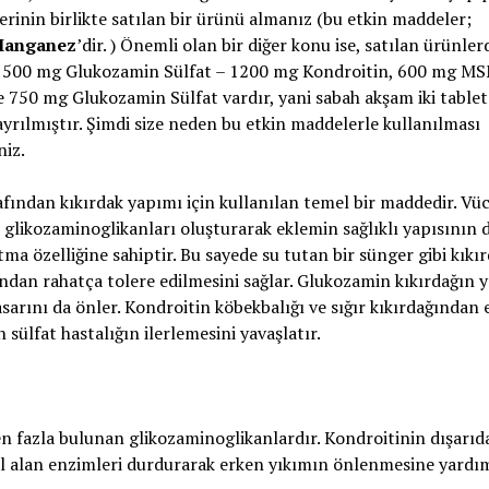
rinin birlikte satılan bir ürünü almanız (bu etkin maddeler;
 Manganez
’dir. ) Önemli olan bir diğer konu ise, satılan ürünler
aj; 1500 mg Glukozamin Sülfat – 1200 mg Kondroitin, 600 mg MSM
te 750 mg Glukozamin Sülfat vardır, yani sabah akşam iki tablet
ayrılmıştır. Şimdi size neden bu etkin maddelerle kullanılması
niz.
fından kıkırdak yapımı için kullanılan temel bir maddedir. Vüc
bi glikozaminoglikanları oluşturarak eklemin sağlıklı yapısının
a özelliğine sahiptir. Bu sayede su tutan bir sünger gibi kıkı
ından rahatça tolere edilmesini sağlar. Glukozamin kıkırdağın 
sarını da önler. Kondroitin köbekbalığı ve sığır kıkırdağından 
 sülfat hastalığın ilerlemesini yavaşlatır.
en fazla bulunan glikozaminoglikanlardır. Kondroitinin dışarıd
l alan enzimleri durdurarak erken yıkımın önlenmesine yardım