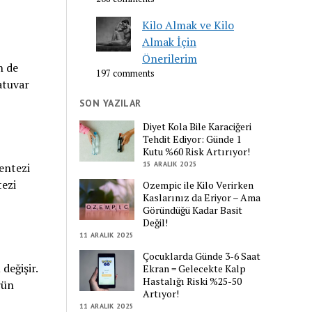
Kilo Almak ve Kilo
Almak İçin
Önerilerim
n de
197 comments
atuvar
SON YAZILAR
Diyet Kola Bile Karaciğeri
Tehdit Ediyor: Günde 1
Kutu %60 Risk Artırıyor!
15 ARALIK 2025
entezi
tezi
Ozempic ile Kilo Verirken
Kaslarınız da Eriyor – Ama
Göründüğü Kadar Basit
Değil!
11 ARALIK 2025
Çocuklarda Günde 3-6 Saat
değişir.
Ekran = Gelecekte Kalp
Hastalığı Riski %25-50
rün
Artıyor!
11 ARALIK 2025