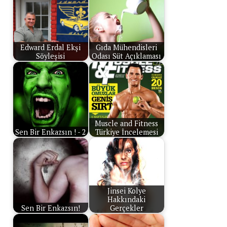
Edward Erdal Ekşi
Gıda Mühendisleri
Söyleşisi
Odası Süt Açıklaması
Muscle and Fitness
Sen Bir Enkazsın ! - 2
Türkiye İncelemesi
Jinsei Kolye
Hakkındaki
Sen Bir Enkazsın!
Gerçekler