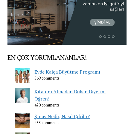
EN ÇOK YORUMLANANLAR!
Evde Kalça Büyütme Programı
569 comments
Kitabını Almadan Dukan Diyetini
Öğren!
470 comments
Şınav Nedir, Nasıl Çekilir?
458 comments