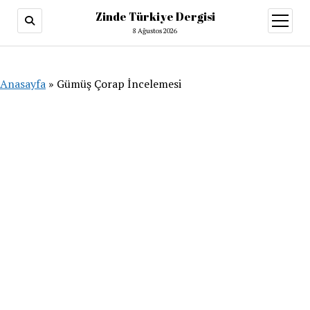
Zinde Türkiye Dergisi
menüy
aç
8 Ağustos 2026
Anasayfa
»
Gümüş Çorap İncelemesi