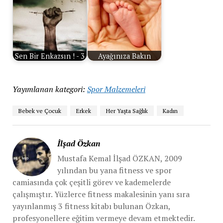
Sen Bir Enkazsın ! - 3
Ayağınıza Bakın
Yayımlanan kategori:
Spor Malzemeleri
Bebek ve Çocuk
Erkek
Her Yaşta Sağlık
Kadın
İlşad Özkan
Mustafa Kemal İlşad ÖZKAN, 2009
yılından bu yana fitness ve spor
camiasında çok çeşitli görev ve kademelerde
çalışmıştır. Yüzlerce fitness makalesinin yanı sıra
yayınlanmış 3 fitness kitabı bulunan Özkan,
profesyonellere eğitim vermeye devam etmektedir.