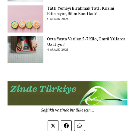
Tatlı Yemeyi Bırakmak Tatlı Krizini
Bitirmiyor, Bilim Kanıtladı!
5 ARALIK 2025
Orta Yaşta Verilen 5-7 Kilo, Ömrü Yıllarca
Uzatıyor!
4 ARALIK 2025
Zi
Tü
De
Sağlıklı ve zinde bir ülke için...