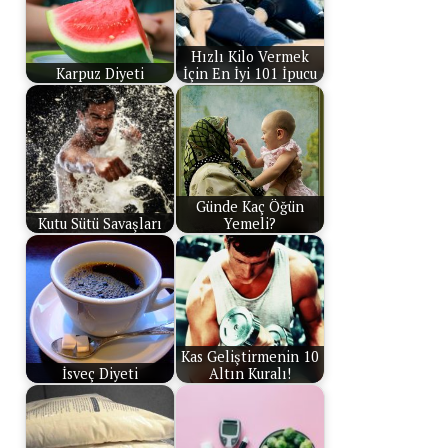
Hızlı Kilo Vermek
Karpuz Diyeti
İçin En İyi 101 İpucu
Günde Kaç Öğün
Kutu Sütü Savaşları
Yemeli?
Kas Geliştirmenin 10
İsveç Diyeti
Altın Kuralı!