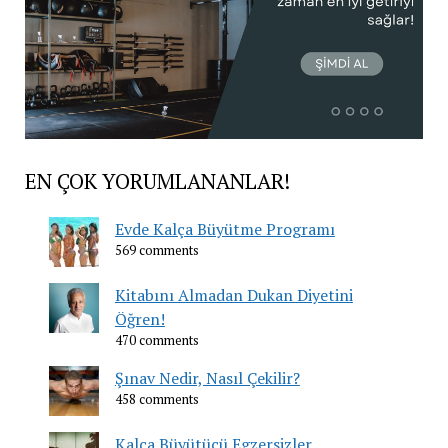
EN ÇOK YORUMLANANLAR!
Evde Kalça Büyütme Programı
569 comments
Kitabını Almadan Dukan Diyetini
Öğren!
470 comments
Şınav Nedir, Nasıl Çekilir?
458 comments
Kalça Büyütücü Egzersizler