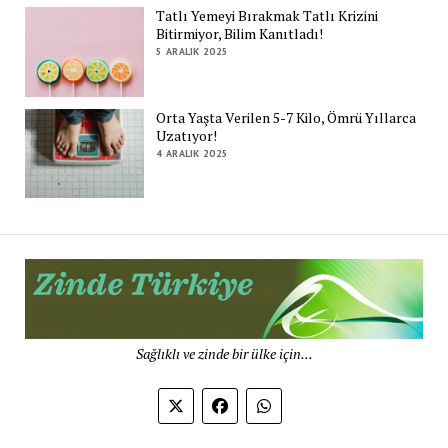
Tatlı Yemeyi Bırakmak Tatlı Krizini
Bitirmiyor, Bilim Kanıtladı!
5 ARALIK 2025
Orta Yaşta Verilen 5-7 Kilo, Ömrü Yıllarca
Uzatıyor!
4 ARALIK 2025
Zi
Tü
De
Sağlıklı ve zinde bir ülke için...