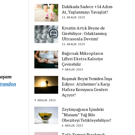
Dakikada Sadece +14 Adım
At, Yaşlanmayı Yavaşlat!
11 ARALIK 2025
Kreatin Artık Beyne de
Girebiliyor: Odaklanmış
Ultrasonla Devrim!
11 ARALIK 2025
Bağırsak Mikropların
Lifleri Ekstra Kaloriye
Çevirebilir
9 ARALIK 2025
 yaşam
Koşmak Beyni Yeniden İnşa
randon
Ediyor: Alzheimer’a Karşı
Hafıza Koruyucu Genleri
Açıyor!
9 ARALIK 2025
Zeytinyağının İçindeki
“Masum” Yağ Bile
Obeziteyi Tetikleyebiliyor!
6 ARALIK 2025
Tatlı Yemeyi Bırakmak