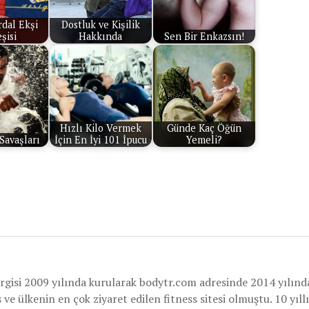
dal Ekşi
Dostluk ve Kişilik
şisi
Hakkında
Sen Bir Enkazsın!
Hızlı Kilo Vermek
Günde Kaç Öğün
Savaşları
İçin En İyi 101 İpucu
Yemeli?
rgisi 2009 yılında kurularak bodytr.com adresinde 2014 yılınd
e ülkenin en çok ziyaret edilen fitness sitesi olmuştu. 10 yıllı