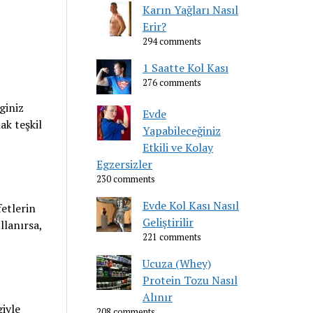
Karın Yağları Nasıl
Erir?
294 comments
1 Saatte Kol Kası
276 comments
giniz
Evde
ak teşkil
Yapabileceğiniz
Etkili ve Kolay
Egzersizler
230 comments
Evde Kol Kası Nasıl
fetlerin
Geliştirilir
llanırsa,
221 comments
Ucuza (Whey)
Protein Tozu Nasıl
Alınır
giyle
208 comments