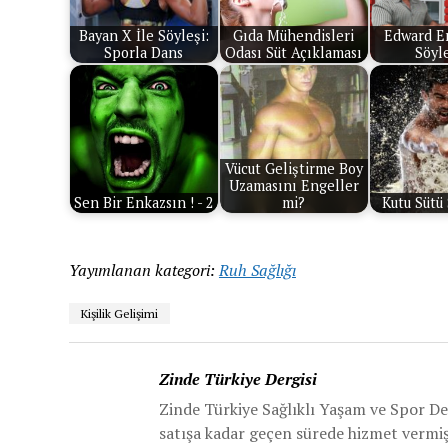
Bayan X İle Söyleşi:
Gıda Mühendisleri
Edward Er
Sporla Dans
Odası Süt Açıklaması
Söyle
Vücut Geliştirme Boy
Uzamasını Engeller
Sen Bir Enkazsın ! - 2
mi?
Kutu Sütü 
Yayımlanan kategori:
Ruh Sağlığı
Kişilik Gelişimi
Zinde Türkiye Dergisi
Zinde Türkiye Sağlıklı Yaşam ve Spor De
satışa kadar geçen sürede hizmet vermiş v