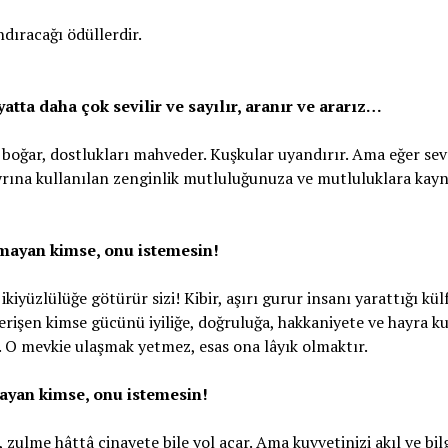
dıracağı ödüllerdir.
yatta daha çok sevilir ve sayılır, aranır ve ararız…
rı boğar, dostlukları mahveder. Kuşkular uyandırır. Ama eğer sev
ayrına kullanılan zenginlik mutluluğunuza ve mutluluklara kayn
lmayan kimse, onu istemesin!
ikiyüzlülüğe götürür sizi! Kibir, aşırı gurur insanı yarattığı kül
 erişen kimse gücünü iyiliğe, doğruluğa, hakkaniyete ve hayra ku
. O mevkie ulaşmak yetmez, esas ona lâyık olmaktır.
ayan kimse, onu istemesin!
zulme hâttâ cinayete bile yol açar. Ama kuvvetinizi akıl ve bil