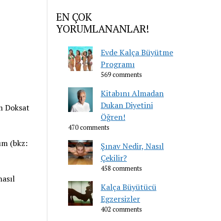
EN ÇOK
YORUMLANANLAR!
Evde Kalça Büyütme
Programı
569 comments
Kitabını Almadan
Dukan Diyetini
em Doksat
Öğren!
470 comments
ım (bkz:
Şınav Nedir, Nasıl
Çekilir?
458 comments
nasıl
Kalça Büyütücü
Egzersizler
402 comments