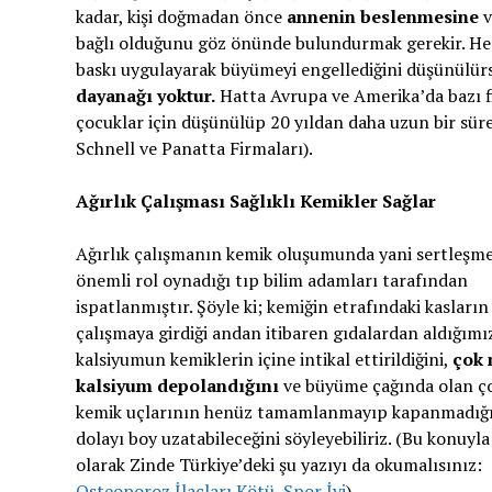
kadar, kişi doğmadan önce
annenin beslenmesine
v
bağlı olduğunu göz önünde bulundurmak gerekir. Her
baskı uygulayarak büyümeyi engellediğini düşünülürs
dayanağı yoktur.
Hatta Avrupa ve Amerika’da bazı fi
çocuklar için düşünülüp 20 yıldan daha uzun bir süre
Schnell ve Panatta Firmaları).
Ağırlık Çalışması Sağlıklı Kemikler Sağlar
Ağırlık çalışmanın kemik oluşumunda yani sertleşm
önemli rol oynadığı tıp bilim adamları tarafından
ispatlanmıştır. Şöyle ki; kemiğin etrafındaki kasların
çalışmaya girdiği andan itibaren gıdalardan aldığımı
kalsiyumun kemiklerin içine intikal ettirildiğini,
çok 
kalsiyum depolandığını
ve büyüme çağında olan ç
kemik uçlarının henüz tamamlanmayıp kapanmadığ
dolayı boy uzatabileceğini söyleyebiliriz. (Bu konuyla i
olarak Zinde Türkiye’deki şu yazıyı da okumalısınız:
Osteoporoz İlaçları Kötü, Spor İyi
)