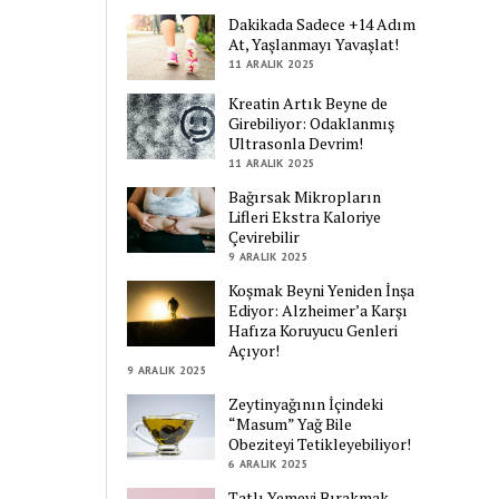
Dakikada Sadece +14 Adım
At, Yaşlanmayı Yavaşlat!
11 ARALIK 2025
Kreatin Artık Beyne de
Girebiliyor: Odaklanmış
Ultrasonla Devrim!
11 ARALIK 2025
Bağırsak Mikropların
Lifleri Ekstra Kaloriye
Çevirebilir
9 ARALIK 2025
Koşmak Beyni Yeniden İnşa
Ediyor: Alzheimer’a Karşı
Hafıza Koruyucu Genleri
Açıyor!
9 ARALIK 2025
Zeytinyağının İçindeki
“Masum” Yağ Bile
Obeziteyi Tetikleyebiliyor!
6 ARALIK 2025
Tatlı Yemeyi Bırakmak