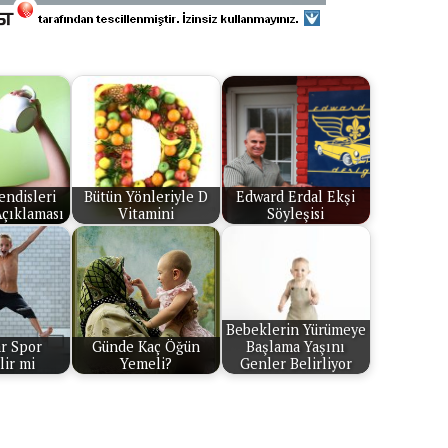
ndisleri
Bütün Yönleriyle D
Edward Erdal Ekşi
Açıklaması
Vitamini
Söyleşisi
Bebeklerin Yürümeye
r Spor
Günde Kaç Öğün
Başlama Yaşını
lir mi
Yemeli?
Genler Belirliyor