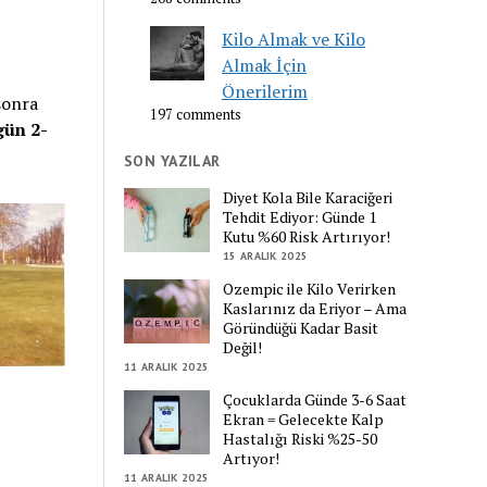
Kilo Almak ve Kilo
Almak İçin
Önerilerim
sonra
197 comments
gün 2-
SON YAZILAR
Diyet Kola Bile Karaciğeri
Tehdit Ediyor: Günde 1
Kutu %60 Risk Artırıyor!
15 ARALIK 2025
Ozempic ile Kilo Verirken
Kaslarınız da Eriyor – Ama
Göründüğü Kadar Basit
Değil!
11 ARALIK 2025
Çocuklarda Günde 3-6 Saat
Ekran = Gelecekte Kalp
Hastalığı Riski %25-50
Artıyor!
11 ARALIK 2025