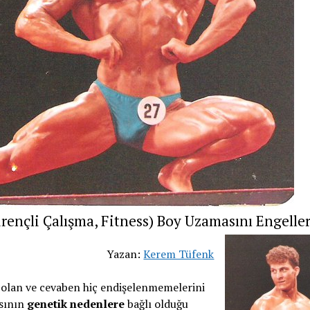
irençli Çalışma, Fitness) Boy Uzamasını Engelle
Yazan:
Kerem Tüfenk
n olan ve cevaben hiç endişelenmemelerini
asının
genetik nedenlere
bağlı olduğu