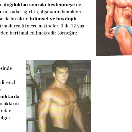
e
doğduktan sonraki beslenmeye
de
 ne kadar ağırlık çalışmanın kemiklere
e de bu fikrin
bilimsel ve biyolojik
rmalarca fitness makineleri 3 ila 12 yaş
den beri imal edilmektedir (örneğin:
esinde
 dirençli
z
miktarda
ocukların
ından
lgili