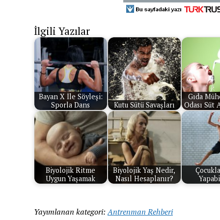
İlgili Yazılar
Bayan X İle Söyleşi:
Gıda Mühe
Sporla Dans
Kutu Sütü Savaşları
Odası Süt 
Biyolojik Ritme
Biyolojik Yaş Nedir,
Çocukla
Uygun Yaşamak
Nasıl Hesaplanır?
Yapabi
Yayımlanan kategori:
Antrenman Rehberi