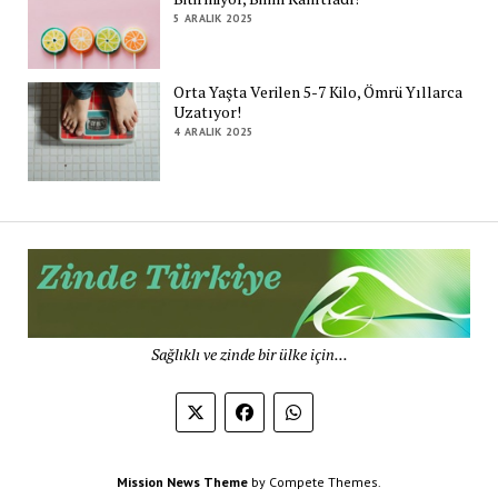
5 ARALIK 2025
Orta Yaşta Verilen 5-7 Kilo, Ömrü Yıllarca
Uzatıyor!
4 ARALIK 2025
Zi
Tü
De
Sağlıklı ve zinde bir ülke için...
Mission News Theme
by Compete Themes.