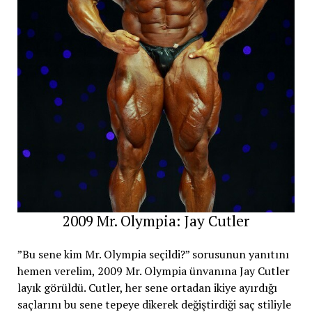
2009 Mr. Olympia: Jay Cutler
”Bu sene kim Mr. Olympia seçildi?” sorusunun yanıtını
hemen verelim, 2009 Mr. Olympia ünvanına Jay Cutler
layık görüldü. Cutler, her sene ortadan ikiye ayırdığı
saçlarını bu sene tepeye dikerek değiştirdiği saç stiliyle