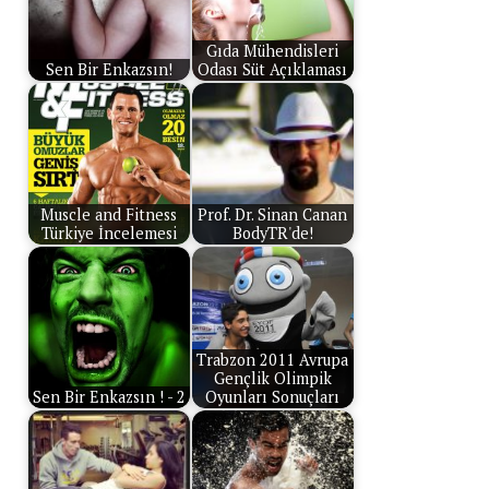
Gıda Mühendisleri
Sen Bir Enkazsın!
Odası Süt Açıklaması
Muscle and Fitness
Prof. Dr. Sinan Canan
Türkiye İncelemesi
BodyTR'de!
Trabzon 2011 Avrupa
Gençlik Olimpik
Sen Bir Enkazsın ! - 2
Oyunları Sonuçları