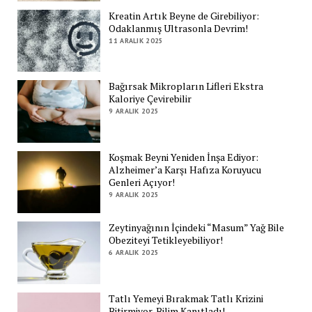
Kreatin Artık Beyne de Girebiliyor:
Odaklanmış Ultrasonla Devrim!
11 ARALIK 2025
Bağırsak Mikropların Lifleri Ekstra
Kaloriye Çevirebilir
9 ARALIK 2025
Koşmak Beyni Yeniden İnşa Ediyor:
Alzheimer’a Karşı Hafıza Koruyucu
Genleri Açıyor!
9 ARALIK 2025
Zeytinyağının İçindeki “Masum” Yağ Bile
Obeziteyi Tetikleyebiliyor!
6 ARALIK 2025
Tatlı Yemeyi Bırakmak Tatlı Krizini
Bitirmiyor, Bilim Kanıtladı!