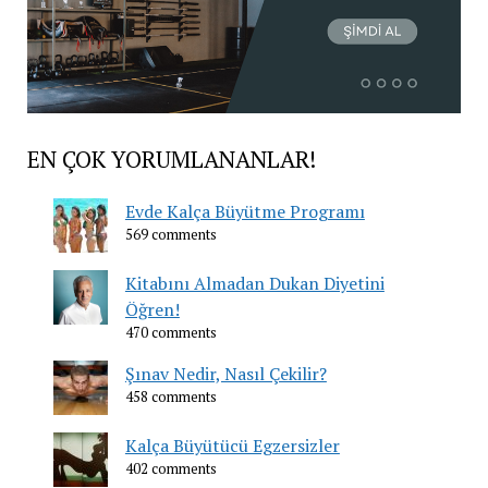
EN ÇOK YORUMLANANLAR!
Evde Kalça Büyütme Programı
569 comments
Kitabını Almadan Dukan Diyetini
Öğren!
470 comments
Şınav Nedir, Nasıl Çekilir?
458 comments
Kalça Büyütücü Egzersizler
402 comments