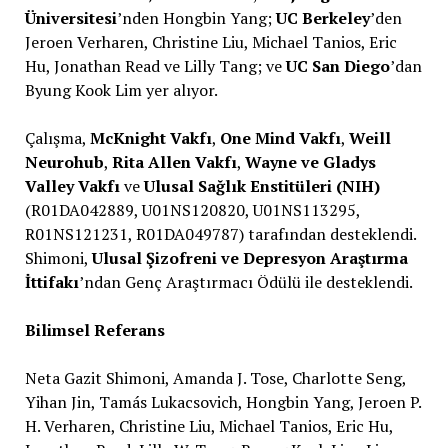
Üniversitesi
’nden Hongbin Yang;
UC Berkeley
’den
Jeroen Verharen, Christine Liu, Michael Tanios, Eric
Hu, Jonathan Read ve Lilly Tang; ve
UC San Diego
’dan
Byung Kook Lim yer alıyor.
Çalışma,
McKnight Vakfı
,
One Mind Vakfı
,
Weill
Neurohub
,
Rita Allen Vakfı
,
Wayne ve Gladys
Valley Vakfı
ve
Ulusal Sağlık Enstitüleri (NIH)
(R01DA042889, U01NS120820, U01NS113295,
R01NS121231, R01DA049787) tarafından desteklendi.
Shimoni,
Ulusal Şizofreni ve Depresyon Araştırma
İttifakı
’ndan Genç Araştırmacı Ödülü ile desteklendi.
Bilimsel Referans
Neta Gazit Shimoni, Amanda J. Tose, Charlotte Seng,
Yihan Jin, Tamás Lukacsovich, Hongbin Yang, Jeroen P.
H. Verharen, Christine Liu, Michael Tanios, Eric Hu,