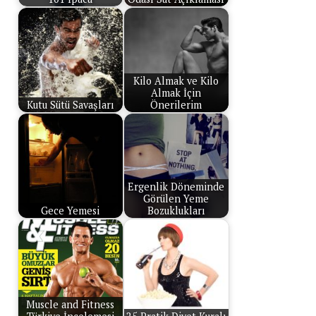
Kilo Almak ve Kilo
Almak İçin
Kutu Sütü Savaşları
Önerilerim
Ergenlik Döneminde
Görülen Yeme
Gece Yemesi
Bozuklukları
Muscle and Fitness