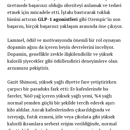
üretmede başarısız olduğu obeziteyi anlamak ve tedavi
etmek için mücadele etti. İştahı bastırarak tokluk
hissini artıran
GLP-1 agonistleri
gibi Ozempic’in son
başarısı, birçok başarısız yaklaşım arasında öne çıkıyor.
Lammel, ödül ve motivasyonda önemli bir rol oynayan
dopamin ağını da içeren beyin devrelerini inceliyor.
Dopamin, genellikle zevkle ilişkilendirilir ve yüksek
kalorili yiyecekler gibi ödüllendirici deneyimlere olan
arzumuzu pekiştirir.
Gazit Shimoni, yüksek yağlı diyette fare yetiştirirken
çarpıcı bir paradoks fark etti: Ev kafeslerinde bu
fareler, %60 yağ içeren yüksek yağlı yemi, %4 yağlı
normal yemden güçlü bir şekilde tercih ederek aşırı
kilo aldılar. Ancak kafeslerinden çıkarıldığında ve
tereyağı, fıstık ezmesi, jöle veya çikolata gibi yüksek
kalorili ikramlara serbest erişim verildiğinde, normal