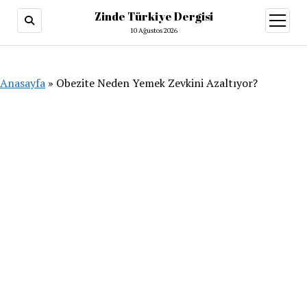
Zinde Türkiye Dergisi
menüy
aç
10 Ağustos 2026
Anasayfa
»
Obezite Neden Yemek Zevkini Azaltıyor?