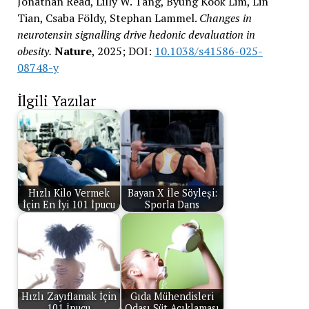
Jonathan Read, Lilly W. Tang, Byung Kook Lim, Lin
Tian, Csaba Földy, Stephan Lammel.
Changes in
neurotensin signalling drive hedonic devaluation in
obesity.
Nature
, 2025; DOI:
10.1038/s41586-025-
08748-y
İlgili Yazılar
Hızlı Kilo Vermek
Bayan X İle Söyleşi:
İçin En İyi 101 İpucu
Sporla Dans
Hızlı Zayıflamak İçin
Gıda Mühendisleri
101 İpucu
Odası Süt Açıklaması