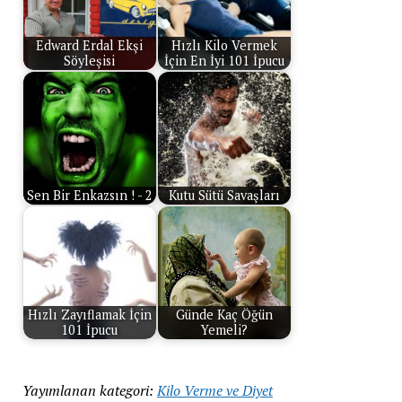
Edward Erdal Ekşi
Hızlı Kilo Vermek
Söyleşisi
İçin En İyi 101 İpucu
Sen Bir Enkazsın ! - 2
Kutu Sütü Savaşları
Hızlı Zayıflamak İçin
Günde Kaç Öğün
101 İpucu
Yemeli?
Yayımlanan kategori:
Kilo Verme ve Diyet