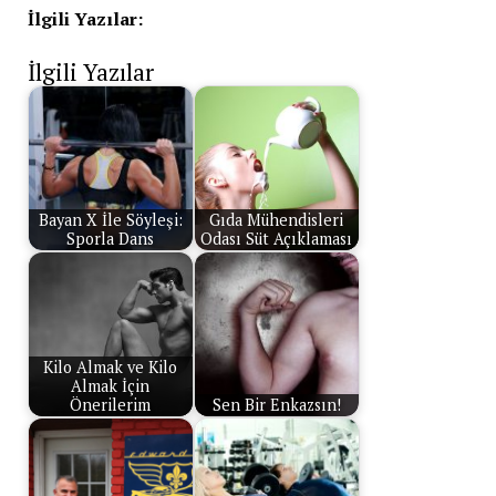
İlgili Yazılar:
İlgili Yazılar
Bayan X İle Söyleşi:
Gıda Mühendisleri
Sporla Dans
Odası Süt Açıklaması
Kilo Almak ve Kilo
Almak İçin
Önerilerim
Sen Bir Enkazsın!