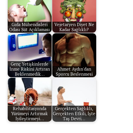
Gıda Mühendisleri
Vejetaryen Diyet Ne
Odası Süt Açıklaması
Kadar Sağlıklı?
Genç Yetişkinlerde
İnme Riskini Artıran
Ahmet Aydın'dan
Beklenmedik…
Sporcu Beslenmesi
Rehabilitasyonda
Gerçekten Sağlıklı,
Yürümeyi Artırmak
Gerçekten Etkili, İşte
İyileştirmeyi…
Taş Devri…