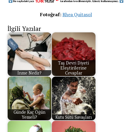
Fotoğraf:
Rhea Quitasol
İlgili Yazılar
Taş Devri Diyeti
Eleştirilerine
İnme Nedir?
Cevaplar
Günde Kaç Öğün
Yemeli?
Kutu Sütü Savaşları