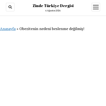
Zinde Türkiye Dergisi
menüy
aç
6 Ağustos 2026
Anasayfa
»
Obezitenin nedeni beslenme değilmiş!