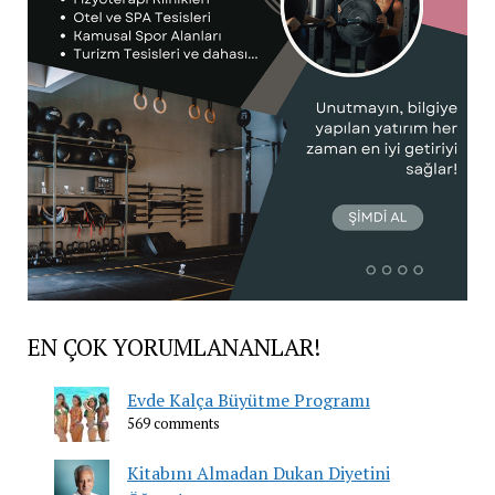
EN ÇOK YORUMLANANLAR!
Evde Kalça Büyütme Programı
569 comments
Kitabını Almadan Dukan Diyetini