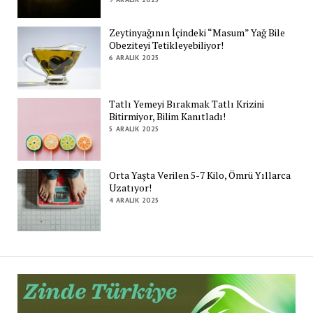
Zeytinyağının İçindeki “Masum” Yağ Bile
Obeziteyi Tetikleyebiliyor!
6 ARALIK 2025
Tatlı Yemeyi Bırakmak Tatlı Krizini
Bitirmiyor, Bilim Kanıtladı!
5 ARALIK 2025
Orta Yaşta Verilen 5-7 Kilo, Ömrü Yıllarca
Uzatıyor!
4 ARALIK 2025
Zi
Tü