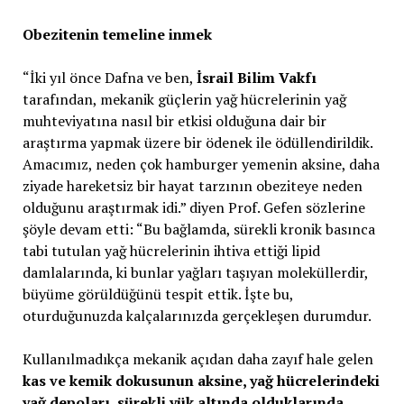
Obezitenin temeline inmek
“İki yıl önce Dafna ve ben,
İsrail Bilim Vakfı
tarafından, mekanik güçlerin yağ hücrelerinin yağ
muhteviyatına nasıl bir etkisi olduğuna dair bir
araştırma yapmak üzere bir ödenek ile ödüllendirildik.
Amacımız, neden çok hamburger yemenin aksine, daha
ziyade hareketsiz bir hayat tarzının obeziteye neden
olduğunu araştırmak idi.” diyen Prof. Gefen sözlerine
şöyle devam etti: “Bu bağlamda, sürekli kronik basınca
tabi tutulan yağ hücrelerinin ihtiva ettiği lipid
damlalarında, ki bunlar yağları taşıyan moleküllerdir,
büyüme görüldüğünü tespit ettik. İşte bu,
oturduğunuzda kalçalarınızda gerçekleşen durumdur.
Kullanılmadıkça mekanik açıdan daha zayıf hale gelen
kas ve kemik dokusunun aksine, yağ hücrelerindeki
yağ depoları, sürekli yük altında olduklarında