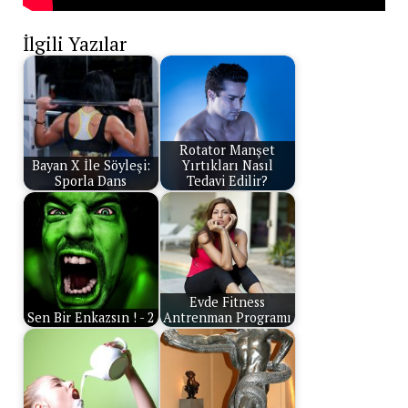
İlgili Yazılar
Rotator Manşet
Bayan X İle Söyleşi:
Yırtıkları Nasıl
Sporla Dans
Tedavi Edilir?
Evde Fitness
Sen Bir Enkazsın ! - 2
Antrenman Programı