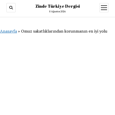
Zinde Türkiye Dergisi
menüy
aç
8 Ağustos 2026
Anasayfa
»
Omuz sakatlıklarından korunmanın en iyi yolu