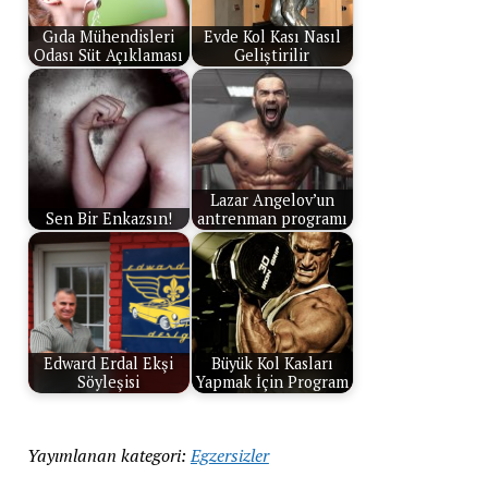
Gıda Mühendisleri
Evde Kol Kası Nasıl
Odası Süt Açıklaması
Geliştirilir
Lazar Angelov’un
Sen Bir Enkazsın!
antrenman programı
Edward Erdal Ekşi
Büyük Kol Kasları
Söyleşisi
Yapmak İçin Program
Yayımlanan kategori:
Egzersizler