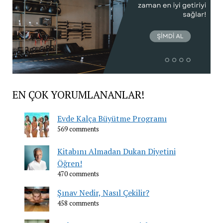
EN ÇOK YORUMLANANLAR!
Evde Kalça Büyütme Programı
569 comments
Kitabını Almadan Dukan Diyetini
Öğren!
470 comments
Şınav Nedir, Nasıl Çekilir?
458 comments