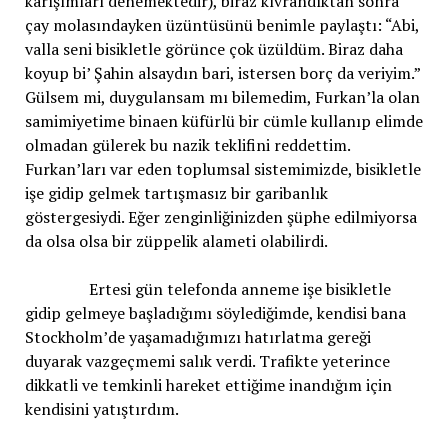
karışımları denemektedir), biraz kıvrandıktan sonra
çay molasındayken üzüntüsünü benimle paylaştı: “Abi,
valla seni bisikletle görünce çok üzüldüm. Biraz daha
koyup bi’ Şahin alsaydın bari, istersen borç da veriyim.”
Gülsem mi, duygulansam mı bilemedim, Furkan’la olan
samimiyetime binaen küfürlü bir cümle kullanıp elimde
olmadan gülerek bu nazik teklifini reddettim.
Furkan’ları var eden toplumsal sistemimizde, bisikletle
işe gidip gelmek tartışmasız bir garibanlık
göstergesiydi. Eğer zenginliğinizden şüphe edilmiyorsa
da olsa olsa bir züppelik alameti olabilirdi.
Ertesi gün telefonda anneme işe bisikletle
gidip gelmeye başladığımı söylediğimde, kendisi bana
Stockholm’de yaşamadığımızı hatırlatma gereği
duyarak vazgeçmemi salık verdi. Trafikte yeterince
dikkatli ve temkinli hareket ettiğime inandığım için
kendisini yatıştırdım.