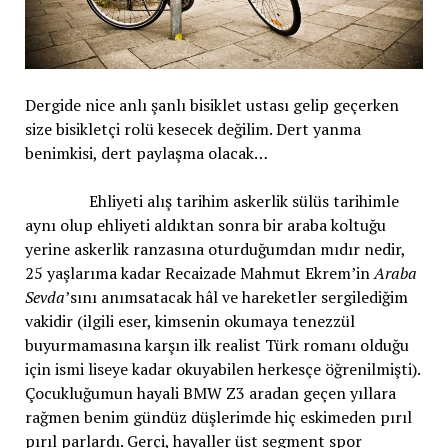
Dergide nice anlı şanlı bisiklet ustası gelip geçerken
size bisikletçi rolü kesecek değilim. Dert yanma
benimkisi, dert paylaşma olacak…
Ehliyeti alış tarihim askerlik sülüs tarihimle
aynı olup ehliyeti aldıktan sonra bir araba koltuğu
yerine askerlik ranzasına oturduğumdan mıdır nedir,
25 yaşlarıma kadar Recaizade Mahmut Ekrem’in
Araba
Sevda
’sını anımsatacak hâl ve hareketler sergilediğim
vakidir (ilgili eser, kimsenin okumaya tenezzül
buyurmamasına karşın ilk realist Türk romanı olduğu
için ismi liseye kadar okuyabilen herkesçe öğrenilmişti).
Çocukluğumun hayali BMW Z3 aradan geçen yıllara
rağmen benim gündüz düşlerimde hiç eskimeden pırıl
pırıl parlardı. Gerçi, hayaller üst segment spor