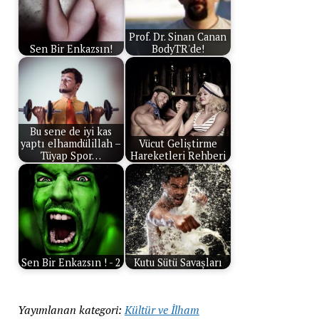
Prof. Dr. Sinan Canan
Sen Bir Enkazsın!
BodyTR'de!
Bu sene de iyi kas
yaptı elhamdülillah –
Vücut Geliştirme
Tüyap Spor…
Hareketleri Rehberi
Sen Bir Enkazsın ! - 2
Kutu Sütü Savaşları
Yayımlanan kategori:
Kültür ve İlham