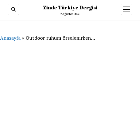
Zinde Türkiye Dergisi
menüy
aç
9 Ağustos 2026
Anasayfa
»
Outdoor ruhum örselenirken…