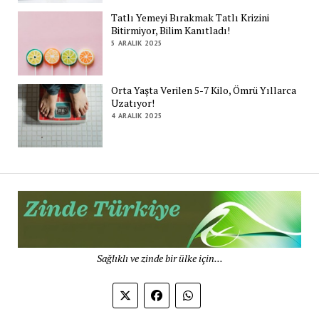
Tatlı Yemeyi Bırakmak Tatlı Krizini
Bitirmiyor, Bilim Kanıtladı!
5 ARALIK 2025
Orta Yaşta Verilen 5-7 Kilo, Ömrü Yıllarca
Uzatıyor!
4 ARALIK 2025
Zi
Tü
De
Sağlıklı ve zinde bir ülke için...