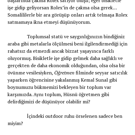
başlarında çakma Rolex satıyor oluşu; eğer bisikletle
işe gidip geliyorsan Rolex’in de çakma olsa gerek…
Somalililerle bir ara görüşüp onları artık telmaşa Rolex
satmamaya ikna etmeyi düşünüyorum.
Toplumsal statü ve saygınlığınızın bindiğiniz
araba gibi metalarla ölçülmesi beni ilgilendirmediği için
rahatsız da etmezdi ancak bizzat yaşayınca farklı
oluyormuş. Bisikletle işe gidip gelmek daha sağlıklı ve
gerçekten de daha ekonomik olduğundan, olsa olsa bir
övünme vesilesiyken,
Öğretmen
filminde seyyar satıcılık
yaparken öğrencisine yakalanmış Kemal Sunal gibi
boynumuzu bükmemizi bekleyen bir toplum var
karşımızda. Aynı toplum, Hüsnü öğretmen gibi
delirdiğimizi de düşünüyor olabilir mi?
İçindeki outdoor ruhu örselenen sadece ben
miyim?