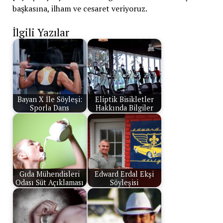
başkasına, ilham ve cesaret veriyoruz.
İlgili Yazılar
Bayan X İle Söyleşi:
Eliptik Bisikletler
Sporla Dans
Hakkında Bilgiler
Gıda Mühendisleri
Edward Erdal Ekşi
Odası Süt Açıklaması
Söyleşisi