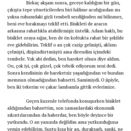
Birkaç akşam sonra, geceye kaldığım bir gün,
çıkışta tepe yöneticilerden biri hâlime acıdığından mı
yoksa ruhumdaki gizli tembeli sezdiğinden mi bilinmez,
beni eve bırakmayı teklif etti. Bisikleti de aracın
arkasına rahatlıkla atabilirmişiz üstelik. Adam haklı, bu
bisiklet oraya sığar, ben de ön koltukta rahat bir şekilde
eve gidebilirim. Teklif o an çok cazip gelmişti, aklımı
çelmişti, düşündürtmüştü ama direndim içimdeki
tembele. Yok abi dedim, ben hareket olsun diye aldım.
Oo, çok iyi, çok güzel, çok tebrik ediyorum seni dedi.
Sonra kendisinin de hareketsiz yaşadığından ve bundan
memnun olmadığından bahsetti. Samimiydi. O jipiyle,
ben iki tekerim ve çakar lambamla gittik evlerimize.
Geçen kuzenle telefonda konuşurken bisiklet
aldığımdan bahsettim, son zamanlardaki ekonomik
sıkıntılarımdan da haberdar, ben böyle deyince bir
yutkundu. O an yanında değildim ama yutkunduğuna
yemin edebilirim. Sustu kısa bir an, duraksadı, sanki, ne