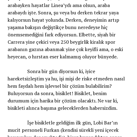
arabayken hayatlar Linea’ydı ama olsun, araba
arabaydı işte. Sonra, şu veya bu derken tekrar yaya
kalıyorsun hayat yolunda. Derken, deneyimin artıp
yaşama bakışın değiştikçe bunu neredeyse hiç
önemsemediğini fark ediyorsun. Elbette, siyah bir
Carrera yine çekici veya 250 beygirlik kiralık spor
arabanın gazına abanmak yine çok keyifli ama, o eski
heyecan, o hırstan eser kalmamış oluyor bünyede.
Sonra bir gün diyorsun ki, iyice
hareketsizleştim ya hu, işi mişi de riske etmeden nasıl
hem faydalı hem işlevsel bir çözüm bulabilirim?
Buluyorsun da sonra, bisiklet! Bisiklet, benim
durumum için harika bir çözüm olacaktı. Ne var ki,
bisikleti alınca başıma geleceklerden habersizdim.
İşe bisikletle geldiğim ilk gün, Lobi Bar’ın
mucit personeli Furkan (kendisi sürekli yeni içecek