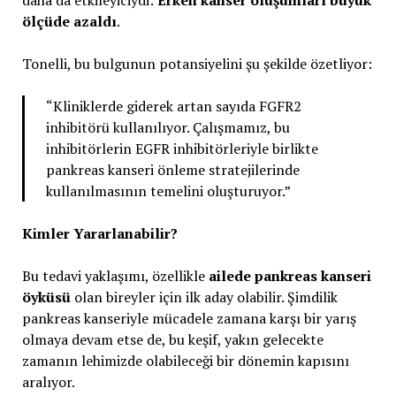
daha da etkileyiciydi:
Erken kanser oluşumları büyük
ölçüde azaldı
.
Tonelli, bu bulgunun potansiyelini şu şekilde özetliyor:
“Kliniklerde giderek artan sayıda FGFR2
inhibitörü kullanılıyor. Çalışmamız, bu
inhibitörlerin EGFR inhibitörleriyle birlikte
pankreas kanseri önleme stratejilerinde
kullanılmasının temelini oluşturuyor.”
Kimler Yararlanabilir?
Bu tedavi yaklaşımı, özellikle
ailede pankreas kanseri
öyküsü
olan bireyler için ilk aday olabilir. Şimdilik
pankreas kanseriyle mücadele zamana karşı bir yarış
olmaya devam etse de, bu keşif, yakın gelecekte
zamanın lehimizde olabileceği bir dönemin kapısını
aralıyor.