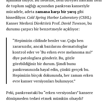
aşamada oluyor. Bu nedenle, hem bireysel hastalar hem
de toplum sağlığı açısından pankreas kanseriyle
mücadele, adeta
zamana karşı bir yarış
gibi
hissediliyor.
Cold Spring Harbor Laboratory
(CSHL)
Kanser Merkezi Direktörü Prof.
David Tuveson
, bu
durumu çarpıcı bir benzetmeyle açıklıyor:
“Hepimizin cildinde benler var. Çoğu ben
zararsızdır, ancak bazılarını dermatologlar
kontrol eder ve ‘Bu erken evre melanoma mı?’
diye patologlara gönderir. Bu, gözle
görebildiğiniz bir durum. Şimdi bunu
pankreasınızda hayal edin, çünkü gerçek bu.
Hepimizin birçok dokusunda, her zaman erken
evre kanser versiyonları bulunuyor.”
Peki, pankreastaki bu “erken versiyonları” kansere
dönüşmeden tedavi etmek mümkün olsaydı?