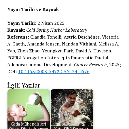
Yayın Tarihi ve Kaynak
Yayın Tarihi:
2 Nisan 2025
Kaynak:
Cold Spring Harbor Laboratory
Referans:
Claudia Tonelli, Astrid Deschênes, Victoria
A. Gaeth, Amanda Jensen, Nandan Vithlani, Melissa A.
Yao, Zhen Zhao, Youngkyu Park, David A. Tuveson.
FGFR2 Abrogation Intercepts Pancreatic Ductal
Adenocarcinoma Development.
Cancer Research
, 2025;
DOI:
10.1158/0008-5472.CAN-24-4576
İlgili Yazılar
Gıda Mühendisleri
Odası Süt Açıklaması
Kutu Sütü Savaşları