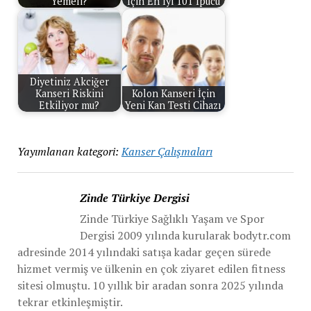
Yemeli?
İçin En İyi 101 İpucu
Diyetiniz Akciğer
Kanseri Riskini
Kolon Kanseri İçin
Etkiliyor mu?
Yeni Kan Testi Cihazı
Yayımlanan kategori:
Kanser Çalışmaları
Zinde Türkiye Dergisi
Zinde Türkiye Sağlıklı Yaşam ve Spor
Dergisi 2009 yılında kurularak bodytr.com
adresinde 2014 yılındaki satışa kadar geçen sürede
hizmet vermiş ve ülkenin en çok ziyaret edilen fitness
sitesi olmuştu. 10 yıllık bir aradan sonra 2025 yılında
tekrar etkinleşmiştir.