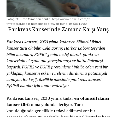
Fotoğraf: Tima Miroshnichenko: https://www.pexels.com/tr-
tr/fotograf/kadin-hastane-depresyon-bunalim-6011596/
Pankreas Kanserinde Zamana Karşı Yarış
Pankreas kanseri, 2030 yılına kadar en ölümcül ikinci
kanser türü olabilir. Cold Spring Harbor Laboratory’den
bilim insanları, FGFR2 genini hedef alarak pankreas
kanserinin oluşumunu yavaşlatmayı ve hatta önlemeyi
başardı. FGFR2 ve EGFR proteinlerini inhibe eden yeni bir
yaklaşım, kanserin erken evrelerini durdurma potansiyeli
sunuyor. Bu keşif, özellikle ailesinde pankreas kanseri
öyküsü olanlar için umut vadediyor.
Pankreas kanseri, 2030 yılına kadar
en ölümcül ikinci
kanser türü
olma yolunda ilerliyor. Tanı
konulduğunda genellikle tedavi edilmesi zor bir