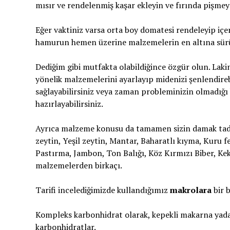
mısır ve rendelenmiş kaşar ekleyin ve fırında pişmey
Eğer vaktiniz varsa orta boy domatesi rendeleyip içer
hamurun hemen üzerine malzemelerin en altına sürüp 
Dediğim gibi mutfakta olabildiğince özgür olun. Lakin
yönelik malzemelerini ayarlayıp midenizi şenlendirebi
sağlayabilirsiniz veya zaman probleminizin olmadığı
hazırlayabilirsiniz.
Ayrıca malzeme konusu da tamamen sizin damak tadınız
zeytin, Yeşil zeytin, Mantar, Baharatlı kıyma, Kuru 
Pastırma, Jambon, Ton Balığı, Köz Kırmızı Biber, Kek
malzemelerden birkaçı.
Tarifi incelediğimizde kullandığımız
makrolara
bir 
Kompleks karbonhidrat olarak, kepekli makarna yada
karbonhidratlar.