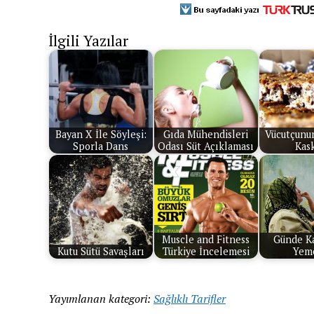
İlgili Yazılar
Bayan X İle Söyleşi:
Gıda Mühendisleri
Vücutçunun
Sporla Dans
Odası Süt Açıklaması
Kas
Muscle and Fitness
Günde K
Kutu Sütü Savaşları
Türkiye İncelemesi
Yeme
Yayımlanan kategori:
Sağlıklı Tarifler