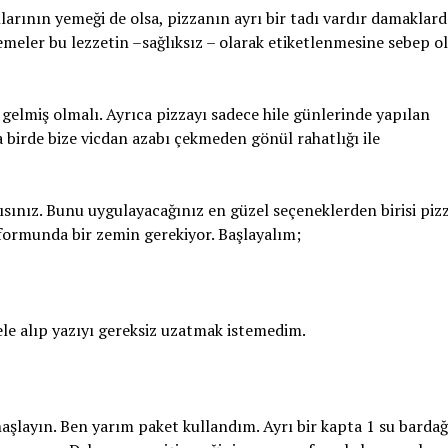
rının yemeği de olsa, pizzanın ayrı bir tadı vardır damaklard
eler bu lezzetin –sağlıksız – olarak etiketlenmesine sebep o
elmiş olmalı. Ayrıca pizzayı sadece hile günlerinde yapılan
 birde bize vicdan azabı çekmeden gönül rahatlığı ile
nız. Bunu uygulayacağınız en güzel seçeneklerden birisi pizz
k formunda bir zemin gerekiyor. Başlayalım;
ele alıp yazıyı gereksiz uzatmak istemedim.
haşlayın. Ben yarım paket kullandım. Ayrı bir kapta 1 su bardağ