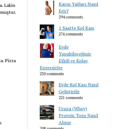
Karın Yağları Nasıl
a. Lakin
Erir?
lmuştur.
294 comments
1 Saatte Kol Kası
276 comments
Evde
Yapabileceğiniz
a. Pizza
Etkili ve Kolay
Egzersizler
230 comments
Evde Kol Kası Nasıl
Geliştirilir
221 comments
Ucuza (Whey)
Protein Tozu Nasıl
Alınır
ı
208 comments