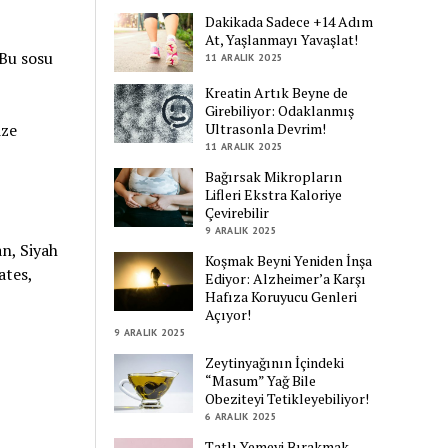
Dakikada Sadece +14 Adım
At, Yaşlanmayı Yavaşlat!
 Bu sosu
11 ARALIK 2025
Kreatin Artık Beyne de
Girebiliyor: Odaklanmış
ize
Ultrasonla Devrim!
11 ARALIK 2025
Bağırsak Mikropların
Lifleri Ekstra Kaloriye
Çevirebilir
9 ARALIK 2025
an, Siyah
Koşmak Beyni Yeniden İnşa
ates,
Ediyor: Alzheimer’a Karşı
Hafıza Koruyucu Genleri
Açıyor!
9 ARALIK 2025
Zeytinyağının İçindeki
“Masum” Yağ Bile
Obeziteyi Tetikleyebiliyor!
6 ARALIK 2025
Tatlı Yemeyi Bırakmak