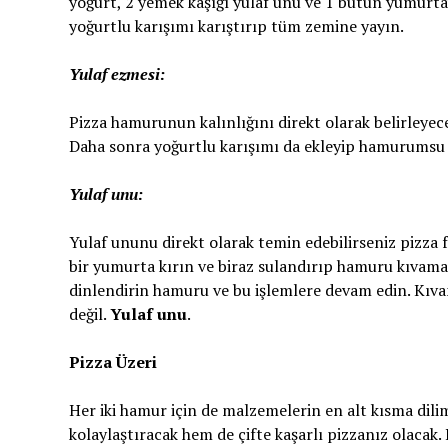
yoğurt, 2 yemek kaşığı yulaf unu ve 1 bütün yumurta
yoğurtlu karışımı karıştırıp tüm zemine yayın.
Yulaf ezmesi:
Pizza hamurunun kalınlığını direkt olarak belirleyece
Daha sonra yoğurtlu karışımı da ekleyip hamurumsu 
Yulaf unu:
Yulaf ununu direkt olarak temin edebilirseniz pizza
bir yumurta kırın ve biraz sulandırıp hamuru kıvama
dinlendirin hamuru ve bu işlemlere devam edin. Kıv
değil.
Yulaf unu
.
Pizza Üzeri
Her iki hamur için de malzemelerin en alt kısma dil
kolaylaştıracak hem de çifte kaşarlı pizzanız olacak.