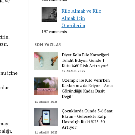
na ve
Kilo Almak ve Kilo
Almak İçin
Önerilerim
197 comments
irin.
zır.
SON YAZILAR
Diyet Kola Bile Karaciğeri
Tehdit Ediyor: Günde 1
Kutu %60 Risk Artırıyor!
15 ARALIK 2025
nu içine
Ozempic ile Kilo Verirken
Kaslarınız da Eriyor – Ama
mlar
Göründüğü Kadar Basit
Değil!
11 ARALIK 2025
Çocuklarda Günde 3-6 Saat
Ekran = Gelecekte Kalp
Hastalığı Riski %25-50
tmayı
Artıyor!
alığı,
11 ARALIK 2025