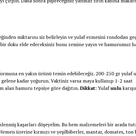
yı çırpın. Daha sonra pişireceğiniz yanmaz fırın kabına makar
ğinden miktarını siz belirleyin ve yulaf ezmesini rondodan geç
bir doku elde edeceksiniz bunu zemine yayın ve hamurumuz ha
 formuna en yakın ürünü temin edebileceğiz. 200-250 gr yulaf u
 gelene kadar yoğurun. Vaktiniz varsa maya kullanıp 1-2 saat
am alan hamuru tepsiye göre dağıtın.
Dikkat:
Yulaf
unlu
karışı
imlenmiş kaşarları döşeyelim. Bu hem malzemeleri bir arada tu
 Hemen üzerine kırmızı ve yeşilbiberler, mantar, domates, ton b