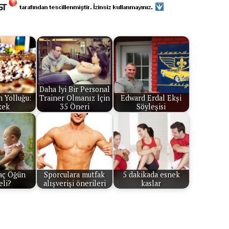
Daha İyi Bir Personal
 Yolluğu:
Trainer Olmanız İçin
Edward Erdal Ekşi
kek
35 Öneri
Söyleşisi
aç Öğün
Sporculara mutfak
5 dakikada esnek
li?
alışverişi önerileri
kaslar