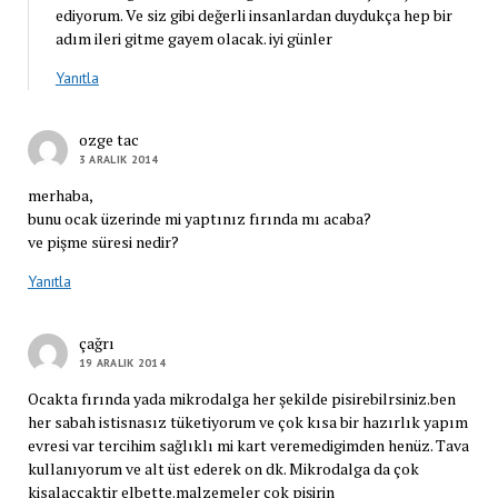
ediyorum. Ve siz gibi değerli insanlardan duydukça hep bir
adım ileri gitme gayem olacak. iyi günler
Yanıtla
ozge tac
3 ARALIK 2014
merhaba,
bunu ocak üzerinde mi yaptınız fırında mı acaba?
ve pişme süresi nedir?
Yanıtla
çağrı
19 ARALIK 2014
Ocakta fırında yada mikrodalga her şekilde pisirebilrsiniz.ben
her sabah istisnasız tüketiyorum ve çok kısa bir hazırlık yapım
evresi var tercihim sağlıklı mi kart veremedigimden henüz. Tava
kullanıyorum ve alt üst ederek on dk. Mikrodalga da çok
kisalaccaktir elbette.malzemeler cok pişirin