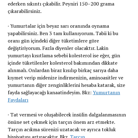
ederken sıkıntı çıkabilir. Peyniri 150–200 grama
çıkarabilirsiniz.
· Yumurtalar için beyaz sarı oranında oynama
yapabilirsiniz. Ben 3 tam kullanıyorum. Tabii ki bu
oranı gün içindeki diğer tüketimlere göre
değiştiriyorum. Fazla diyenler olacaktır. Lakin
yumurtayı kısıtlama sebebi kolesterol ise eğer, gün
içinde tüketilenler kolesterol bakımından dikkate
alınmalı. Onlardan biraz kısılıp birkaç sarıya daha
kıymet verip midenize indirmenizin, aminoasitler ve
yumurtanın diğer zenginliklerini hesaba katarak, size
fayda sağlayacağı kanaatindeyim. Bkz:
Yumurtanın
Faydaları
· Tat vermesi ve oluşabilecek insülin dalgalanmasının
önüne set çekmek için tarçın önem arz etmekte.
Tarçın acıkma sürenizi uzatacak ve ayrıca tokluk
hissiyatını artıracaktır. Bkz.
Tarçın