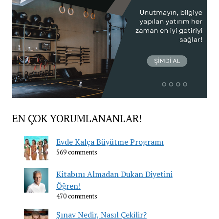
EN ÇOK YORUMLANANLAR!
Evde Kalça Büyütme Programı
569 comments
Kitabını Almadan Dukan Diyetini
Öğren!
470 comments
Şınav Nedir, Nasıl Çekilir?