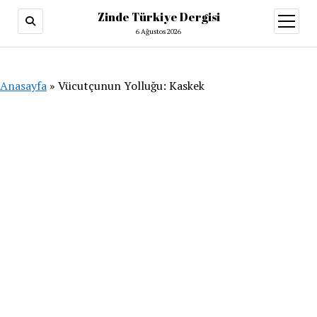
Zinde Türkiye Dergisi
menüy
aç
6 Ağustos 2026
Anasayfa
»
Vücutçunun Yolluğu: Kaskek