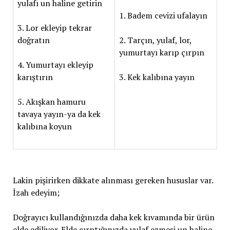
yulafı un haline getirin
1. Badem cevizi ufalayın
3. Lor ekleyip tekrar
doğratın
2. Tarçın, yulaf, lor,
yumurtayı karıp çırpın
4. Yumurtayı ekleyip
karıştırın
3. Kek kalıbına yayın
5. Akışkan hamuru
tavaya yayın-ya da kek
kalıbına koyun
Lakin pişirirken dikkate alınması gereken hususlar var.
İzah edeyim;
Doğrayıcı kullandığınızda daha kek kıvamında bir ürün
elde ediliyor. Elde çırptığınızda yulaf ezmesi un haline