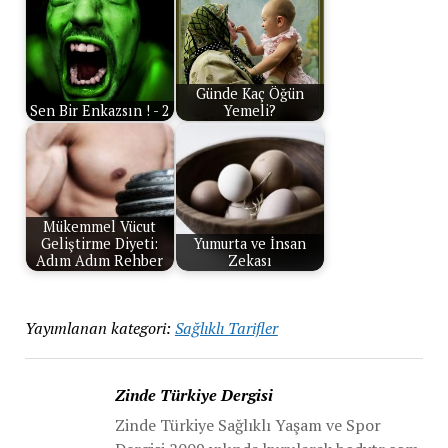
Günde Kaç Öğün
Sen Bir Enkazsın ! - 2
Yemeli?
Mükemmel Vücut
Geliştirme Diyeti:
Yumurta ve İnsan
Adım Adım Rehber
Zekası
Yayımlanan kategori:
Sağlıklı Tarifler
Zinde Türkiye Dergisi
Zinde Türkiye Sağlıklı Yaşam ve Spor