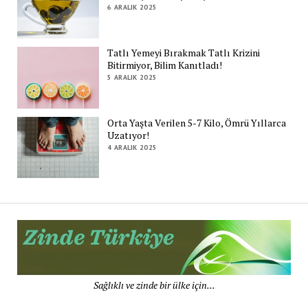
6 ARALIK 2025
Tatlı Yemeyi Bırakmak Tatlı Krizini
Bitirmiyor, Bilim Kanıtladı!
5 ARALIK 2025
Orta Yaşta Verilen 5-7 Kilo, Ömrü Yıllarca
Uzatıyor!
4 ARALIK 2025
Zi
Tü
De
Sağlıklı ve zinde bir ülke için...