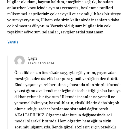
bilgiler okudum , hayran kaldım, emeğinize sağlık , konuları
anlatırken konu içinde ayrıntı vermeniz , beslenme tarifleri
mükemmel,esprileriniz çok seviyeli ve sevimli , ilk kez bir siteye
yorum yazıyorum, Ülkemizde sizin kalitenizde insanların daha
çok olmasını diliyorum. Vermiş olduğunuz bilgiler için çok
teşekkür ediyorum. selamlar , sevgiler erdal şuataman
Yanıtla
Çağrı
27 AĞUSTOS 2014
Öncelikle sizin önünüzde saygıyla eğiliyorum, yaşınızdan
mesleğinizden üstelik bu spora gönül verdiğinizden ötürü.
Zinde yaşamaya rehber olma çabasında olan bir platformda
yazıştığımız ve kendi mesleğim de icab ettiği için bu konuya
dikkat çekmek istiyorum. Ülkemde insanlar ne yemeli ne
yememeli bilmiyor, hastalıkların, eksikliklerin daha birçok
olumsuzluğu sadece beslenme sistemini değiştirerek
AZALTABİLİRİZ. Öğretmenler bunun değişmesinde rol
model olarak ilk sırada. Hem öğretim hem eğitim sizin
sorumluluğunnuzda. Bende güzel sözleriniz için teşekkür