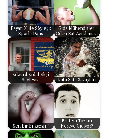
Bayan X İle Söyleşi:
Gıda Mühendisleri
Sporla Dans
Odası Süt Açıklaması
Edward Erdal Ekşi
Söyleşisi
Kutu Sütü Savaşları
Protein Tozları
Sen Bir Enkazsın!
Nereye Gidiyor?