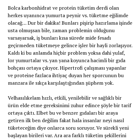
Bolca karbonhidrat ve protein tüketim derdi olan
herkes uyanınca yumurta peynir vs. tüketme eğilimde
olacağ… Dur bir dakika! Bunları pişirip hazırlama işinde
usta olmuşsan bile, zaman problemin olduğunu
varsayarsak, iş bunları kısa sürede mide fesadı
geçirmeden tüketmeye gelince işler bir hayli zorlaşıyor.
Kaldı ki bu anlamda hiçbir problem yoksa dahi yulaf,
lor yumurtalar vs. yan yana koyunca hacimli bir gıda
bohçası ortaya çıkıyor. Hipertrofi çalışması yapanlar
ve proteine fazlaca ihtiyaç duyan her sporcunun bu
manzara ile sıkça karşılaştığından şüphem yok.
Velhasılıkelam hızlı, etkili, yenilebilir ve sağlıklı bir
ürün elde etme gereksinimi zuhur edince şöyle bir tarif
ortaya çıktı. Elbet bu ve benzer gıdaları bir araya
getiren ilk ben değilim fakat hala insanlar neyi nasıl
tüketeceğim diye onlarca soru soruyor. Ve sürekli yeni
başlayan birileri var. Ara ara farklı tüketim şekillerini