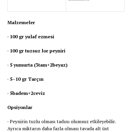
Malzemeler
·
100 gr yulaf ezmesi
·
100 gr tuzsuz lor peyniri
·
5 yumurta (3tam+2beyaz)
·
5–10 gr Tarçın
·
5badem+2ceviz
Opsiyonlar
· Peynirin tuzlu olması tadını olumsuz etkileyebilir.
Ayrıca miktarın daha fazla olması tavada alt üst