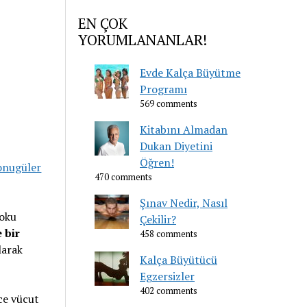
EN ÇOK
YORUMLANANLAR!
Evde Kalça Büyütme
Programı
569 comments
Kitabını Almadan
Dukan Diyetini
Öğren!
onugüler
470 comments
Şınav Nedir, Nasıl
doku
Çekilir?
 bir
458 comments
larak
Kalça Büyütücü
Egzersizler
402 comments
ce vücut