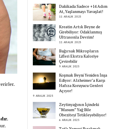
Dakikada Sadece +14 Adım
At, Yaşlanmayı Yavaşlat!
11 ARALIK 2025
Kreatin Artık Beyne de
Girebiliyor: Odaklanmış
Ultrasonla Devrim!
11 ARALIK 2025
Bağırsak Mikropların
Lifleri Ekstra Kaloriye
Çevirebilir
9 ARALIK 2025
Koşmak Beyni Yeniden İnşa
Ediyor: Alzheimer’a Karşı
erirler.
Hafıza Koruyucu Genleri
Açıyor!
9 ARALIK 2025
Zeytinyağının İçindeki
“Masum” Yağ Bile
Obeziteyi Tetikleyebiliyor!
dır.
6 ARALIK 2025
ur.
Tatlı Yemeyi Bırakmak