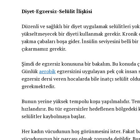
Diyet-Egzersiz-Selülit İlişkisi
Düzenli ve sağlıklı bir diyet uygulamak selülitleri yok
yükseltmeyecek bir diyeti kullanmak gerekir. Kronik o
yakma çabaları boşa gider. İnsülin seviyesini belli b
çıkarmamız gerekir.
Şimdi de egzersiz konusuna bir bakalım. Bu konuda çab
Günlük
aerobik
egzersizini uygulayan pek çok insan s
egzersiz dersi veren hocalarda bile inatçı selülit ol
gerekmektedir.
Bunun yerine yüksek tempolu koşu yapılmalıdır. Tem
hızlandırır. Bu tür egzersizler hedeflenen bölgedeki k
selülitler kaybolmaya başlar.
Her kadın vücudunun hoş görünmesini ister. Fakat baz
vücudunuzun bir parçası olmak zorunda değildir. Bunu