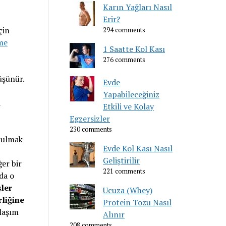
Karın Yağları Nasıl
Erir?
çin
294 comments
me
1 Saatte Kol Kası
276 comments
üşünür.
Evde
Yapabileceğiniz
n
Etkili ve Kolay
Egzersizler
230 comments
 bulmak
Evde Kol Kası Nasıl
Geliştirilir
ğer bir
221 comments
 da o
ler
Ucuza (Whey)
rliğine
Protein Tozu Nasıl
klaşım
Alınır
208 comments