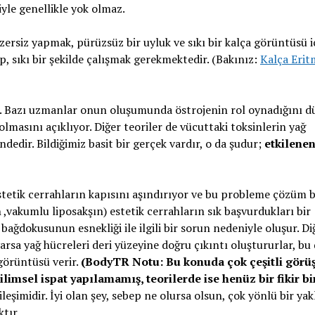
le genellikle yok olmaz.
zersiz yapmak, pürüzsüz bir uyluk ve sıkı bir kalça görüntüsü i
, sıkı bir şekilde çalışmak gerekmektedir. (Bakınız:
Kalça Erit
dır. Bazı uzmanlar onun oluşumunda östrojenin rol oynadığını d
olmasını açıklıyor. Diğer teoriler de vücuttaki toksinlerin yağ
ndedir. Bildiğimiz basit bir gerçek vardır, o da şudur;
etkilene
stetik cerrahların kapısını aşındırıyor ve bu probleme çözüm
n ,vakumlu liposakşın) estetik cerrahların sık başvurdukları bir
ağdokusunun esnekliği ile ilgili bir sorun nedeniyle oluşur. Di
 varsa yağ hücreleri deri yüzeyine doğru çıkıntı oluştururlar, bu
görüntüsü verir.
(BodyTR Notu: Bu konuda çok çeşitli görüş
limsel ispat yapılamamış, teorilerde ise henüz bir fikir bi
eşimidir. İyi olan şey, sebep ne olursa olsun, çok yönlü bir ya
tır.