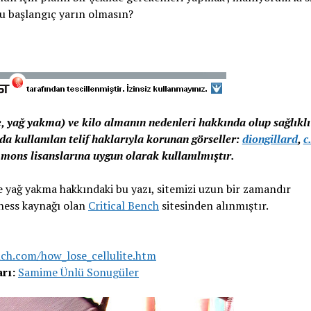
bu başlangıç yarın olmasın?
erme, yağ yakma) ve kilo almanın nedenleri hakkında olup sağlık
ıda kullanılan telif haklarıyla korunan görseller:
diongillard
,
c
ons lisanslarına uygun olarak kullanılmıştır.
t ve yağ yakma hakkındaki bu yazı, sitemizi uzun bir zamandır
tness kaynağı olan
Critical Bench
sitesinden alınmıştır.
nch.com/how_lose_cellulite.htm
rı:
Samime Ünlü Sonugüler