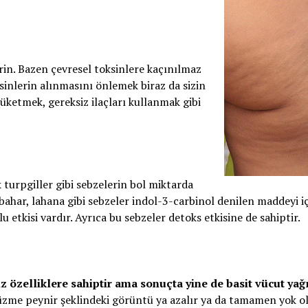
rin. Bazen çevresel toksinlere kaçınılmaz
ksinlerin alınmasını önlemek biraz da sizin
tüketmek, gereksiz ilaçları kullanmak gibi
 turpgiller gibi sebzelerin bol miktarda
abahar, lahana gibi sebzeler indol-3-carbinol denilen maddeyi iç
tkisi vardır. Ayrıca bu sebzeler detoks etkisine de sahiptir.
z özelliklere sahiptir ama sonuçta yine de basit vücut yağı
süzme peynir şeklindeki görüntü ya azalır ya da tamamen yok ol