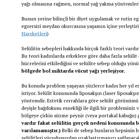
yağı olmasına rağmen, normal yağ yakma yöntemleriy
Bunun yerine bilinçli bir diyet uygulamak ve rutin eg
egzersizi meydan okurcasına yaşamın içine yerleştirip
Hareketleri
)
Selülitin sebepleri hakkında birçok farklı teori var
Bu teori kadınlarda erkeklere göre daha fazla selülit 
hücrelerini etkilediğini ve selülite sebep olduğu yönü
bölgede bol miktarda vücut yağı yerleşiyor.
Bu konuda problem yaşayan yüzlerce kadın her yıl e
istiyor. Selülit konusunda liposakşın (laser liposakşı
yöntemdir. Estetik cerrahlara göre selülit görünümü b
deyişle bağdokusu esnekliği ile ilgili bir probleminiz
bölgeye çirkin süzme peynir (veya portakal kabuğu) 
vardır fakat selülitin gerçek nedeni konusunda bi
varılamamıştır.)
Belki de sebep bunların hepsinin bil
selülitleri vücudunuzdan uzaklaştırmanızı sağlayacak