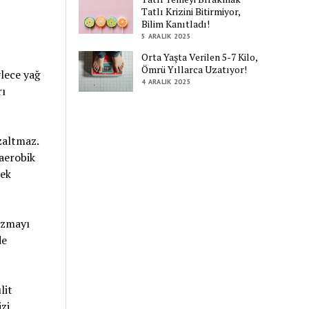
Tatlı Krizini Bitirmiyor,
Bilim Kanıtladı!
5 ARALIK 2025
Orta Yaşta Verilen 5-7 Kilo,
Ömrü Yıllarca Uzatıyor!
ylece yağ
4 ARALIK 2025
rı
zaltmaz.
 aerobik
mek
izmayı
de
lit
zi