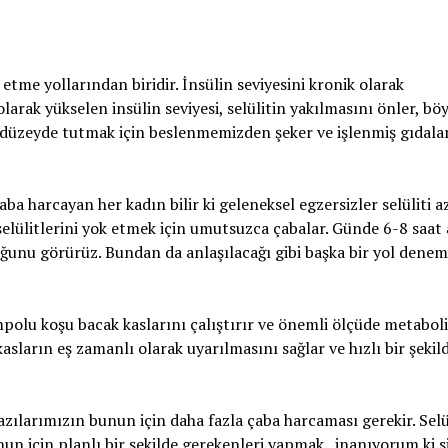
 etme yollarından biridir. İnsülin seviyesini kronik olarak
larak yükselen insülin seviyesi, selülitin yakılmasını önler, bö
ir düzeyde tutmak için beslenmemizden şeker ve işlenmiş gıdala
a harcayan her kadın bilir ki geleneksel egzersizler selüliti a
elülitlerini yok etmek için umutsuzca çabalar. Günde 6-8 saat
duğunu görürüz. Bundan da anlaşılacağı gibi başka bir yol dene
polu koşu bacak kaslarını çalıştırır ve önemli ölçüde metabol
asların eş zamanlı olarak uyarılmasını sağlar ve hızlı bir şekil
ılarımızın bunun için daha fazla çaba harcaması gerekir. Selü
n için planlı bir şekilde gerekenleri yapmak , inanıyorum ki si