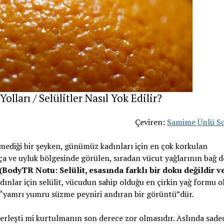
olları / Selülitler Nasıl Yok Edilir?
Çeviren:
Samime Ünlü S
mediği bir şeyken, günümüz kadınları için en çok korkulan
lça ve uyluk bölgesinde görülen, sıradan vücut yağlarının bağ 
(BodyTR Notu: Selülit, esasında farklı bir doku değildir ve
adınlar için selülit, vücudun sahip olduğu en çirkin yağ formu o
r, “yamrı yumru süzme peyniri andıran bir görüntü”dür.
yerleşti mi kurtulmanın son derece zor olmasıdır. Aslında sade