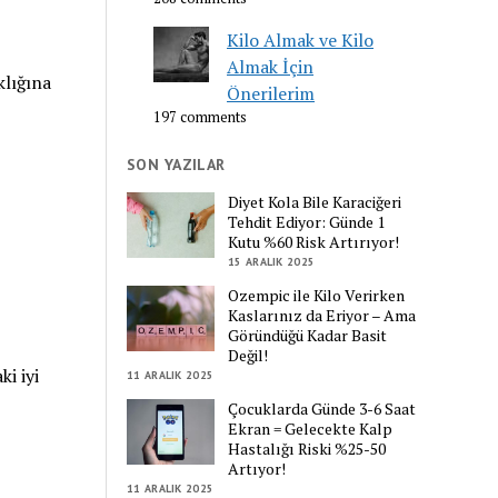
Kilo Almak ve Kilo
Almak İçin
klığına
Önerilerim
197 comments
SON YAZILAR
Diyet Kola Bile Karaciğeri
Tehdit Ediyor: Günde 1
Kutu %60 Risk Artırıyor!
15 ARALIK 2025
Ozempic ile Kilo Verirken
Kaslarınız da Eriyor – Ama
Göründüğü Kadar Basit
Değil!
ki iyi
11 ARALIK 2025
Çocuklarda Günde 3-6 Saat
Ekran = Gelecekte Kalp
Hastalığı Riski %25-50
Artıyor!
11 ARALIK 2025