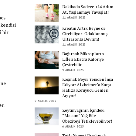
Dakikada Sadece +14 Adım
At, Yaşlanmayı Yavaşlat!
ses
11 ARALIK 2025
 kendisi
Kreatin Artık Beyne de
i bir
Girebiliyor: Odaklanmış
Ultrasonla Devrim!
11 ARALIK 2025
Bağırsak Mikropların
Lifleri Ekstra Kaloriye
Çevirebilir
9 ARALIK 2025
Koşmak Beyni Yeniden İnşa
ine
Ediyor: Alzheimer’a Karşı
Hafıza Koruyucu Genleri
Açıyor!
9 ARALIK 2025
r.
Zeytinyağının İçindeki
“Masum” Yağ Bile
Obeziteyi Tetikleyebiliyor!
6 ARALIK 2025
Tatlı Yemeyi Bırakmak