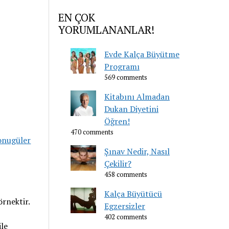
EN ÇOK
YORUMLANANLAR!
Evde Kalça Büyütme
Programı
569 comments
Kitabını Almadan
Dukan Diyetini
Öğren!
470 comments
onugüler
Şınav Nedir, Nasıl
Çekilir?
458 comments
Kalça Büyütücü
örnektir.
Egzersizler
402 comments
ile