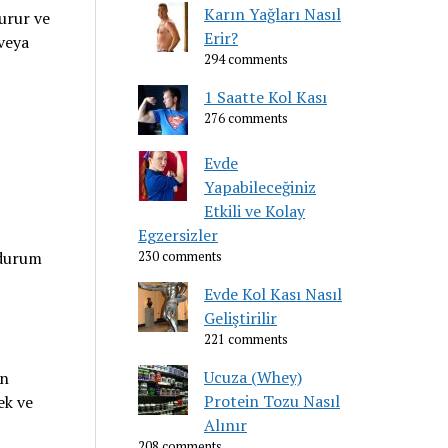
Karın Yağları Nasıl
turur ve
Erir?
 veya
294 comments
1 Saatte Kol Kası
276 comments
Evde
Yapabileceğiniz
Etkili ve Kolay
Egzersizler
 durum
230 comments
Evde Kol Kası Nasıl
Geliştirilir
221 comments
Ucuza (Whey)
on
Protein Tozu Nasıl
ek ve
Alınır
208 comments