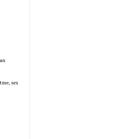
dan
ltme, ses