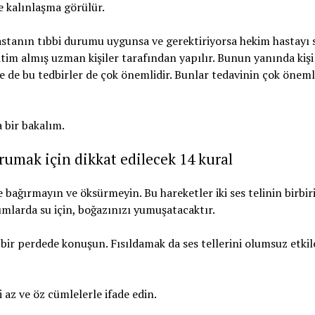
e kalınlaşma görülür.
hastanın tıbbi durumu uygunsa ve gerektiriyorsa hekim hastayı 
ğitim almış uzman kişiler tarafından yapılır. Bunun yanında kişi
r ve de bu tedbirler de çok önemlidir. Bunlar tedavinin çok öneml
a bir bakalım.
orumak için dikkat edilecek 14 kural
 bağırmayın ve öksürmeyin. Bu hareketler iki ses telinin birbir
mlarda su için, boğazınızı yumuşatacaktır.
r perdede konuşun. Fısıldamak da ses tellerini olumsuz etkile
az ve öz cümlelerle ifade edin.