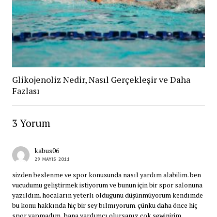
Glikojenoliz Nedir, Nasıl Gerçekleşir ve Daha
Fazlası
3 Yorum
kabus06
29 MAYIS 2011
sizden beslenme ve spor konusunda nasıl yardım alabilim. ben
vucudumu geliştirmek istiyorum ve bunun için bir spor salonuna
yazıldım. hocaların yeterlı oldugunu düşünmüyorum kendımde
bu konu hakkında hiç bir sey bılmıyorum. çünku daha önce hiç
spor yapmadım . bana yardımcı olursanız çok sewinirim …