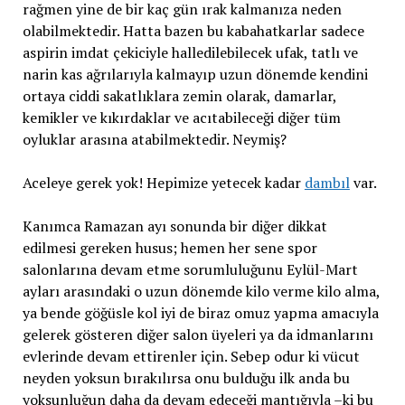
rağmen yine de bir kaç gün ırak kalmanıza neden
olabilmektedir. Hatta bazen bu kabahatkarlar sadece
aspirin imdat çekiciyle halledilebilecek ufak, tatlı ve
narin kas ağrılarıyla kalmayıp uzun dönemde kendini
ortaya ciddi sakatlıklara zemin olarak, damarlar,
kemikler ve kıkırdaklar ve acıtabileceği diğer tüm
oyluklar arasına atabilmektedir. Neymiş?
Aceleye gerek yok! Hepimize yetecek kadar
dambıl
var.
Kanımca Ramazan ayı sonunda bir diğer dikkat
edilmesi gereken husus; hemen her sene spor
salonlarına devam etme sorumluluğunu Eylül-Mart
ayları arasındaki o uzun dönemde kilo verme kilo alma,
ya bende göğüsle kol iyi de biraz omuz yapma amacıyla
gelerek gösteren diğer salon üyeleri ya da idmanlarını
evlerinde devam ettirenler için. Sebep odur ki vücut
neyden yoksun bırakılırsa onu bulduğu ilk anda bu
yoksunluğun daha da devam edeceği mantığıyla –ki bu