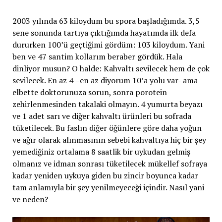
2003 yılında 63 kiloydum bu spora başladığımda. 3,5
sene sonunda tartıya çıktığımda hayatımda ilk defa
dururken 100’ü geçtiğimi gördüm: 103 kiloydum. Yani
ben ve 47 santim kollarım beraber gördük. Hala
dinliyor musun? O halde: Kahvaltı sevilecek hem de çok
sevilecek. En az 4 –en az diyorum 10’a yolu var- ama
elbette doktorunuza sorun, sonra porotein
zehirlenmesinden takalaki olmayın. 4 yumurta beyazı
ve 1 adet sarı ve diğer kahvaltı ürünleri bu sofrada
tüketilecek. Bu faslın diğer öğünlere göre daha yoğun
ve ağır olarak alınmasının sebebi kahvaltıya hiç bir şey
yemediğiniz ortalama 8 saatlik bir uykudan gelmiş
olmanız ve idman sonrası tüketilecek mükellef sofraya
kadar yeniden uykuya giden bu zincir boyunca kadar
tam anlamıyla bir şey yenilmeyeceği içindir. Nasıl yani
ve neden?