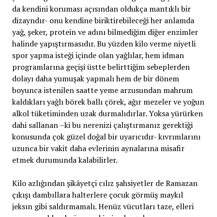
da kendini koruması açısından oldukça mantıklı bir
dizayndır- onu kendine biriktirebileceği her anlamda
yağ, şeker, protein ve adını bilmediğim diğer enzimler
halinde yapıştırmasıdır. Bu yüzden kilo verme niyetli
spor yapma isteği içinde olan yağlılar, hem idman
programlarına geçişi üstte belirttiğim sebeplerden
dolayı daha yumuşak yapmalı hem de bir dönem
boyunca istenilen saatte yeme arzusundan mahrum
kaldıkları yağlı börek ballı çörek, ağır mezeler ve yoğun
alkol tüketiminden uzak durmalıdırlar. Yoksa yürürken
dahi sallanan –ki bu nerenizi çalıştırmanız gerektiği
konusunda çok güzel doğal bir uyarıcıdır- kıvrımlarını
uzunca bir vakit daha evlerinin aynalarına misafir
etmek durumunda kalabilirler.
Kilo azlığından şikâyetçi cılız şahsiyetler de Ramazan
çıkışı dambıllara halterlere çocuk görmüş maykıl
jeksın gibi saldırmamalı. Henüz vücutları taze, elleri