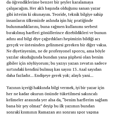
da öğrendiklerime benzer bir şeyler karalamaya
çalışacağım. Her aklı başında olduğunu sanan yazar
gibi isterim ki okunayım. Teoride, teknik bilgiye sahip
insanların ülkemizde aslında işin hiç pratiğinde
bulunmadıklarını, buna rağmen kullanımı serbest
bırakılmış harfleri gönüllerince dizebildikleri ve bunun
adını asıl bilgi diye çağırdıkları hepimizin bildiği acı
gerçek ve üstesinden gelinmesi gereken bir diğer vakıa.
Ne diyetisyenim, ne de profesyonel sporcu, ama böyle
yazılar okuduğunda bundan yana şüphesi olan benim
gibiler için söylüyorum; bu yazıyı yazan zevatın sadece
sırtındaki kendini bulmuş kas sayısı 13. Asal sayıdan
daha fazladır… Endişeye gerek yok; alaylı yani…
Yazının içeriği hakkında bilgi vermek, iyi bir yazar için
her ne kadar okurun önünde tüketilmesi sakıncalı
kelimeler arasında yer alsa da, “benim harflerim sağlam
bana bir şey olmaz” deyip bu ilk yazımın bundan
sonraki kısmının Ramazan ayı sonrası spor yapma