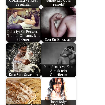
Kıpkırmızı ve Rezil
Günde Kaç Öğün
Tezgâhlar
Yemeli?
Daha İyi Bir Personal
Trainer Olmanız İçin
35 Öneri
Sen Bir Enkazsın!
Kilo Almak ve Kilo
Almak İçin
Kutu Sütü Savaşları
Önerilerim
Jinsei Kolye