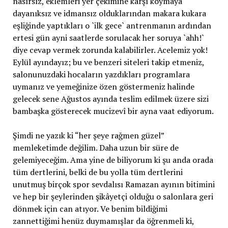
nasırsız, eklemleri yer çekimine karşı koymaya
dayanıksız ve idmansız olduklarından makara kukara
eşliğinde yaptıkları o `ilk gece` antrenmanın ardından
ertesi gün ayni saatlerde sorulacak her soruya `ahh!`
diye cevap vermek zorunda kalabilirler. Acelemiz yok!
Eylül ayındayız; bu ve benzeri siteleri takip etmeniz,
salonunuzdaki hocaların yazdıkları programlara
uymanız ve yemeğinize özen göstermeniz halinde
gelecek sene Ağustos ayında teslim edilmek üzere sizi
bambaşka gösterecek mucizevî bir ayna vaat ediyorum.
Şimdi ne yazık ki “her şeye rağmen güzel”
memleketimde değilim. Daha uzun bir süre de
gelemiyeceğim. Ama yine de biliyorum ki şu anda orada
tüm dertlerini, belki de bu yolla tüm dertlerini
unutmuş birçok spor sevdalısı Ramazan ayının bitimini
ve hep bir şeylerinden şikâyetçi olduğu o salonlara geri
dönmek için can atıyor. Ve benim bildiğimi
zannettiğimi henüz duymamışlar da öğrenmeli ki,