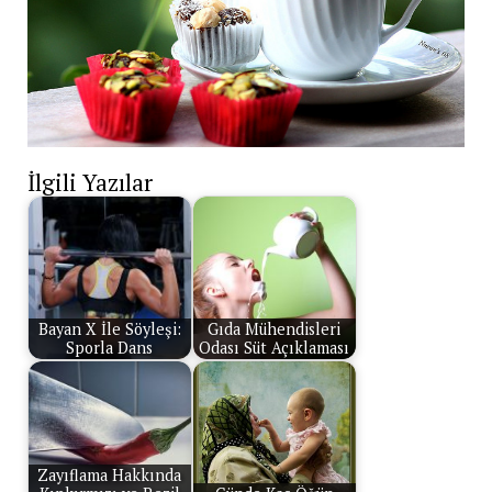
İlgili Yazılar
Bayan X İle Söyleşi:
Gıda Mühendisleri
Sporla Dans
Odası Süt Açıklaması
Zayıflama Hakkında