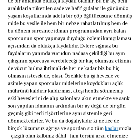
de bir anlamda oldukça faydalı olabilir. Bu bir ay, belli
aralıklarla tüketilen sade ve hafif gıdalar ile günümüz
yaşam koşullarında adeta bir çöp öğütücüsüne dönmüş
mide bu vesile ile hem bir nebze rahatlatılmış hem de
bu dönem suresince idman programından ayrı kalan
sporcunun spor yapmaya duyduğu özlemi kamçılaması
açısından da oldukça faydalıdır. Evlere sığmaz bu
faydaların yanında vücudun nadasa çekildiği bu ayın
çıkışının sporcuya verebileceği bir kaç olumsuz etkinin
de vücut bulma ihtimali de her ne kadar biz bu hiç
olmasın istesek de, olası. Özelikle bu işi hevesle ve
azimle yapan sporcular midelerine koydukları açlık
mührünü kaldırır kaldırmaz, ateşi henüz sönmemiş
eski heveslerini de alıp salonlara akın etmekte ve sanki
son yapılan idmanın ardından bir ay değil de bir gün
geçmiş gibi terli tişörtlerine aynı sistemle geri
dönmektedirler. Ve bu da doğalıyladır ki netice de
birçok lüzumsuz ağrıya ve spordan siz tüm
kaslar
ınızla
–çizgili olan kalbiniz dâhil- tam tersini arzu etmenize