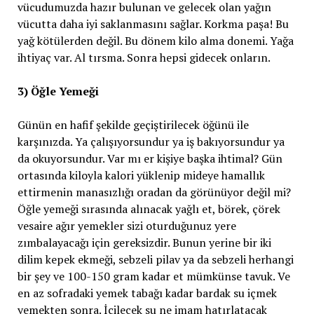
vücudumuzda hazır bulunan ve gelecek olan yağın
vücutta daha iyi saklanmasını sağlar. Korkma paşa! Bu
yağ kötülerden değil. Bu dönem kilo alma donemi. Yağa
ihtiyaç var. Al tırsma. Sonra hepsi gidecek onların.
3) Öğle Yemeği
Günün en hafif şekilde geçiştirilecek öğünü ile
karşınızda. Ya çalışıyorsundur ya iş bakıyorsundur ya
da okuyorsundur. Var mı er kişiye başka ihtimal? Gün
ortasında kiloyla kalori yüklenip mideye hamallık
ettirmenin manasızlığı oradan da görünüyor değil mi?
Öğle yemeği sırasında alınacak yağlı et, börek, çörek
vesaire ağır yemekler sizi oturduğunuz yere
zımbalayacağı için gereksizdir. Bunun yerine bir iki
dilim kepek ekmeği, sebzeli pilav ya da sebzeli herhangi
bir şey ve 100-150 gram kadar et mümkünse tavuk. Ve
en az sofradaki yemek tabağı kadar bardak su içmek
yemekten sonra. İçilecek su ne imam hatırlatacak