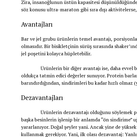
Zira, insanoğlunun üstün kapasitesi düşünüldüğünd
söz konusu ultra-maraton gibi sıra dışı aktivitelerse,
Avantajları
Bar ve jel grubu ürünlerin temel avantajı, porsiyonl
olmasıdır. Bir bisikletçinin sürüş sırasında shaker’
jel poşetini kolayca hüpletebilir.
Ürünlerin bir diğer avantajı ise, daha evvel bahset
oldukça tatmin edici değerler sunuyor. Protein barlar
barındırdığından, sindirimleri bu kadar hızlı olmaz (y
Dezavantajları
Ürünlerin dezavantajı olduğunu söylemek pek mümk
başka besinlerin işlenip bir anlamda “ön sindirime” 
yararlanıyor. Doğal şeyler yani. Ancak yine de yüks
kullanmak gerekiyor. Yani, ilk olası dezavantaj: Yanl