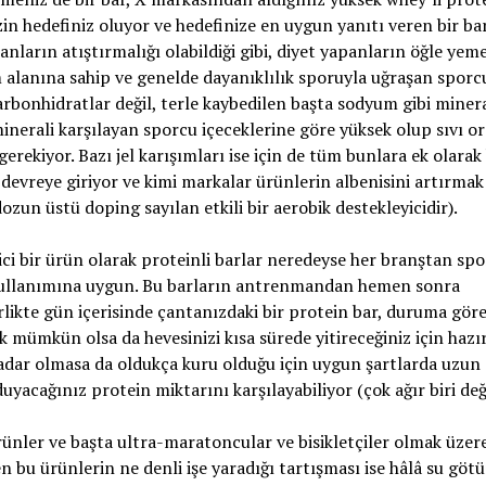
sizin hedefiniz oluyor ve hedefinize en uygun yanıtı veren bir ba
panların atıştırmalığı olabildiği gibi, diyet yapanların öğle yem
nım alanına sahip ve genelde dayanıklılık sporuyla uğraşan sporc
karbonhidratlar değil, terle kaybedilen başta sodyum gibi miner
minerali karşılayan sporcu içeceklerine göre yüksek olup sıvı o
gerekiyor. Bazı jel karışımları ise için de tüm bunlara ek olarak 
devreye giriyor ve kimi markalar ürünlerin albenisini artırmak 
 dozun üstü doping sayılan etkili bir aerobik destekleyicidir).
bir ürün olarak proteinli barlar neredeyse her branştan sp
 kullanımına uygun. Bu barların antrenmandan hemen sonra
rlikte gün içerisinde çantanızdaki bir protein bar, duruma göre,
ak mümkün olsa da hevesinizi kısa sürede yitireceğiniz için hazı
kadar olmasa da oldukça kuru olduğu için uygun şartlarda uzun
duyacağınız protein miktarını karşılayabiliyor (çok ağır biri değ
ürünler ve başta ultra-maratoncular ve bisikletçiler olmak üzer
n bu ürünlerin ne denli işe yaradığı tartışması ise hâlâ su götü