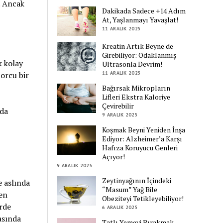
. Ancak
Dakikada Sadece +14 Adım
At, Yaşlanmayı Yavaşlat!
11 ARALIK 2025
Kreatin Artık Beyne de
Girebiliyor: Odaklanmış
k kolay
Ultrasonla Devrim!
11 ARALIK 2025
orcu bir
Bağırsak Mikropların
Lifleri Ekstra Kaloriye
Çevirebilir
uda
9 ARALIK 2025
Koşmak Beyni Yeniden İnşa
Ediyor: Alzheimer’a Karşı
Hafıza Koruyucu Genleri
Açıyor!
9 ARALIK 2025
Zeytinyağının İçindeki
 aslında
“Masum” Yağ Bile
den
Obeziteyi Tetikleyebiliyor!
rde
6 ARALIK 2025
asında
Tatlı Yemeyi Bırakmak