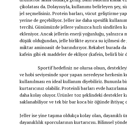
çikolatası da. Dolayısıyla, kullanımı belirleyen şey, 
jel seçmelisiniz. Protein barları, vücut geliştirme ya
yerine de geçebiliyor. Jeller ise daha spesifik kulla
tercihi. Günümüzde jellere yalnızca hızlı sindirilen 
ekleniyor. Ancak jellerin enerji yoğunluğu, yalnızca 
düşük olduğundan, jelle birlikte ayrıca su içilmesi de 
miktar aminoasit de barındırıyor. Rekabet burada da 
kafein gibi ek maddeler de ekliyor (kafein, belirli bir
Sportif hedefiniz ne olursa olsun, destekleyici 
ve hobi seviyesinde spor yapan neredeyse herkesin
kullanılması en ideal kullanım diyebiliriz. Bununla bi
kurtarıcınız olabilir. Proteinli barları evde hazırlam
daha kolay oluyor. Ürünler toz şeklindeki destekler 
saklanabiliyor ve tek bir bar koca bir öğünde ihtiyaç 
Jeller ise yine taşıma oldukça kolay olan, dayanıklı 
dayanıklılık sporcularının kurtarıcısı. Bilimsel yönde