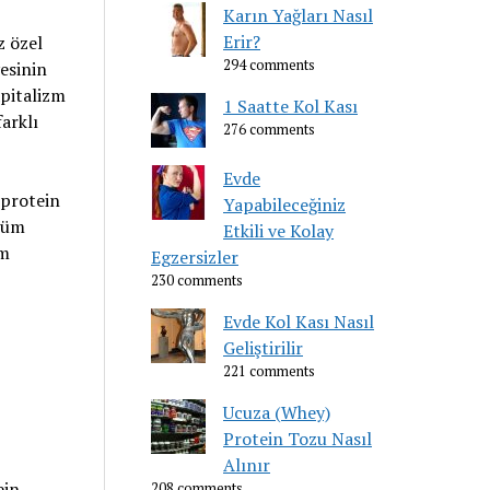
Karın Yağları Nasıl
Erir?
z özel
294 comments
yesinin
apitalizm
1 Saatte Kol Kası
farklı
276 comments
Evde
 protein
Yapabileceğiniz
 tüm
Etkili ve Kolay
im
Egzersizler
230 comments
Evde Kol Kası Nasıl
Geliştirilir
221 comments
Ucuza (Whey)
Protein Tozu Nasıl
Alınır
ein
208 comments