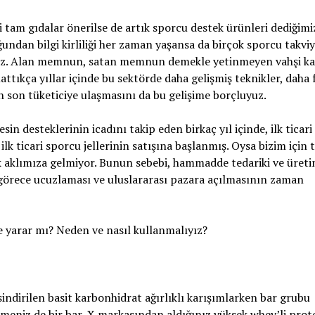
i tam gıdalar önerilse de artık sporcu destek ürünleri dediğimi
ğundan bilgi kirliliği her zaman yaşansa da birçok sporcu takvi
iliriz. Alan memnun, satan memnun demekle yetinmeyen vahşi k
lattıkça yıllar içinde bu sektörde daha gelişmiş teknikler, daha 
rin son tüketiciye ulaşmasını da bu gelişime borçluyuz.
steklerinin icadını takip eden birkaç yıl içinde, ilk ticari
ilk ticari sporcu jellerinin satışına başlanmış. Oysa bizim için
pek aklımıza gelmiyor. Bunun sebebi, hammadde tedariki ve üret
, görece ucuzlaması ve uluslararası pazara açılmasının zaman
arar mı? Neden ve nasıl kullanmalıyız?
ndirilen basit karbonhidrat ağırlıklı karışımlarken bar grubu
ezmeniz de bir bar, X markasından aldığınız yüksek whey’li prot