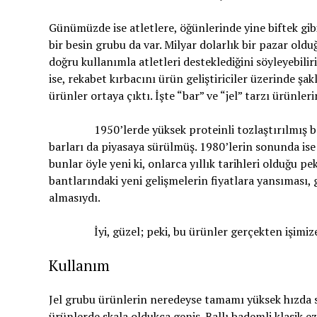
Günümüzde ise atletlere, öğünlerinde yine biftek gib
bir besin grubu da var. Milyar dolarlık bir pazar oldu
doğru kullanımla atletleri desteklediğini söyleyeb
ise, rekabet kırbacını ürün geliştiriciler üzerinde şak
ürünler ortaya çıktı. İşte “bar” ve “jel” tarzı ürünle
1950’lerde yüksek proteinli tozlaştırılmış besin de
barları da piyasaya sürülmüş. 1980’lerin sonunda ise 
bunlar öyle yeni ki, onlarca yıllık tarihleri olduğu 
bantlarındaki yeni gelişmelerin fiyatlara yansıması
almasıydı.
İyi, güzel; peki, bu ürünler gerçekten işimize y
Kullanım
Jel grubu ürünlerin neredeyse tamamı yüksek hızda si
ürünlerde skala oldukça geniş. Ballı bademli klasik 