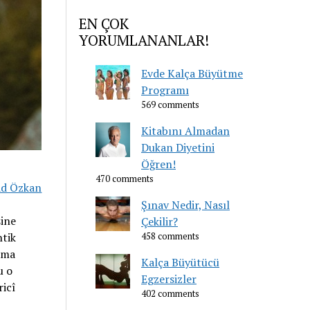
EN ÇOK
YORUMLANANLAR!
Evde Kalça Büyütme
Programı
569 comments
Kitabını Almadan
Dukan Diyetini
Öğren!
470 comments
ad Özkan
Şınav Nedir, Nasıl
sine
Çekilir?
ntik
458 comments
ama
Kalça Büyütücü
u o
Egzersizler
ricî
402 comments