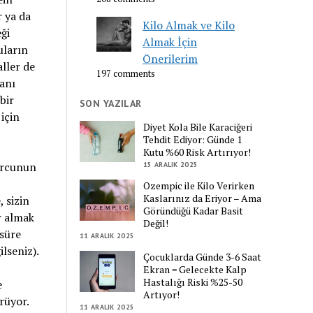
r ya da
Kilo Almak ve Kilo
eği
Almak İçin
uların
Önerilerim
aller de
197 comments
ranı
bir
SON YAZILAR
için
Diyet Kola Bile Karaciğeri
Tehdit Ediyor: Günde 1
Kutu %60 Risk Artırıyor!
orcunun
15 ARALIK 2025
Ozempic ile Kilo Verirken
Kaslarınız da Eriyor – Ama
 sizin
Göründüğü Kadar Basit
r almak
Değil!
 süre
11 ARALIK 2025
ilseniz).
Çocuklarda Günde 3-6 Saat
Ekran = Gelecekte Kalp
Hastalığı Riski %25-50
e
Artıyor!
rüyor.
11 ARALIK 2025