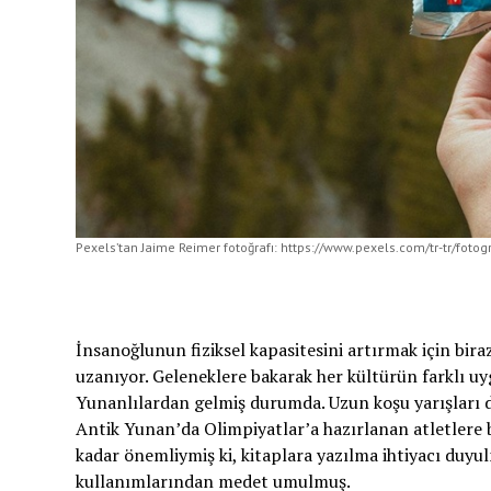
Pexels’tan Jaime Reimer fotoğrafı: https://www.pexels.com/tr-tr/foto
İnsanoğlunun fiziksel kapasitesini artırmak için bi
uzanıyor. Geleneklere bakarak her kültürün farklı uy
Yunanlılardan gelmiş durumda. Uzun koşu yarışları 
Antik Yunan’da Olimpiyatlar’a hazırlanan atletlere b
kadar önemliymiş ki, kitaplara yazılma ihtiyacı duyulm
kullanımlarından medet umulmuş.