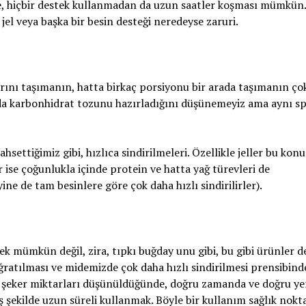
e, hiçbir destek kullanmadan da uzun saatler koşması mümkün
 jel veya başka bir besin desteği neredeyse zaruri.
arını taşımanın, hatta birkaç porsiyonu bir arada taşımanın ço
ında karbonhidrat tozunu hazırladığını düşünemeyiz ama aynı sp
tiğimiz gibi, hızlıca sindirilmeleri. Özellikle jeller bu kon
 ise çoğunlukla içinde protein ve hatta yağ türevleri de
ine de tam besinlere göre çok daha hızlı sindirilirler).
ün değil, zira, tıpkı buğday unu gibi, bu gibi ürünler de
uğratılması ve midemizde çok daha hızlı sindirilmesi prensibin
ek şeker miktarları düşünüldüğünde, doğru zamanda ve doğru ye
ış şekilde uzun süreli kullanmak. Böyle bir kullanım sağlık nokt