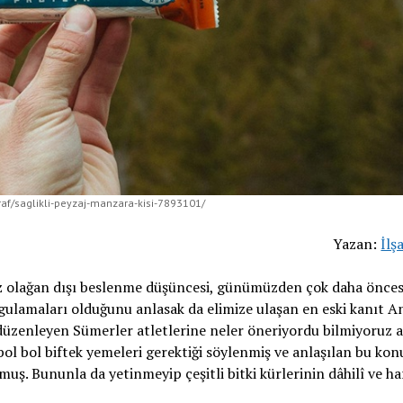
graf/saglikli-peyzaj-manzara-kisi-7893101/
Yazan:
İlş
raz olağan dışı beslenme düşüncesi, günümüzden çok daha önce
gulamaları olduğunu anlasak da elimize ulaşan en eski kanıt A
düzenleyen Sümerler atletlerine neler öneriyordu bilmiyoruz 
ol bol biftek yemeleri gerektiği söylenmiş ve anlaşılan bu kon
uş. Bununla da yetinmeyip çeşitli bitki kürlerinin dâhilî ve ha