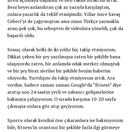
sitesi açılmaya başlandı ve ben takibi bıraktım artık.
Beni heyecanlandıran çok az yazıyla karşılaştım,
onlara yazarlık da teklif etmişimdir. Yıllar önce Savaş
Cebeci’yi de çağırmıştım ama onun Türkçe yazmakla
arası pek yok, bu sebepten de videolara yöneldi, çok da
başarılı oldu.
Sonuç olarak belki de iki yıldır hiç takip etmiyorum.
Dikkat çeken bir şey yazılmışsa zaten bir şekilde bana
ulaşıyordu zaten, bir anlamda odak merkez olmuştuk
ve bir şey biraz sivrilse bir şekilde benim haberim
oluyordu. Yurtdışını da takip etmiyorum artık. Ara
verdim. Sadece zaman zaman Google’da “fitness” diye
aratıp son 24 saatin yerli ve yabancı gelişmelerine
bakmaya çalışıyorum. O sırada karşıma 10-20 sayfa
çıkmışsa onlara göz atıp geçiyorum.
Sporcu olarak kendini öne çıkaranlara ise bakmıyorum
bile, fitness’in orantısız bir şekilde fazla ilgi görmeye