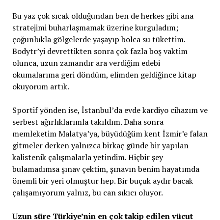
Bu yaz çok sıcak olduğundan ben de herkes gibi ana
stratejimi buharlaşmamak üzerine kurguladım;
çoğunlukla gölgelerde yaşayıp bolca su tükettim.
Bodytr’yi devrettikten sonra çok fazla boş vaktim
olunca, uzun zamandır ara verdiğim edebi
okumalarıma geri döndüm, elimden geldiğince kitap
okuyorum artık.
Sportif yönden ise, İstanbul’da evde kardiyo cihazım ve
serbest ağırlıklarımla takıldım. Daha sonra
memleketim Malatya’ya, büyüdüğüm kent İzmir’e falan
gitmeler derken yalnızca birkaç günde bir yapılan
kalistenik çalışmalarla yetindim. Hiçbir şey
bulamadımsa şınav çektim, şınavın benim hayatımda
önemli bir yeri olmuştur hep. Bir buçuk aydır bacak
çalışamıyorum yalnız, bu can sıkıcı oluyor.
Uzun süre Türkiye’nin en çok takip edilen vücut