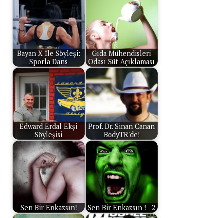
Bayan X İle Söyleşi:
Gıda Mühendisleri
Sporla Dans
Odası Süt Açıklaması
Edward Erdal Ekşi
Prof. Dr. Sinan Canan
Söyleşisi
BodyTR'de!
Sen Bir Enkazsın!
Sen Bir Enkazsın ! - 2