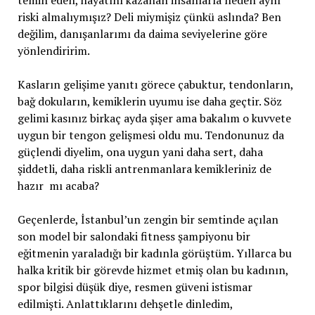
temin eden, hayatını kazanan insanlarla neden aynı
riski almalıymışız? Deli miymişiz çünkü aslında? Ben
değilim, danışanlarımı da daima seviyelerine göre
yönlendiririm.
Kasların gelişime yanıtı görece çabuktur, tendonların,
bağ dokuların, kemiklerin uyumu ise daha geçtir. Söz
gelimi kasınız birkaç ayda şişer ama bakalım o kuvvete
uygun bir tengon gelişmesi oldu mu. Tendonunuz da
güçlendi diyelim, ona uygun yani daha sert, daha
şiddetli, daha riskli antrenmanlara kemikleriniz de
hazır mı acaba?
Geçenlerde, İstanbul’un zengin bir semtinde açılan
son model bir salondaki fitness şampiyonu bir
eğitmenin yaraladığı bir kadınla görüştüm. Yıllarca bu
halka kritik bir görevde hizmet etmiş olan bu kadının,
spor bilgisi düşük diye, resmen güveni istismar
edilmişti. Anlattıklarını dehşetle dinledim,