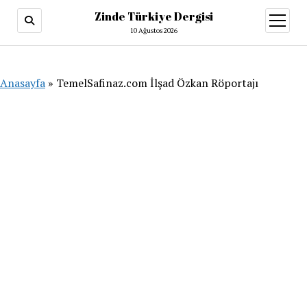
Zinde Türkiye Dergisi
menüy
aç
10 Ağustos 2026
Anasayfa
»
TemelSafinaz.com İlşad Özkan Röportajı