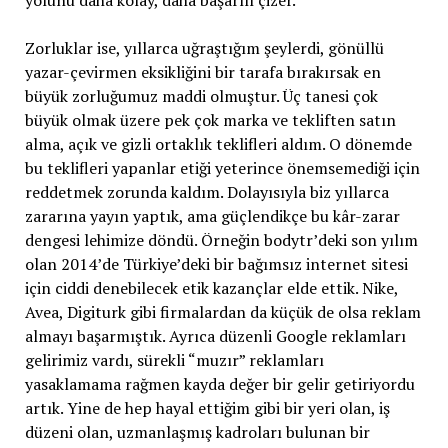
yolunu daha kolay, daha başarılı çizer.
Zorluklar ise, yıllarca uğraştığım şeylerdi, gönüllü
yazar-çevirmen eksikliğini bir tarafa bırakırsak en
büyük zorluğumuz maddi olmuştur. Üç tanesi çok
büyük olmak üzere pek çok marka ve tekliften satın
alma, açık ve gizli ortaklık teklifleri aldım. O dönemde
bu teklifleri yapanlar etiği yeterince önemsemediği için
reddetmek zorunda kaldım. Dolayısıyla biz yıllarca
zararına yayın yaptık, ama güçlendikçe bu kâr-zarar
dengesi lehimize döndü. Örneğin bodytr’deki son yılım
olan 2014’de Türkiye’deki bir bağımsız internet sitesi
için ciddi denebilecek etik kazançlar elde ettik. Nike,
Avea, Digiturk gibi firmalardan da küçük de olsa reklam
almayı başarmıştık. Ayrıca düzenli Google reklamları
gelirimiz vardı, sürekli “muzır” reklamları
yasaklamama rağmen kayda değer bir gelir getiriyordu
artık. Yine de hep hayal ettiğim gibi bir yeri olan, iş
düzeni olan, uzmanlaşmış kadroları bulunan bir