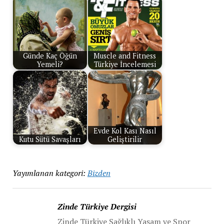
Günde Kaç Öğün
Muscle and Fitness
Yemeli?
Türkiye İncelemesi
Evde Kol Kası Nasıl
Kutu Sütü Savaşları
Geliştirilir
Yayımlanan kategori:
Bizden
Zinde Türkiye Dergisi
Zinde Türkiye Sağlıklı Yaşam ve Spor