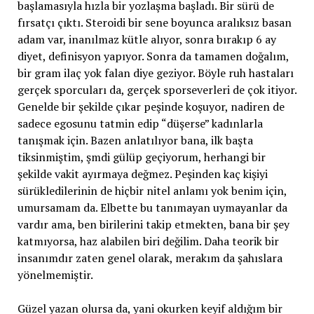
başlamasıyla hızla bir yozlaşma başladı. Bir sürü de
fırsatçı çıktı. Steroidi bir sene boyunca aralıksız basan
adam var, inanılmaz kütle alıyor, sonra bırakıp 6 ay
diyet, definisyon yapıyor. Sonra da tamamen doğalım,
bir gram ilaç yok falan diye geziyor. Böyle ruh hastaları
gerçek sporcuları da, gerçek sporseverleri de çok itiyor.
Genelde bir şekilde çıkar peşinde koşuyor, nadiren de
sadece egosunu tatmin edip “düşerse” kadınlarla
tanışmak için. Bazen anlatılıyor bana, ilk başta
tiksinmiştim, şmdi gülüp geçiyorum, herhangi bir
şekilde vakit ayırmaya değmez. Peşinden kaç kişiyi
sürükledilerinin de hiçbir nitel anlamı yok benim için,
umursamam da. Elbette bu tanımayan uymayanlar da
vardır ama, ben birilerini takip etmekten, bana bir şey
katmıyorsa, haz alabilen biri değilim. Daha teorik bir
insanımdır zaten genel olarak, merakım da şahıslara
yönelmemiştir.
Güzel yazan olursa da, yani okurken keyif aldığım bir