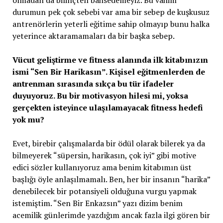
olmadan da bilinçten bahsedemeyiz. Bu vahim
durumun pek çok sebebi var ama bir sebep de kuşkusuz
antrenörlerin yeterli eğitime sahip olmayıp bunu halka
yeterince aktaramamaları da bir başka sebep.
Vücut geliştirme ve fitness alanında ilk kitabınızın
ismi “Sen Bir Harikasın”. Kişisel eğitmenlerden de
antrenman sırasında sıkça bu tür ifadeler
duyuyoruz. Bu bir motivasyon hilesi mi, yoksa
gerçekten isteyince ulaşılamayacak fitness hedefi
yok mu?
Evet, birebir çalışmalarda bir ödül olarak bilerek ya da
bilmeyerek “süpersin, harikasın, çok iyi” gibi motive
edici sözler kullanıyoruz ama benim kitabımın üst
başlığı öyle anlaşılmamalı. Ben, her bir insanın “harika”
denebilecek bir potansiyeli olduğuna vurgu yapmak
istemiştim. “Sen Bir Enkazsın” yazı dizim benim
acemilik günlerimde yazdığım ancak fazla ilgi gören bir