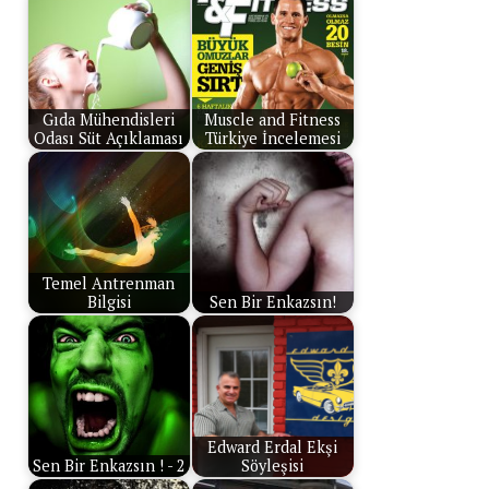
Gıda Mühendisleri
Muscle and Fitness
Odası Süt Açıklaması
Türkiye İncelemesi
Temel Antrenman
Bilgisi
Sen Bir Enkazsın!
Edward Erdal Ekşi
Sen Bir Enkazsın ! - 2
Söyleşisi