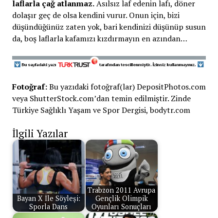
laflarla çağ atlanmaz.
Asılsız laf edenin lafı, döner
dolaşır geç de olsa kendini vurur. Onun için, bizi
düşündüğünüz zaten yok, bari kendinizi düşünüp susun
da, boş laflarla kafamızı kızdırmayın en azından…
Fotoğraf:
Bu yazıdaki fotoğraf(lar) DepositPhotos.com
veya ShutterStock.com’dan temin edilmiştir. Zinde
Türkiye Sağlıklı Yaşam ve Spor Dergisi, bodytr.com
İlgili Yazılar
Trabzon 2011 Avrupa
Bayan X İle Söyleşi:
Gençlik Olimpik
Sporla Dans
Oyunları Sonuçları