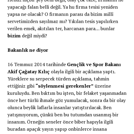
yapacağı falan belli değil. Ya hu firma tesisi yeniden
yapsa ne olacak? O firmanın parası da bizim millî
servetimizden sayılmaz mı? Yıkılan tesis yapılırken
verilen emek, akıtılan ter, harcanan para… bunlar
bizim
değil miydi?
Bakanlık ne diyor
16 Temmuz 2014 tarihinde
Gençlik ve Spor Bakanı
Akif Çağatay Kılıç
olayla ilgili bir açıklama yaptı.
Yüreklere su serpecek türden açıklama, tahmin
ettiğiniz gibi
“söylenmesi gerekenler”
üzerine
kuruluydu. Ben bıktım bu işten, bir felaket yaşanmadan
önce her türlü ihmale göz yumulacak, sonra da bir olay
olunca beylik laflarla insanlar yatıştırılacak. Ben
yatışmıyorum, çünkü ben bu tutumdan usanmış bir
insanım. Örneğin seneler önce biber hapıyla ilgili
buradan apaçık yayın yapıp onbinlerce insana