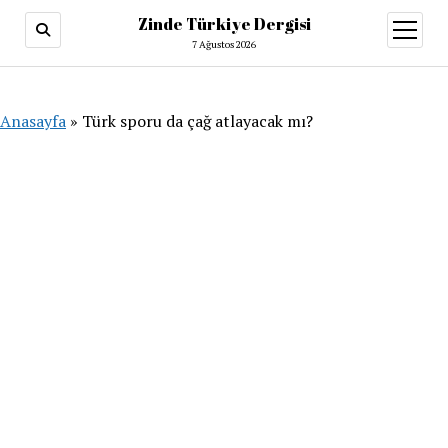
Zinde Türkiye Dergisi
menüy
aç
7 Ağustos 2026
Anasayfa
»
Türk sporu da çağ atlayacak mı?