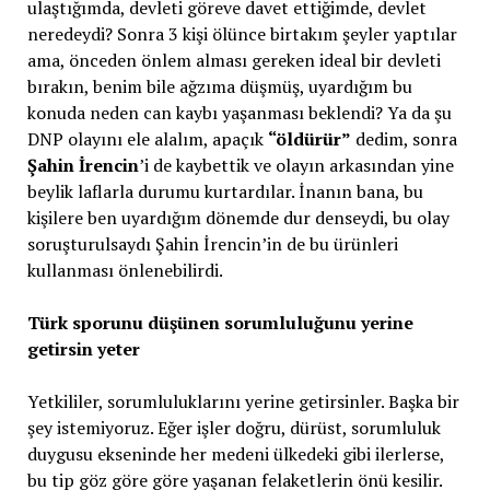
ulaştığımda, devleti göreve davet ettiğimde, devlet
neredeydi? Sonra 3 kişi ölünce birtakım şeyler yaptılar
ama, önceden önlem alması gereken ideal bir devleti
bırakın, benim bile ağzıma düşmüş, uyardığım bu
konuda neden can kaybı yaşanması beklendi? Ya da şu
DNP olayını ele alalım, apaçık
“öldürür”
dedim, sonra
Şahin İrencin
’i de kaybettik ve olayın arkasından yine
beylik laflarla durumu kurtardılar. İnanın bana, bu
kişilere ben uyardığım dönemde dur denseydi, bu olay
soruşturulsaydı Şahin İrencin’in de bu ürünleri
kullanması önlenebilirdi.
Türk sporunu düşünen sorumluluğunu yerine
getirsin yeter
Yetkililer, sorumluluklarını yerine getirsinler. Başka bir
şey istemiyoruz. Eğer işler doğru, dürüst, sorumluluk
duygusu ekseninde her medeni ülkedeki gibi ilerlerse,
bu tip göz göre göre yaşanan felaketlerin önü kesilir.