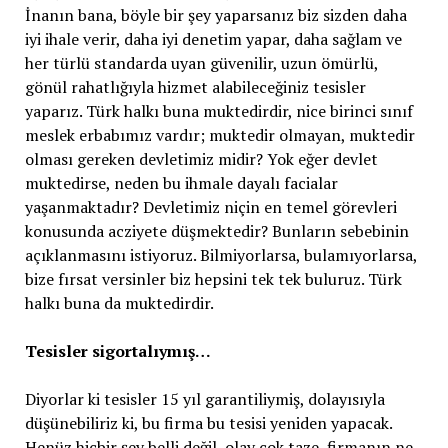
İnanın bana, böyle bir şey yaparsanız biz sizden daha
iyi ihale verir, daha iyi denetim yapar, daha sağlam ve
her türlü standarda uyan güvenilir, uzun ömürlü,
gönül rahatlığıyla hizmet alabileceğiniz tesisler
yaparız. Türk halkı buna muktedirdir, nice birinci sınıf
meslek erbabımız vardır; muktedir olmayan, muktedir
olması gereken devletimiz midir? Yok eğer devlet
muktedirse, neden bu ihmale dayalı facialar
yaşanmaktadır? Devletimiz niçin en temel görevleri
konusunda acziyete düşmektedir? Bunların sebebinin
açıklanmasını istiyoruz. Bilmiyorlarsa, bulamıyorlarsa,
bize fırsat versinler biz hepsini tek tek buluruz. Türk
halkı buna da muktedirdir.
Tesisler sigortalıymış…
Diyorlar ki tesisler 15 yıl garantiliymiş, dolayısıyla
düşünebiliriz ki, bu firma bu tesisi yeniden yapacak.
Henüz hiçbir şey belli değil, olay çok taze, firmanın ne