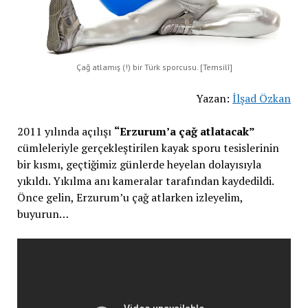
Çağ atlamış (!) bir Türk sporcusu. [Temsilî]
Yazan:
İlşad Özkan
2011 yılında açılışı
“Erzurum’a çağ atlatacak”
cümleleriyle gerçekleştirilen kayak sporu tesislerinin
bir kısmı, geçtiğimiz günlerde heyelan dolayısıyla
yıkıldı. Yıkılma anı kameralar tarafından kaydedildi.
Önce gelin, Erzurum’u çağ atlarken izleyelim,
buyurun…