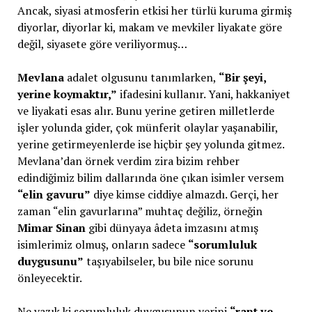
Ancak, siyasi atmosferin etkisi her türlü kuruma girmiş
diyorlar, diyorlar ki, makam ve mevkiler liyakate göre
değil, siyasete göre veriliyormuş…
Mevlana
adalet olgusunu tanımlarken,
“Bir şeyi,
yerine koymaktır,”
ifadesini kullanır. Yani, hakkaniyet
ve liyakati esas alır. Bunu yerine getiren milletlerde
işler yolunda gider, çok münferit olaylar yaşanabilir,
yerine getirmeyenlerde ise hiçbir şey yolunda gitmez.
Mevlana’dan örnek verdim zira bizim rehber
edindiğimiz bilim dallarında öne çıkan isimler versem
“elin gavuru”
diye kimse ciddiye almazdı. Gerçi, her
zaman “elin gavurlarına” muhtaç değiliz, örneğin
Mimar Sinan
gibi dünyaya âdeta imzasını atmış
isimlerimiz olmuş, onların sadece
“sorumluluk
duygusunu”
taşıyabilseler, bu bile nice sorunu
önleyecektir.
Ne yazık ki sorumluluk duygusunun yerini
“rant ve