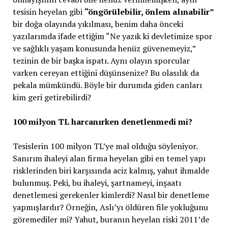
tesisin heyelan gibi
“öngörülebilir, önlem alınabilir”
bir doğa olayında yıkılması, benim daha önceki
yazılarımda ifade ettiğim “Ne yazık ki devletimize spor
ve sağlıklı yaşam konusunda henüz güvenemeyiz,”
tezinin de bir başka ispatı. Aynı olayın sporcular
varken cereyan ettiğini düşünsenize? Bu olasılık da
pekala mümkündü. Böyle bir durumda giden canları
kim geri getirebilirdi?
100 milyon TL harcanırken denetlenmedi mi?
Tesislerin 100 milyon TL’ye mal olduğu söyleniyor.
Sanırım ihaleyi alan firma heyelan gibi en temel yapı
risklerinden biri karşısında aciz kalmış, yahut ihmalde
bulunmuş. Peki, bu ihaleyi, şartnameyi, inşaatı
denetlemesi gerekenler kimlerdi? Nasıl bir denetleme
yapmışlardır? Örneğin, Aslı’yı öldüren file yokluğunu
göremediler mi? Yahut, buranın heyelan riski 2011’de