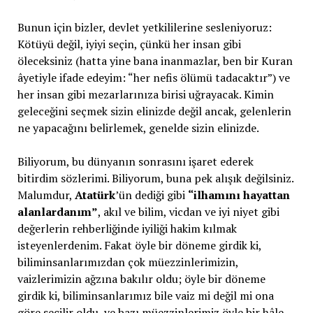
Bunun için bizler, devlet yetkililerine sesleniyoruz:
Kötüyü değil, iyiyi seçin, çünkü her insan gibi
öleceksiniz (hatta yine bana inanmazlar, ben bir Kuran
âyetiyle ifade edeyim: “her nefis ölümü tadacaktır”) ve
her insan gibi mezarlarınıza birisi uğrayacak. Kimin
geleceğini seçmek sizin elinizde değil ancak, gelenlerin
ne yapacağını belirlemek, genelde sizin elinizde.
Biliyorum, bu dünyanın sonrasını işaret ederek
bitirdim sözlerimi. Biliyorum, buna pek alışık değilsiniz.
Malumdur,
Atatürk
’ün dediği gibi
“ilhamını hayattan
alanlardanım”
, akıl ve bilim, vicdan ve iyi niyet gibi
değerlerin rehberliğinde iyiliği hakim kılmak
isteyenlerdenim. Fakat öyle bir döneme girdik ki,
biliminsanlarımızdan çok müezzinlerimizin,
vaizlerimizin ağzına bakılır oldu; öyle bir döneme
girdik ki, biliminsanlarımız bile vaiz mi değil mi ona
göre seçilir oldu, ve bazı müezzinlerimiz öyle bir hâle