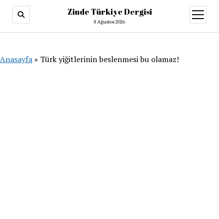
Zinde Türkiye Dergisi
menüy
aç
8 Ağustos 2026
Anasayfa
»
Türk yiğitlerinin beslenmesi bu olamaz!