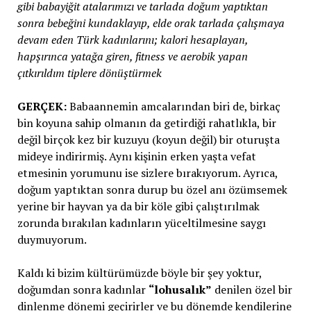
gibi babayiğit atalarımızı ve tarlada doğum yaptıktan
sonra bebeğini kundaklayıp, elde orak tarlada çalışmaya
devam eden Türk kadınlarını; kalori hesaplayan,
hapşırınca yatağa giren, fitness ve aerobik yapan
çıtkırıldım tiplere dönüştürmek
GERÇEK:
Babaannemin amcalarından biri de, birkaç
bin koyuna sahip olmanın da getirdiği rahatlıkla, bir
değil birçok kez bir kuzuyu (koyun değil) bir oturuşta
mideye indirirmiş. Aynı kişinin erken yaşta vefat
etmesinin yorumunu ise sizlere bırakıyorum. Ayrıca,
doğum yaptıktan sonra durup bu özel anı özümsemek
yerine bir hayvan ya da bir köle gibi çalıştırılmak
zorunda bırakılan kadınların yüceltilmesine saygı
duymuyorum.
Kaldı ki bizim kültürümüzde böyle bir şey yoktur,
doğumdan sonra kadınlar
“lohusalık”
denilen özel bir
dinlenme dönemi geçirirler ve bu dönemde kendilerine