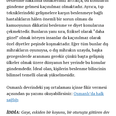
beslenme hakkında bildiklerimiz arttıkça, bu konuların
gündeme gelmesi kaçınılmaz olmaktadır. Ayrıca, tıp
tekniklerindeki gelişmelere karşın beslenmeye bağlı
hastalıkların hâlen önemli bir sorun olması da
kamuoyunun dikkatini beslenme ve diyet konularına
çekmektedir. Bunların yanı sıra, fiziksel olarak “daha
güzel” olmak isteyen insanlar da kaçınılmaz olarak
özel diyetler peşinde koşmaktadır. Eğer tüm bunlar dış
mihrakların oyunuysa, o dış mihrakın uzayda, başka
gezegenlerde aranması gerekir çünkü başta gelişmiş
ülkeler olmak üzere dünyanın her yerinde bu konular
gündemdedir. İdeal olan, kişilerin beslenme bilincinin
bilimsel temelli olarak yükselmesidir.
Osmanlı devrindeki yaş ortalaması içinse fikir vermesi
açısından şu yazımı okuyabilirsiniz:
Osmanlı’da halk
sağlığı
İDDİA:
Gaye, eskiden bir koyunu, bir oturuşta götüren dev