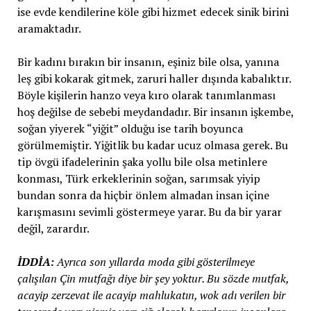
ise evde kendilerine köle gibi hizmet edecek sinik birini
aramaktadır.
Bir kadını bırakın bir insanın, eşiniz bile olsa, yanına
leş gibi kokarak gitmek, zaruri haller dışında kabalıktır.
Böyle kişilerin hanzo veya kıro olarak tanımlanması
hoş değilse de sebebi meydandadır. Bir insanın işkembe,
soğan yiyerek “yiğit” olduğu ise tarih boyunca
görülmemiştir. Yiğitlik bu kadar ucuz olmasa gerek. Bu
tip övgü ifadelerinin şaka yollu bile olsa metinlere
konması, Türk erkeklerinin soğan, sarımsak yiyip
bundan sonra da hiçbir önlem almadan insan içine
karışmasını sevimli göstermeye yarar. Bu da bir yarar
değil, zarardır.
İDDİA:
Ayrıca son yıllarda moda gibi gösterilmeye
çalışılan Çin mutfağı diye bir şey yoktur. Bu sözde mutfak,
acayip zerzevat ile acayip mahlukatın, wok adı verilen bir