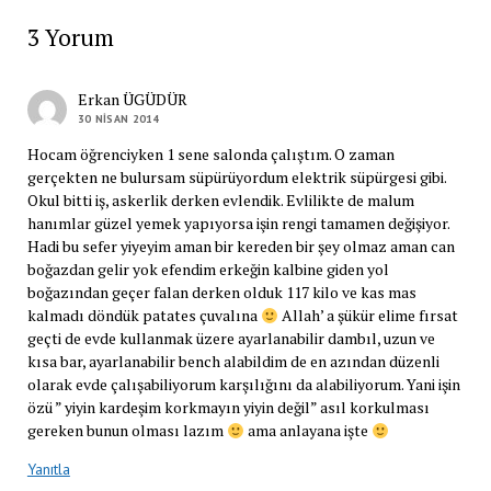
3 Yorum
Erkan ÜGÜDÜR
30 NISAN 2014
Hocam öğrenciyken 1 sene salonda çalıştım. O zaman
gerçekten ne bulursam süpürüyordum elektrik süpürgesi gibi.
Okul bitti iş, askerlik derken evlendik. Evlilikte de malum
hanımlar güzel yemek yapıyorsa işin rengi tamamen değişiyor.
Hadi bu sefer yiyeyim aman bir kereden bir şey olmaz aman can
boğazdan gelir yok efendim erkeğin kalbine giden yol
boğazından geçer falan derken olduk 117 kilo ve kas mas
kalmadı döndük patates çuvalına
Allah’ a şükür elime fırsat
geçti de evde kullanmak üzere ayarlanabilir dambıl, uzun ve
kısa bar, ayarlanabilir bench alabildim de en azından düzenli
olarak evde çalışabiliyorum karşılığını da alabiliyorum. Yani işin
özü ” yiyin kardeşim korkmayın yiyin değil” asıl korkulması
gereken bunun olması lazım
ama anlayana işte
Yanıtla