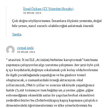
İlşad Özkan (ZT Yönetim Hesabı)
30 NISAN 2014
Çok doğru söylüyorsunuz. İnsanlara ölçüsüz yemenin, doğal
bile yense, nasıl zararlı olabileceğini anlatmak önemli.
Yanıtla
cemal ünlü
30 NISAN 2014
” atasözü: İt izi İLE ,At izi(ini) birbirine karıştırmak”tam bunu
yapmaya çalışıyorlar.algı yaratma çalışması .her şeyi öyle çok
iç içe koydularki,doğruyu ıskalamak çok kolay oldu.beslenme
ile ilgili çocukluğumda yaşadığım ve bu günlere temel
oluşturacak, o zamanlardaki örneği aktarayım. okul
yıllarımızdı,1966 lı yıllar ve sonrası idi.köyde yaşadığımız
halde (!),süt tozunu,ve tam buğday un ,u yerine ,çiğne ,çiğne
eritemedğimiz ekmeklik unlar ile yapılan berbat ekmekleri
yedirdiler.bizler bu (Zehirleri)kapış kapış kapmaya çalıştık.o
dönemlerdeki öğretmenlerimiz ve ülke yöneticilerimiz bu