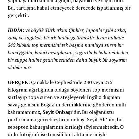
yapmayanlardan daha güçlü, dayanıklı ve sağlıklıdır.
Bu, tartışma kabul etmeyecek derecede ispatlanmış bir
gerçektir.
İDDİA:
ve büyük Türk ırkını Çinliler, Japonlar gibi sıska,
zayıf ve sağlıksız bir ırk haline getirmektir. İcabı halinde
240 kiloluk top mermisini tek başına namluya süren bir
babayiğidin, kalori hesaplayan, yoğurtlu kebabı reddeden
bir züppe haline getirilmesinden daha büyük bir soykırım
olabilir mi?
GERÇEK:
Çanakkale Cephesi’nde 240 veya 275
kilogram ağırlığında olduğu söylenen top mermisini
sırtlayıp topa süren ve ateşleyerek İngiliz düşman
savaş gemisini Boğaz’ın derinliklerine gönderen millî
kahramanımız,
Seyit Onbaşı
’dır. Bu olağanüstü
performansı gerçekleştiren onbaşı Seyit Ali’nin, bu
sebepten kaburgalarının kırıldığı söylenmektedir. O
ünlü fotoğrafı ise temsilî bir tahta mermiyle