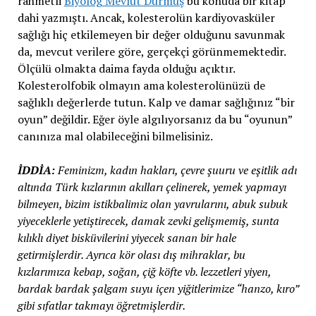
rahmetli
Biyolog Mevlüt Durmuş
bu konuda bir kitap
dahi yazmıştı. Ancak, kolesterolün kardiyovasküler
sağlığı hiç etkilemeyen bir değer olduğunu savunmak
da, mevcut verilere göre, gerçekçi görünmemektedir.
Ölçülü olmakta daima fayda olduğu açıktır.
Kolesterolfobik olmayın ama kolesterolünüzü de
sağlıklı değerlerde tutun. Kalp ve damar sağlığınız “bir
oyun” değildir. Eğer öyle algılıyorsanız da bu “oyunun”
canınıza mal olabileceğini bilmelisiniz.
İDDİA:
Feminizm, kadın hakları, çevre şuuru ve eşitlik adı
altında Türk kızlarının akılları çelinerek, yemek yapmayı
bilmeyen, bizim istikbalimiz olan yavrularını, abuk subuk
yiyeceklerle yetiştirecek, damak zevki gelişmemiş, sunta
kılıklı diyet bisküvilerini yiyecek sanan bir hale
getirmişlerdir. Ayrıca kör olası dış mihraklar, bu
kızlarımıza kebap, soğan, çiğ köfte vb. lezzetleri yiyen,
bardak bardak şalgam suyu içen yiğitlerimize “hanzo, kıro”
gibi sıfatlar takmayı öğretmişlerdir.