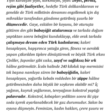
Yiyin kardeşim yiyin, korkmayın, yiyin!
Diyet, perhiz,
rejim gibi faaliyetler,
hedefte Türk delikanlılarının ve
genelde de Türk milletinin devamını engellemek için dış
mihraklar tarafından gündeme getirilmiş şuurlu bir
düzmecedir.
Gaye, eskiden bir koyunu, bir oturuşta
götüren dev gibi
babayiğit atalarımızı
ve tarlada doğum
yaptıktan sonra bebeğini kundaklayıp, elde orak tarlada
çalışmaya devam eden Türk kadınlarını;
kalori
hesaplayan, hapşırınca yatağa giren, fitness ve aerobik
yapan çıtkırıldım tiplere dönüştürmek ve büyük Türk ırkını
Çinliler, Japonlar gibi sıska,
zayıf ve sağlıksız bir ırk
hâline getirmektir. İcabı halinde 240 kiloluk top mermisini
tek başına namluya süren bir
babayiğidin,
kalori
hesaplayan, yoğurtlu kebabı reddeden bir
züppe
hâline
getirilmesinden daha büyük bir soykırım olabilir mi? İç
yağının, kuyruk yağlarının, tereyağının kolestrol yaptığı
palavradır.
Kolestrol, kebapları yedikten sonra iki şişe
soda içerek ayarlanabilecek bir gaz durumudur. Sakın bu
oyuna düşmeyin. Feminizm, kadın hakları, çevre şuuru ve