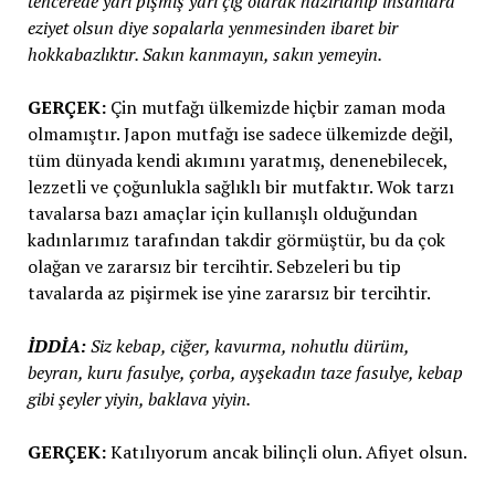
tencerede yarı pişmiş yarı çiğ olarak hazırlanıp insanlara
eziyet olsun diye sopalarla yenmesinden ibaret bir
hokkabazlıktır. Sakın kanmayın, sakın yemeyin.
GERÇEK:
Çin mutfağı ülkemizde hiçbir zaman moda
olmamıştır. Japon mutfağı ise sadece ülkemizde değil,
tüm dünyada kendi akımını yaratmış, denenebilecek,
lezzetli ve çoğunlukla sağlıklı bir mutfaktır. Wok tarzı
tavalarsa bazı amaçlar için kullanışlı olduğundan
kadınlarımız tarafından takdir görmüştür, bu da çok
olağan ve zararsız bir tercihtir. Sebzeleri bu tip
tavalarda az pişirmek ise yine zararsız bir tercihtir.
İDDİA:
Siz kebap, ciğer, kavurma, nohutlu dürüm,
beyran, kuru fasulye, çorba, ayşekadın taze fasulye, kebap
gibi şeyler yiyin, baklava yiyin.
GERÇEK:
Katılıyorum ancak bilinçli olun. Afiyet olsun.