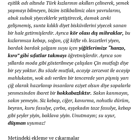
eşitlik adı altında Türk kızlarının akılları çelinerek, yemek
yapmayı bilmeyen, bizim istikbalimiz olan yavrularını,
abuk subuk yiyeceklerle yetiştirecek, damak zevki
gelişmemiş, sunta kılıklı diyet bisküvilerini yiyecek sanan
bir hale getirmişlerdir. Ayrıca
kör olası dış mihraklar,
bu
kızlarımıza kebap, soğan, çiğ köfte vb. lezzetleri yiyen,
bardak bardak şalgam suyu içen
yiğitlerimize “hanzo,
kıro” gibi sıfatlar takmayı
öğretmişlerdir. Ayrıca son
yıllarda moda gibi gösterilmeye çalışılan Çin mutfağı diye
bir şey yoktur. Bu sözde mutfak, acayip zerzevat ile acayip
mahlukatın, wok adı verilen bir tencerede yarı pişmiş yarı
çiğ olarak hazırlanıp insanlara eziyet olsun diye sopalarla
yenmesinden ibaret bir
hokkabazlıktır.
Sakın kanmayın,
sakın yemeyin. Siz kebap, ciğer, kavurma, nohutlu dürüm,
beyran, kuru fasulye, çorba, ayşekadın taze fasulye, kebap
gibi şeyler yiyin, baklava yiyin. Unutmayın; su uyur,
düşman
uyumaz!
Metindeki ekleme ve çıkarmalar