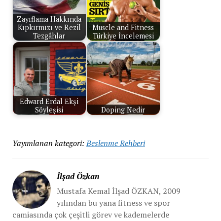
Zayıflama Hakkında
Kıpkırmızı ve Rezil
Muscle and Fitness
Tezgâhlar
Türkiye İncelemesi
Edward Erdal Ekşi
Söyleşisi
Doping Nedir
Yayımlanan kategori:
Beslenme Rehberi
İlşad Özkan
Mustafa Kemal İlşad ÖZKAN, 2009
yılından bu yana fitness ve spor
camiasında çok çeşitli görev ve kademelerde