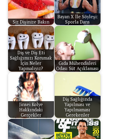
Bayan X İle Söyleşi:
Siz Dişinize Bakın
Sporla Dans
Diş ve Diş Eti
Sağlığımızı Korumak
İçin Neler
Gıda Mühendisleri
Yapmalıyız?
Odası Süt Açıklaması
Diş Sağlığında
Jinsei Kolye
Yapılması ve
Hakkındaki
Yapılmaması
Gerçekler
Gerekenler