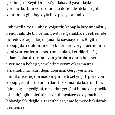
çekilmiştir. Seyit Onbaşı’yı daha 50 yaşındayken
vereme kurban verdik, ona, o dönemlerdeki birçok
kahraman gibi layıkıyla bakıp yaşatamadık.
Rahmetli Seyit Onbaşı yoğurtlu kebapla büyümemişti,
kendi hâlinde bir ormancıydı ve Çanakkale cephesinde
neredeyse aç biilaç düşmanla savaşıyordu. Bugün
kebapçıları dolduran ve tek dertleri vergi kaçırmanın
yeni yöntemlerini araştırmak olan, kendilerini “iş
adamı” olarak tanımlayan güruhun onun hatırası
üzerinden kebap yemelerine cevaz çıkarmasını
anlamak mümkün değil doğrusu. Gerçi yesinler,
mümkünse hiç durmadan günde 6 sefer çift porsiyon
kebap yesinler de onlardan tez zamanda kurtulalım.
İşin aslı; ne yediğini, ne kadar yediğini bilmek züppelik
olmadığı gibi, ölçüsüzce ve bilinçsizce çok yemek de
babayiğitlik değildir. Bu sıfatlar yeme içmeye bakılarak
verilemez.