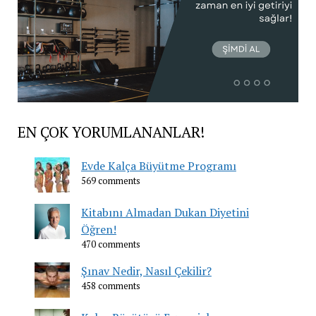
EN ÇOK YORUMLANANLAR!
Evde Kalça Büyütme Programı
569 comments
Kitabını Almadan Dukan Diyetini
Öğren!
470 comments
Şınav Nedir, Nasıl Çekilir?
458 comments