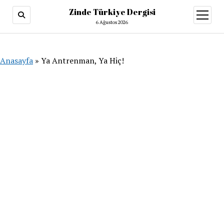
Zinde Türkiye Dergisi
menüy
aç
6 Ağustos 2026
Anasayfa
»
Ya Antrenman, Ya Hiç!