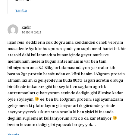
Yanıtla
kadir
30 EKIM 2013
ilşad reis dediklerin çok dogru ama kendimden örnek vereyim
müsadenle 5yıldır bu sporun içindeyim suplement harici tek bir
steroid dahi kullanmadım bunun içinde gayet mutlu ve
memnunum mesela bugün antrenmanım var ben tam
bilmiyorum ama 82-83kg ortalamasındayım şu sıralar kilo
başına 2gr protein hesabından en kötü benim 160gram protein
almam lazım ki gelişebileyim buda 803tl asgari ücretin oldugu
bir ülkede imkansız gibi bir şey ki ben saglam agırlık
antrenmanları çıkarıyorum seninde dedigin gibi ölesiye kadar
öyle söyleyim
ee ben bu 160gram proteini saglayamazsam
gelişemem ki platodayım gitmiyor artık gücümde yerinde
sayıyor yiyecek sıkıntısına oranla ki ben yiyici bi insanda
degilim suplement kullanıyorum artık o da kar etmiyor
benim hocanın dedigi gibi yapacak bir şey yok…
Yanıtla