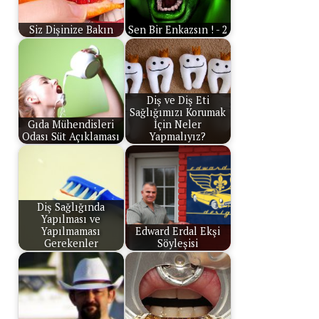
Siz Dişinize Bakın
Sen Bir Enkazsın ! - 2
Diş ve Diş Eti
Sağlığımızı Korumak
Gıda Mühendisleri
İçin Neler
Odası Süt Açıklaması
Yapmalıyız?
Diş Sağlığında
Yapılması ve
Yapılmaması
Edward Erdal Ekşi
Gerekenler
Söyleşisi