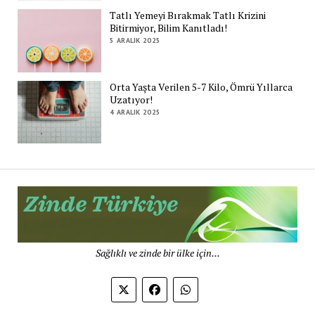
Tatlı Yemeyi Bırakmak Tatlı Krizini
Bitirmiyor, Bilim Kanıtladı!
5 ARALIK 2025
Orta Yaşta Verilen 5-7 Kilo, Ömrü Yıllarca
Uzatıyor!
4 ARALIK 2025
Zi
Tü
De
Sağlıklı ve zinde bir ülke için...