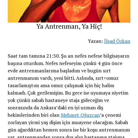
Ya Antrenman, Ya Hiç!
Yazan:
İlşad Özkan
Saat tam tamına 21:30. Şu an nefes nefese bilgisayarın
başına oturdum. Nefes nefeseyim çünkü 4 gün önce
evde antrenmanlarıma başladım ve bugün sırt
antrenmanım vardı, yeni bitti. Aslında, sırt+omuz
tasarlamıştım ama omuz çalışmak için hiç halim
kalmadı. Çok gerilemişim. Bu gece ise uyumaya niyetim
yok çünkü sabah hastaneye staja gideceğim ve
sonrasında da Ankara’daki en iyi uzman diş
hekimlerinden biri olan
Mehmet Oğuzcan
’a çenemi
zorlayan yirmi yaş dişim için muayene olacağım. Sabah
gün ağardıktan hemen sonra ise bir koşu antrenmanım
var, antrenmandan sonra duş alıp hastaneye stajıma