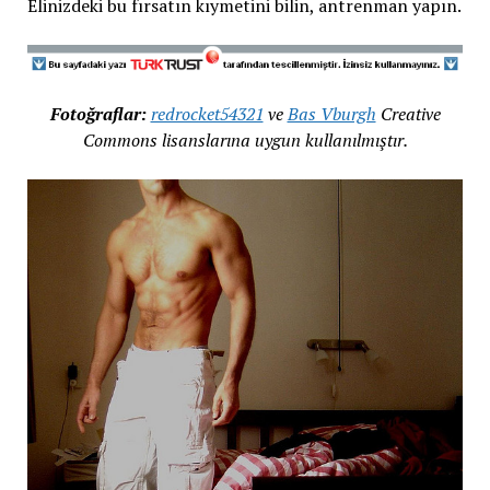
Elinizdeki bu fırsatın kıymetini bilin, antrenman yapın.
Fotoğraflar:
redrocket54321
ve
Bas Vburgh
Creative
Commons lisanslarına uygun kullanılmıştır.