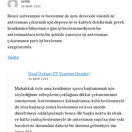
selin
30 EKIM 2013
Bence antrenman ve beslenme de aynı derecede önemli. iyi
antrenman çıkarmak için depoyu iyi ve kaliteli doldurmak gerek.
kendimden biliyorum o gun iyi beslenemediysem bu
antrenmanlara kötü bir şekilde yansıyor. iyi antrenman
çıkarmanın şartı iyi beslenme.
saygılarımla
Yanıtla
İlşad Özkan (ZT Yönetim Hesabı)
31 EKIM 2013
Muhakkak öyle ama kendimize spora başlamamak için
söylediğimiz sebeplerin çokluğuna dikkat çekmememizi
öneriyorum. Antrenmansız kalmaktansa, kötü beslenmeyle
de olsa başlayıp sonra beslenmeyi en kısa sürede
düzeltmeye odaklanılmalı bence. Bir başka nokta da eksik
ve hatta yanlış beslenmeyle de antrenman yapılsa yine eski
hareketsiz durumdan daha iyi bir duruma gelinmiyor mu
sizce de?