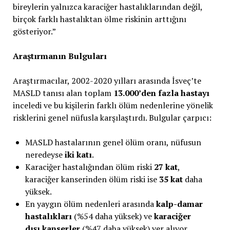
bireylerin yalnızca karaciğer hastalıklarından değil,
birçok farklı hastalıktan ölme riskinin arttığını
gösteriyor.”
Araştırmanın Bulguları
Araştırmacılar, 2002-2020 yılları arasında İsveç’te
MASLD tanısı alan toplam
13.000’den fazla hastayı
inceledi ve bu kişilerin farklı ölüm nedenlerine yönelik
risklerini genel nüfusla karşılaştırdı. Bulgular çarpıcı:
MASLD hastalarının genel ölüm oranı, nüfusun
neredeyse
iki katı
.
Karaciğer hastalığından ölüm riski
27 kat
,
karaciğer kanserinden ölüm riski ise
35 kat
daha
yüksek.
En yaygın ölüm nedenleri arasında
kalp-damar
hastalıkları
(%54 daha yüksek) ve
karaciğer
dışı kanserler
(%47 daha yüksek) yer alıyor.