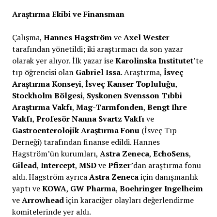
Araştırma Ekibi ve Finansman
Çalışma,
Hannes Hagström
ve
Axel Wester
tarafından yönetildi; iki araştırmacı da son yazar
olarak yer alıyor. İlk yazar ise
Karolinska Institutet
’te
tıp öğrencisi olan
Gabriel Issa
. Araştırma,
İsveç
Araştırma Konseyi
,
İsveç Kanser Topluluğu
,
Stockholm Bölgesi
,
Syskonen Svensson Tıbbi
Araştırma Vakfı
,
Mag-Tarmfonden
,
Bengt Ihre
Vakfı
,
Profesör Nanna Svartz Vakfı
ve
Gastroenterolojik Araştırma Fonu
(İsveç Tıp
Derneği) tarafından finanse edildi. Hannes
Hagström’ün kurumları,
Astra Zeneca
,
EchoSens
,
Gilead
,
Intercept
,
MSD
ve
Pfizer
’dan araştırma fonu
aldı. Hagström ayrıca
Astra Zeneca
için danışmanlık
yaptı ve
KOWA
,
GW Pharma
,
Boehringer Ingelheim
ve
Arrowhead
için karaciğer olayları değerlendirme
komitelerinde yer aldı.