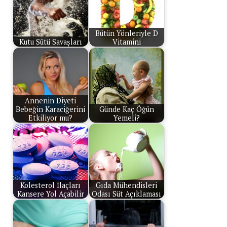
Bütün Yönleriyle D
Kutu Sütü Savaşları
Vitamini
Annenin Diyeti
Bebeğin Karaciğerini
Günde Kaç Öğün
Etkiliyor mu?
Yemeli?
Kolesterol İlaçları
Gıda Mühendisleri
Kansere Yol Açabilir
Odası Süt Açıklaması