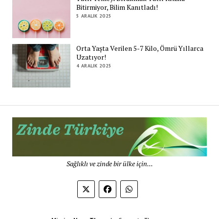
Bitirmiyor, Bilim Kanıtladı!
5 ARALIK 2025
Orta Yaşta Verilen 5-7 Kilo, Ömrü Yıllarca
Uzatıyor!
4 ARALIK 2025
Zi
Tü
De
Sağlıklı ve zinde bir ülke için...