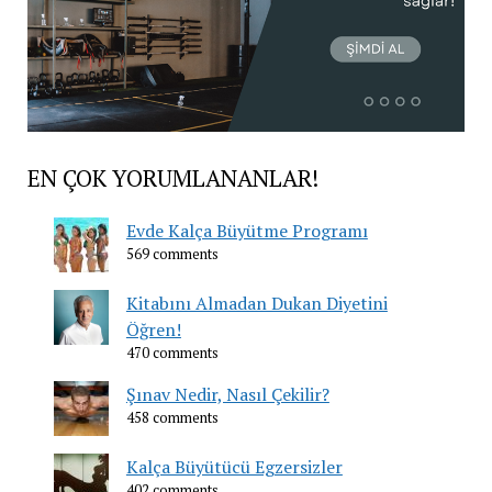
EN ÇOK YORUMLANANLAR!
Evde Kalça Büyütme Programı
569 comments
Kitabını Almadan Dukan Diyetini
Öğren!
470 comments
Şınav Nedir, Nasıl Çekilir?
458 comments
Kalça Büyütücü Egzersizler
402 comments