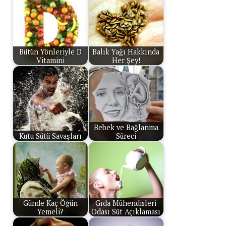
Bütün Yönleriyle D
Balık Yağı Hakkında
Vitamini
Her Şey!
Bebek ve Bağlanma
Kutu Sütü Savaşları
Süreci
Günde Kaç Öğün
Gıda Mühendisleri
Yemeli?
Odası Süt Açıklaması