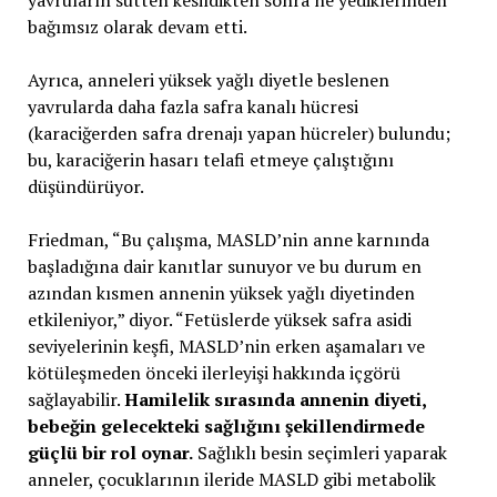
yavruların sütten kesildikten sonra ne yediklerinden
bağımsız olarak devam etti.
Ayrıca, anneleri yüksek yağlı diyetle beslenen
yavrularda daha fazla safra kanalı hücresi
(karaciğerden safra drenajı yapan hücreler) bulundu;
bu, karaciğerin hasarı telafi etmeye çalıştığını
düşündürüyor.
Friedman, “Bu çalışma, MASLD’nin anne karnında
başladığına dair kanıtlar sunuyor ve bu durum en
azından kısmen annenin yüksek yağlı diyetinden
etkileniyor,” diyor. “Fetüslerde yüksek safra asidi
seviyelerinin keşfi, MASLD’nin erken aşamaları ve
kötüleşmeden önceki ilerleyişi hakkında içgörü
sağlayabilir.
Hamilelik sırasında annenin diyeti,
bebeğin gelecekteki sağlığını şekillendirmede
güçlü bir rol oynar.
Sağlıklı besin seçimleri yaparak
anneler, çocuklarının ileride MASLD gibi metabolik