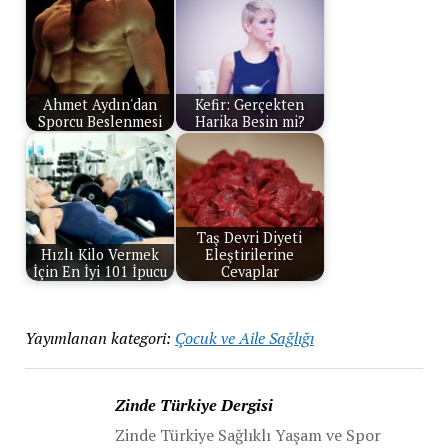
Ahmet Aydın'dan
Kefir: Gerçekten
Sporcu Beslenmesi
Harika Besin mi?
Taş Devri Diyeti
Hızlı Kilo Vermek
Eleştirilerine
İçin En İyi 101 İpucu
Cevaplar
Yayımlanan kategori:
Çocuk ve Aile Sağlığı
Zinde Türkiye Dergisi
Zinde Türkiye Sağlıklı Yaşam ve Spor