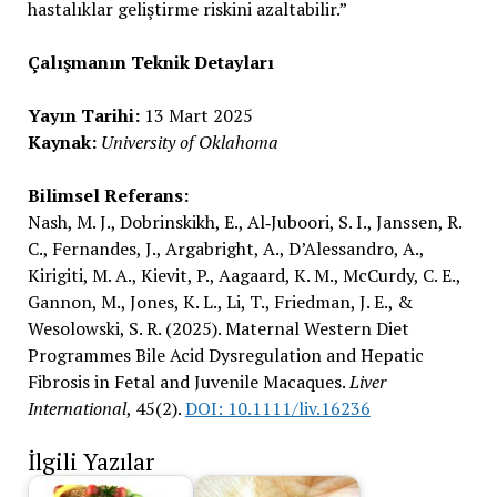
hastalıklar geliştirme riskini azaltabilir.”
Çalışmanın Teknik Detayları
Yayın Tarihi:
13 Mart 2025
Kaynak:
University of Oklahoma
Bilimsel Referans:
Nash, M. J., Dobrinskikh, E., Al‐Juboori, S. I., Janssen, R.
C., Fernandes, J., Argabright, A., D’Alessandro, A.,
Kirigiti, M. A., Kievit, P., Aagaard, K. M., McCurdy, C. E.,
Gannon, M., Jones, K. L., Li, T., Friedman, J. E., &
Wesolowski, S. R. (2025). Maternal Western Diet
Programmes Bile Acid Dysregulation and Hepatic
Fibrosis in Fetal and Juvenile Macaques.
Liver
International
, 45(2).
DOI: 10.1111/liv.16236
İlgili Yazılar