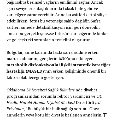
bağırsakta besinsel yağların emilimini sağlar. Ancak
aşırı seviyelere ulaştıklarında toksik hale gelir ve
karaciğere zarar verebilir. Anne bu asitleri detoksifiye
edebilirken, fetüs bu yeteneğe sahip değildir. Safra
asitleri annede detoksifikasyon için geri dönebilir,
ancak bu gerçekleşmezse fetüsün karaciğerinde birikir
ve gelecekteki sorunların temelini oluşturur.
Bulgular, anne karnında fazla safra asidine erken
maruz kalmanın, gençlerin %30’unu etkileyen
metabolik disfonksiyonla ilişkili steatotik karaciğer
hastalığı (MASLD)
’nın erken gelişiminde önemli bir
faktör olabileceğini gösteriyor.
Oklahoma Üniversitesi Sağlık Bilimleri
’nde diyabet
programlarından sorumlu rektör yardımcısı ve
OU
Health Harold Hamm Diyabet Merkezi
Direktörü
Jed
Friedman
, “Bu büyük bir halk sağlığı sorunu. Obez
annelerin veya kötü bir diyetle beslenen annelerin,下