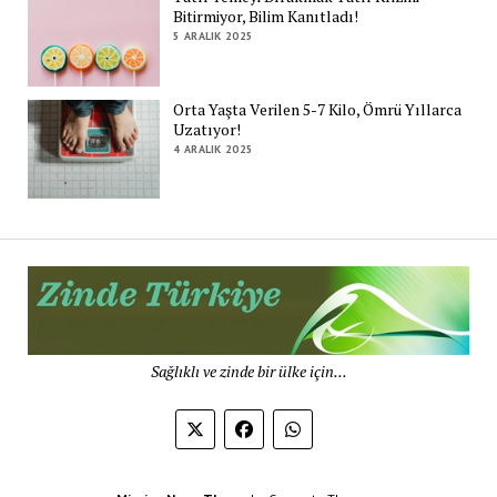
Bitirmiyor, Bilim Kanıtladı!
5 ARALIK 2025
Orta Yaşta Verilen 5-7 Kilo, Ömrü Yıllarca
Uzatıyor!
4 ARALIK 2025
Zi
Tü
De
Sağlıklı ve zinde bir ülke için...