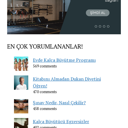
EN ÇOK YORUMLANANLAR!
Evde Kalça Büyütme Programı
569 comments
Kitabını Almadan Dukan Diyetini
Öğren!
470 comments
Şınav Nedir, Nasıl Çekilir?
458 comments
Kalça Büyütücü Egzersizler
402 comments