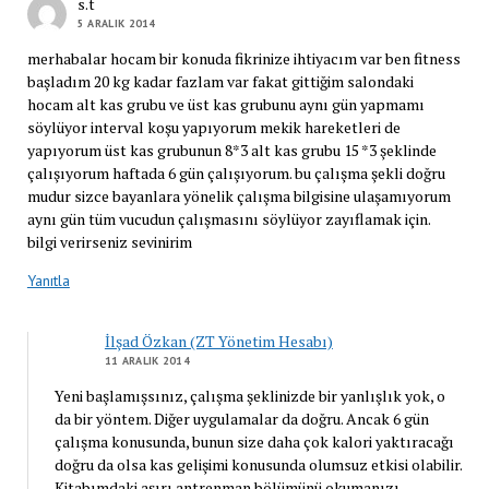
s.t
5 ARALIK 2014
merhabalar hocam bir konuda fikrinize ihtiyacım var ben fitness
başladım 20 kg kadar fazlam var fakat gittiğim salondaki
hocam alt kas grubu ve üst kas grubunu aynı gün yapmamı
söylüyor interval koşu yapıyorum mekik hareketleri de
yapıyorum üst kas grubunun 8*3 alt kas grubu 15 *3 şeklinde
çalışıyorum haftada 6 gün çalışıyorum. bu çalışma şekli doğru
mudur sizce bayanlara yönelik çalışma bilgisine ulaşamıyorum
aynı gün tüm vucudun çalışmasını söylüyor zayıflamak için.
bilgi verirseniz sevinirim
Yanıtla
İlşad Özkan (ZT Yönetim Hesabı)
11 ARALIK 2014
Yeni başlamışsınız, çalışma şeklinizde bir yanlışlık yok, o
da bir yöntem. Diğer uygulamalar da doğru. Ancak 6 gün
çalışma konusunda, bunun size daha çok kalori yaktıracağı
doğru da olsa kas gelişimi konusunda olumsuz etkisi olabilir.
Kitabımdaki aşırı antrenman bölümünü okumanızı