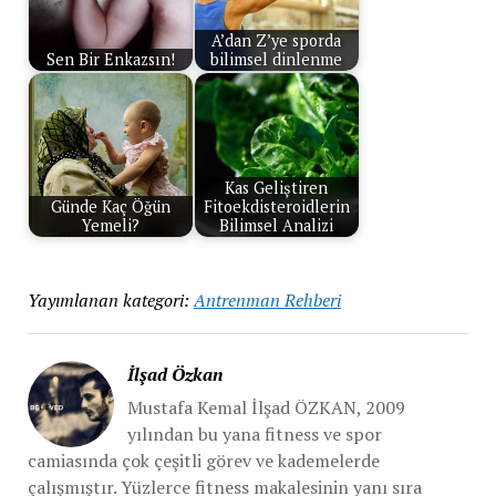
A’dan Z’ye sporda
Sen Bir Enkazsın!
bilimsel dinlenme
Kas Geliştiren
Günde Kaç Öğün
Fitoekdisteroidlerin
Yemeli?
Bilimsel Analizi
Yayımlanan kategori:
Antrenman Rehberi
İlşad Özkan
Mustafa Kemal İlşad ÖZKAN, 2009
yılından bu yana fitness ve spor
camiasında çok çeşitli görev ve kademelerde
çalışmıştır. Yüzlerce fitness makalesinin yanı sıra