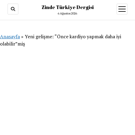
Zinde Türkiye Dergisi
menüy
aç
6 Ağustos 2026
Anasayfa
»
Yeni gelişme: “Önce kardiyo yapmak daha iyi
olabilir”miş