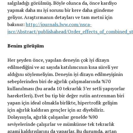
salgıladığı görülmüş. Böyle olunca da, önce kardiyo
yapmak daha mı iyi sorusu bir kere daha gündeme
geliyor. Araştırmanın detayları ve tam metni için
bakınız:
http://journals.lww.com/nsca-
jscr/Abstract/publishahead/Order_effects_of_combined_
Benim görüşüm
Her şeyden önce, yapılan deneyin çok iyi dizayn
edilmediğini ve az sayıda katılımcının kısa süreli yer
aldığını söylemeliyim. Deneyin iyi dizayn edilmeyişinin
sebeplerinden biri de ağırlık çalışmalarında %70
kullanılması (bu arada 10 tekrarlık 3’er setli yapıyorlar
hareketleri). Evet bu tip bir değer rutin antrenman biri
yapan için ideal olmakla birlikte, hipertrofik gelişim
için ağırlık kaldıran gençler için az diyebiliriz.
Dolayısıyla, ağırlık çalışanlar genelde %90
seviyelerinde çalışırlar ve mümkünse tek tekrarlık
azami kaldırışlarını da yaparlar. Bu durumda, artan