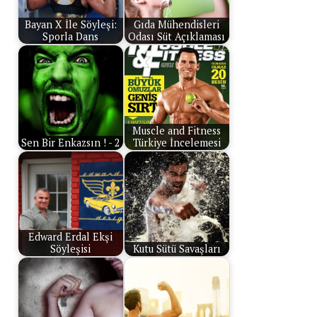
Bayan X İle Söyleşi:
Gıda Mühendisleri
Sporla Dans
Odası Süt Açıklaması
Muscle and Fitness
Sen Bir Enkazsın ! - 2
Türkiye İncelemesi
Edward Erdal Ekşi
Söyleşisi
Kutu Sütü Savaşları