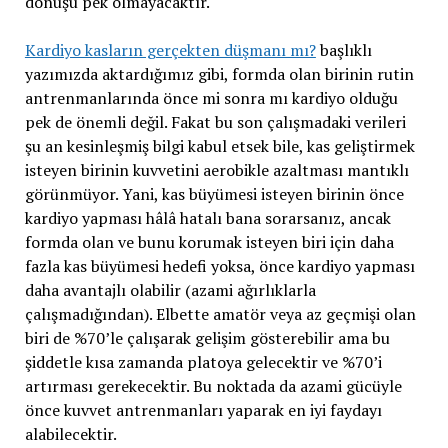
dönüşü pek olmayacaktır.
Kardiyo kasların gerçekten düşmanı mı?
başlıklı
yazımızda aktardığımız gibi, formda olan birinin rutin
antrenmanlarında önce mi sonra mı kardiyo olduğu
pek de önemli değil. Fakat bu son çalışmadaki verileri
şu an kesinleşmiş bilgi kabul etsek bile, kas geliştirmek
isteyen birinin kuvvetini aerobikle azaltması mantıklı
görünmüyor. Yani, kas büyümesi isteyen birinin önce
kardiyo yapması hâlâ hatalı bana sorarsanız, ancak
formda olan ve bunu korumak isteyen biri için daha
fazla kas büyümesi hedefi yoksa, önce kardiyo yapması
daha avantajlı olabilir (azami ağırlıklarla
çalışmadığından). Elbette amatör veya az geçmişi olan
biri de %70’le çalışarak gelişim gösterebilir ama bu
şiddetle kısa zamanda platoya gelecektir ve %70’i
artırması gerekecektir. Bu noktada da azami gücüyle
önce kuvvet antrenmanları yaparak en iyi faydayı
alabilecektir.