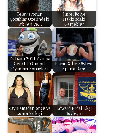
Televizyonun
Jinsei Kolye
Çocuklar Üzerindeki
Hakkındaki
Etkileri ve…
Gerçekler
Trabzon 2011 Avrupa
Gençlik Olimpik
Bayan X İle Söyleşi:
Oyunları Sonuçları
Sporla Dans
Zayıflamadan önce ve
Edward Erdal Ekşi
sonra 72 kişi
Söyleşisi