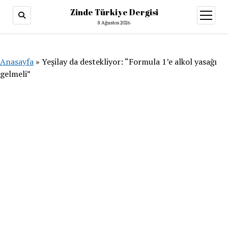
Zinde Türkiye Dergisi
menüy
aç
8 Ağustos 2026
Anasayfa
»
Yeşilay da destekliyor: “Formula 1’e alkol yasağı
gelmeli”