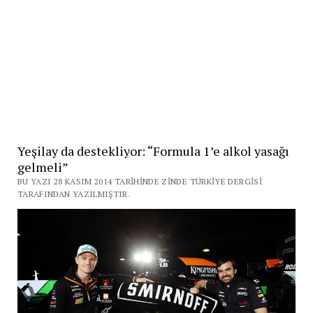
Yeşilay da destekliyor: “Formula 1’e alkol yasağı
gelmeli”
BU YAZI 28 KASIM 2014 TARIHINDE ZINDE TÜRKIYE DERGISI
TARAFINDAN YAZILMIŞTIR.