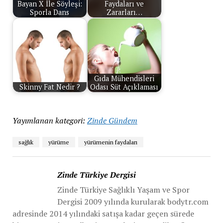
Bayan X İle Söyleşi:
Faydaları ve
Sporla Dans
Zararları…
Gıda Mühendisleri
Skinny Fat Nedir ?
Odası Süt Açıklaması
Yayımlanan kategori:
Zinde Gündem
sağlık
yürüme
yürümenin faydaları
Zinde Türkiye Dergisi
Zinde Türkiye Sağlıklı Yaşam ve Spor
Dergisi 2009 yılında kurularak bodytr.com
adresinde 2014 yılındaki satışa kadar geçen sürede