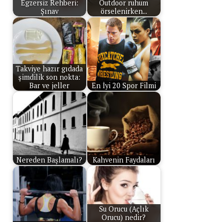
Egzersiz Rehberi:
Outdoor ruhum
Şınav
örselenirken...
Takviye hazır gıdada
şimdilik son nokta:
Bar ve jeller
En İyi 20 Spor Filmi
Nereden Başlamalı?
Kahvenin Faydaları
Su Orucu (Açlık
Orucu) nedir?