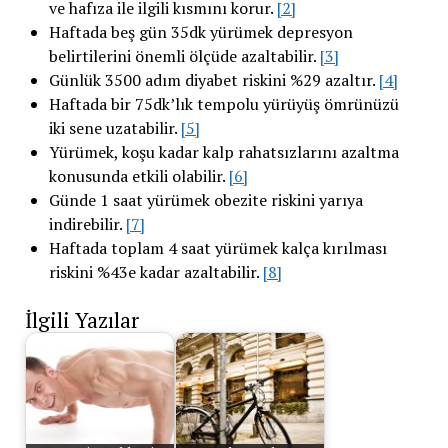
ve hafıza ile ilgili kısmını korur.
[2]
Haftada beş gün 35dk yürümek depresyon
belirtilerini önemli ölçüde azaltabilir.
[3]
Günlük 3500 adım diyabet riskini %29 azaltır.
[4]
Haftada bir 75dk’lık tempolu yürüyüş ömrünüzü
iki sene uzatabilir.
[5]
Yürümek, koşu kadar kalp rahatsızlarını azaltma
konusunda etkili olabilir.
[6]
Günde 1 saat yürümek obezite riskini yarıya
indirebilir.
[7]
Haftada toplam 4 saat yürümek kalça kırılması
riskini %43e kadar azaltabilir.
[8]
İlgili Yazılar